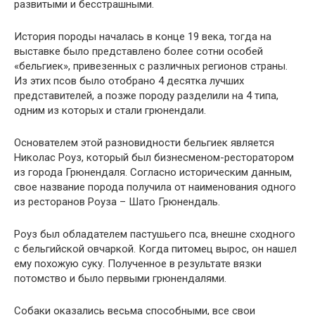
развитыми и бесстрашными.
История породы началась в конце 19 века, тогда на
выставке было представлено более сотни особей
«бельгиек», привезенных с различных регионов страны.
Из этих псов было отобрано 4 десятка лучших
представителей, а позже породу разделили на 4 типа,
одним из которых и стали грюнендали.
Основателем этой разновидности бельгиек является
Николас Роуз, который был бизнесменом-ресторатором
из города Грюнендаля. Согласно историческим данным,
свое название порода получила от наименования одного
из ресторанов Роуза – Шато Грюнендаль.
Роуз был обладателем пастушьего пса, внешне сходного
с бельгийской овчаркой. Когда питомец вырос, он нашел
ему похожую суку. Полученное в результате вязки
потомство и было первыми грюнендалями.
Собаки оказались весьма способными, все свои