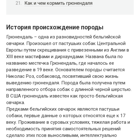
Как и чем кормить грюнендаля
История происхождение породы
Грюнендаль – одна из разновидностей бельгийской
овчарки. Произошел от пастушьих собак Центральной
Европы путем скрещивания с привезенными из Англии в
XIII веке мастифами и дирхаундами. Названа была по
названию местечка Грюнендаль, где началось ее
разведение в 19 веке. Основателем породы считается
Николас Роз, собаковод, посвятивший свою жизнь
выведению грюнендаля. Порода была получена путем
направленного отбора собак с длинной черной шерстью.
В США грюнендаль известен как просто бельгийская
овчарка.
Предками бельгийских овчарок являются пастушьи
собаки, первые данные о которых относятся еще к 17
веку. Проживание в суровых условиях, тяжелая работа и
необходимость принятия самостоятельных решений
сделало этих псов выносливыми, интеллектуально