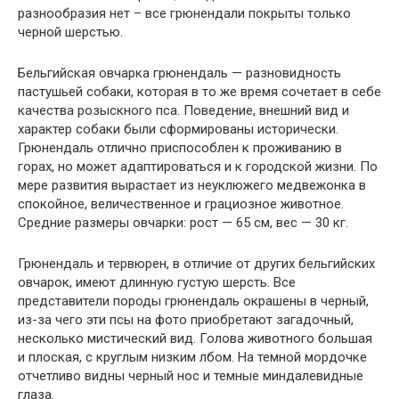
разнообразия нет – все грюнендали покрыты только
черной шерстью.
Бельгийская овчарка грюнендаль — разновидность
пастушьей собаки, которая в то же время сочетает в себе
качества розыскного пса. Поведение, внешний вид и
характер собаки были сформированы исторически.
Грюнендаль отлично приспособлен к проживанию в
горах, но может адаптироваться и к городской жизни. По
мере развития вырастает из неуклюжего медвежонка в
спокойное, величественное и грациозное животное.
Средние размеры овчарки: рост — 65 см, вес — 30 кг.
Грюнендаль и тервюрен, в отличие от других бельгийских
овчарок, имеют длинную густую шерсть. Все
представители породы грюнендаль окрашены в черный,
из-за чего эти псы на фото приобретают загадочный,
несколько мистический вид. Голова животного большая
и плоская, с круглым низким лбом. На темной мордочке
отчетливо видны черный нос и темные миндалевидные
глаза.