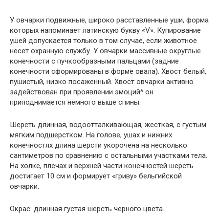
У овчарки подвижные, широко расставленные уши, форма
которых напоминает латинскую букву «V». Купирование
ушей допускается только в том случае, если животное
несет охранную службу. У овчарки массивные округлые
конечности с пучкообразными пальцами (задние
конечности сформированы в форме овала). Хвост белый,
пушистый, низко посаженный. Хвост овчарки активно
задействован при проявлении эмоций^ он
приподнимается немного выше спины.
Шерсть длинная, водоотталкивающая, жесткая, с густым
мягким подшерстком. На голове, ушах и нижних
конечностях длина шерсти укорочена на несколько
сантиметров по сравнению с остальными участками тела.
На холке, плечах и верхней части конечностей шерсть
достигает 10 см и формирует «гриву» бельгийской
овчарки.
Окрас: длинная густая шерсть черного цвета.