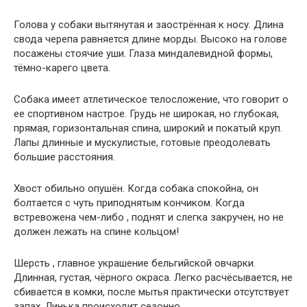
Голова у собаки вытянутая и заострённая к носу. Длина
свода черепа равняется длине морды. Высоко на голове
посажены стоячие уши. Глаза миндалевидной формы,
тёмно-карего цвета.
Собака имеет атлетическое телосложение, что говорит о
ее спортивном настрое. Грудь не широкая, но глубокая,
прямая, горизонтальная спина, широкий и покатый круп.
Лапы длинные и мускулистые, готовые преодолевать
большие расстояния.
Хвост обильно опушён. Когда собака спокойна, он
болтается с чуть приподнятым кончиком. Когда
встревожена чем-либо , поднят и слегка закручен, но не
должен лежать на спине кольцом!
Шерсть , главное украшение бельгийской овчарки.
Длинная, густая, чёрного окраса. Легко расчёсывается, не
сбивается в комки, после мытья практически отсутствует
запах. Линька происходит сезонно.