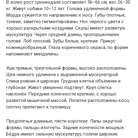
В холке рост грюнендаля составляет 56–66 см, вес 26–30
кг. Живут собаки 10–12 лет. Голова удлинённой формы.
Морда сужается по направлению к носу. Губы плотные,
тонкие, заметно пигментированы. Нос чёрного цвета с
хорошо раскрытыми ноздрями. Скулы имеют развитую
мускулатуру. Череп средней длины, пропорционален
голове. Лоб плоский. Зубы белые, крепкие. Прикус
ножницеобразный. Глаза коричневого окраса, по форме
напоминают миндалины.
Уши прямые, треугольной формы, высоко расположены.
Шея немного удлинена с выраженной мускулатурой.
Спина ровная и широкая. Грудная клетка объёмная и
глубокая. Живот умеренно подтянут. Круп слегка
наклонён. Передние конечности крепкие, с хорошо
развитой мышечной массой. Лопатки расположены косо,
плотно прилегают к туловищу.
Предплечья длинные, пясти короткие. Лапы округлой
формы, пальцы изогнуты. Задние конечности мощные.
Бёдра имеют сильную мускулатуру, голени широкие.