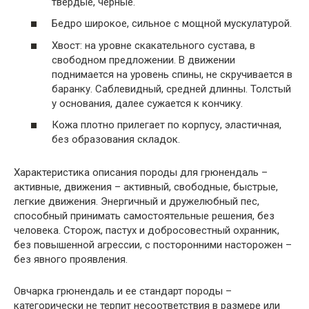
твердые, черные.
Бедро широкое, сильное с мощной мускулатурой.
Хвост: на уровне скакательного сустава, в
свободном предложении. В движении
поднимается на уровень спины, не скручивается в
баранку. Саблевидный, средней длинны. Толстый
у основания, далее сужается к кончику.
Кожа плотно прилегает по корпусу, эластичная,
без образования складок.
Характеристика описания породы для грюнендаль –
активные, движения – активный, свободные, быстрые,
легкие движения. Энергичный и дружелюбный пес,
способный принимать самостоятельные решения, без
человека. Сторож, пастух и добросовестный охранник,
без повышенной агрессии, с посторонними насторожен –
без явного проявления.
Овчарка грюнендаль и ее стандарт породы –
категорически не терпит несоответствия в размере или