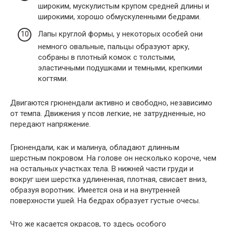
широким, мускулистым крупом средней длины и
широкими, хорошо обмускуленными бедрами.
Лапы круглой формы, у некоторых особей они
немного овальные, пальцы образуют арку,
собраны в плотный комок с толстыми,
эластичными подушками и темными, крепкими
когтями.
Двигаются грюнендали активно и свободно, независимо
от темпа. Движения у псов легкие, не затрудненные, но
передают напряжение.
Грюнендали, как и малинуа, обладают длинным
шерстным покровом. На голове он несколько короче, чем
на остальных участках тела. В нижней части груди и
вокруг шеи шерстка удлиненная, плотная, свисает вниз,
образуя воротник. Имеется она и на внутренней
поверхности ушей. На бедрах образует густые очесы.
Что же касается окрасов, то здесь особого