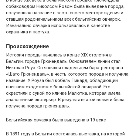
В конце XIX века в бельгийском городке Грюнендаль
собаководом Николсом Розом была выведена порода,
получившая название в честь своего месторождения и
ставшая родоначальником всех бельгийских овчарок.
Изначально овчарка использовалась в качестве
охранника и пастуха.
Происхождение
История породы началась в конце XIX столетия в
Бельгии, городе Грюнендаль. Основателем линии стал
Николас Роуз. Он являлся владельцем бара-ресторана
«Шато Грюнендаль», в честь которого порода и получила
название. У Роуза был кобель Пикард, обладающий
внешним сходством с бельгийской овчаркой. Его
скрестили с сукой по кличке Малютка, которая имела
аналогичный экстерьер. В результате этой вязки и была
получена порода грюнендаль.
Бельгийская овчарка была выведена в 19 веке
В 1891 году в Бельгии состоялась выставка, на которой