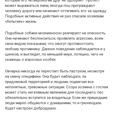
которые его четвероногий друг не одобряет. Протест
может выражаться лаем, иногда псы преграждают
человеку дорогу или начинают оттягивать его за одежду.
Подобные активные действия не раз спасали хозяевам
«бельгиек» жизнь.
Подобные собаки молниеносно реагируют на опасность.
Они начинают беспокоиться, проявлять агрессию, всем
свои видом показывая, что смогут противостоять
любому противнику. Данное поведение наблюдается и у
щенков, и выглядит, по меньшей мере, потешно, чего не
скажешь о взрослых особях.
Овчарка никогда не перестает быть пастухом, несмотря
на смену специфики. Она будет наблюдать за
придомовой территорией и людьми, подмечая все
непонятные, тревожные ситуации. Ссора хозяина с гостем
может стать негативным явлением для последнего, пес
обязательно вступится за владельца. Если же пришедшие
люди мирно общаются с домашними, то и грюнендаль
будет настроен добродушно.