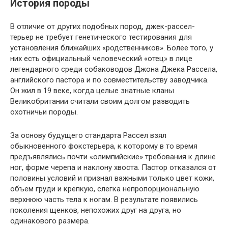
История породы
В отличие от других подобных пород, джек-рассел-
терьер не требует генетического тестирования для
установления ближайших «родственников». Более того, у
них есть официальный человеческий «отец» в лице
легендарного среди собаководов Джона Джека Рассела,
английского пастора и по совместительству заводчика.
Он жил в 19 веке, когда целые знатные кланы
Великобритании считали своим долгом разводить
охотничьи породы.
За основу будущего стандарта Рассел взял
обыкновенного фокстерьера, к которому в то время
предъявлялись почти «олимпийские» требования к длине
ног, форме черепа и наклону хвоста. Пастор отказался от
половины условий и признал важными только цвет кожи,
объем груди и крепкую, слегка непропорциональную
верхнюю часть тела к ногам. В результате появились
поколения щенков, непохожих друг на друга, но
одинакового размера.