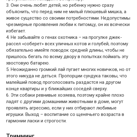
3. Они очень любят детей, но ребенку нужно сразу
объяснить, что перед ним не милый плюшевый мишка, а
живое существо со своими потребностями. Недопустимы
чрезмерные проявления любви к питомцу, он их всячески
избегает.
4. Не забывайте о генах охотника – на прогулке джек-
рассел «соберет» всех уличных котов и голубей, поэтому
обязательно имейте поводок средней длины, чтобы не
пришлось бегать по всему двору в попытках поймать эту
хвостовую батарею.
5. Неожиданно громкий лай пугает многих новичков, но от
этого никуда не деться. Пропорции сундука таковы, что
малейший повод проголосовать раздастся на другом
конце квартиры и у ближайших соседей сверху.
6. Эти собаки ревнивые хозяева, поэтому крайне плохо
ладят с другими домашними животными в доме, могут
проявлять агрессию, если у них отбирают любимые
игрушки. Выход – воспитание со щенячьего возраста в
гармонии ласки и строгости.
Тримминг