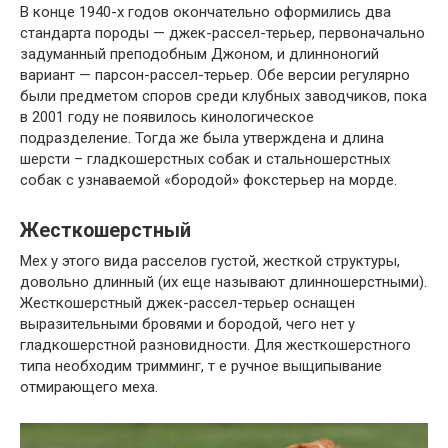
В конце 1940-х годов окончательно оформились два
стандарта породы — джек-рассел-терьер, первоначально
задуманный преподобным Джоном, и длинноногий
вариант — парсон-рассел-терьер. Обе версии регулярно
были предметом споров среди клубных заводчиков, пока
в 2001 году не появилось кинологическое
подразделение. Тогда же была утверждена и длина
шерсти – гладкошерстных собак и стальношерстных
собак с узнаваемой «бородой» фокстерьер на морде.
Жесткошерстный
Мех у этого вида расселов густой, жесткой структуры,
довольно длинный (их еще называют длинношерстными).
Жесткошерстный джек-рассел-терьер оснащен
выразительными бровями и бородой, чего нет у
гладкошерстной разновидности. Для жесткошерстного
типа необходим тримминг, т е ручное выщипывание
отмирающего меха.