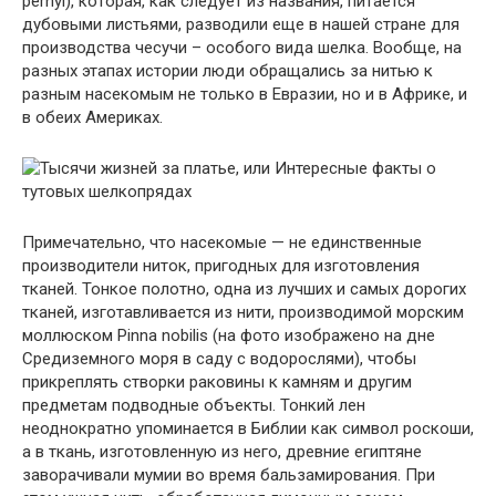
pernyi), которая, как следует из названия, питается
дубовыми листьями, разводили еще в нашей стране для
производства чесучи – особого вида шелка. Вообще, на
разных этапах истории люди обращались за нитью к
разным насекомым не только в Евразии, но и в Африке, и
в обеих Америках.
Примечательно, что насекомые — не единственные
производители ниток, пригодных для изготовления
тканей. Тонкое полотно, одна из лучших и самых дорогих
тканей, изготавливается из нити, производимой морским
моллюском Pinna nobilis (на фото изображено на дне
Средиземного моря в саду с водорослями), чтобы
прикреплять створки раковины к камням и другим
предметам подводные объекты. Тонкий лен
неоднократно упоминается в Библии как символ роскоши,
а в ткань, изготовленную из него, древние египтяне
заворачивали мумии во время бальзамирования. При