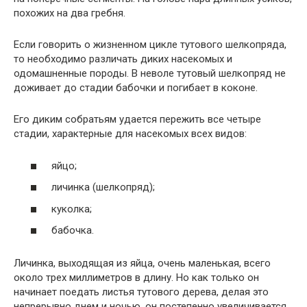
похожих на два гребня.
Если говорить о жизненном цикле тутового шелкопряда,
то необходимо различать диких насекомых и
одомашненные породы. В неволе тутовый шелкопряд не
доживает до стадии бабочки и погибает в коконе.
Его диким собратьям удается пережить все четыре
стадии, характерные для насекомых всех видов:
яйцо;
личинка (шелкопряд);
куколка;
бабочка.
Личинка, выходящая из яйца, очень маленькая, всего
около трех миллиметров в длину. Но как только он
начинает поедать листья тутового дерева, делая это
непрерывно днем ​​и ночью, он постепенно увеличивается