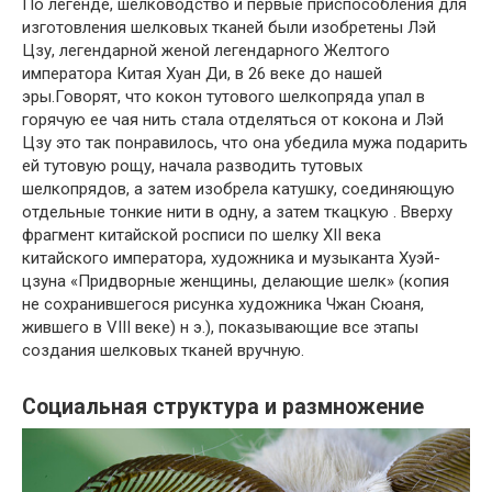
По легенде, шелководство и первые приспособления для
изготовления шелковых тканей были изобретены Лэй
Цзу, легендарной женой легендарного Желтого
императора Китая Хуан Ди, в 26 веке до нашей
эры.Говорят, что кокон тутового шелкопряда упал в
горячую ее чая нить стала отделяться от кокона и Лэй
Цзу это так понравилось, что она убедила мужа подарить
ей тутовую рощу, начала разводить тутовых
шелкопрядов, а затем изобрела катушку, соединяющую
отдельные тонкие нити в одну, а затем ткацкую . Вверху
фрагмент китайской росписи по шелку XII века
китайского императора, художника и музыканта Хуэй-
цзуна «Придворные женщины, делающие шелк» (копия
не сохранившегося рисунка художника Чжан Сюаня,
жившего в VIII веке) н э.), показывающие все этапы
создания шелковых тканей вручную.
Социальная структура и размножение