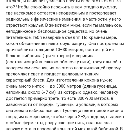
в кокон, и начинает усиленно плести себе этот кокон. За
что? Чтобы спокойно пережить в нем стадию куколки,
где насекомое остается неподвижным и претерпевает
радикальные физические изменения, в частности, у него
отрастают крылья. В животном мире, если ты маленькое,
неподвижное и беспомощное существо, но очень
питательное, тебя наверняка съедят. По крайней мере,
кокон обеспечивает некоторую защиту. Она построена из
прочной нити толщиной 10–30 микрон, состоящей из
белков фиброина (три четверти) и серицина
(составляющей внешнюю оболочку нити), треугольной в
поперечном сечении, из-за этого напоминающей призму,
преломляет свет и придает шелковым тканям
характерный блеск. Для изготовления кокона нужно
очень много ниток — до 3000 метров (длина гусеницы,
напомним, около 6-7 см), из которых, однако, человеку
достается примерно треть, то есть 300-900 метров, в
зависимости от породы гусеницы и условий, в которых
она жила и набиралась сил. Гусеница плетет свой кокон с
твердым намерением, чтобы через 2–2,5 недели, выделив
особые ферменты, разрушающие нить, она вылезла
наружу и стала взрослой крылатой мохнатой бабочкой. В