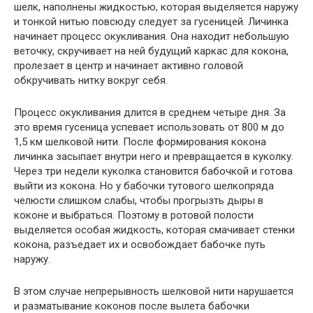
шелк, наполнены жидкостью, которая выделяется наружу
и тонкой нитью повсюду следует за гусеницей. Личинка
начинает процесс окукливания. Она находит небольшую
веточку, скручивает на ней будущий каркас для кокона,
пролезает в центр и начинает активно головой
обкручивать нитку вокруг себя.
Процесс окукливания длится в среднем четыре дня. За
это время гусеница успевает использовать от 800 м до
1,5 км шелковой нити. После формирования кокона
личинка засыпает внутри него и превращается в куколку.
Через три недели куколка становится бабочкой и готова
выйти из кокона. Но у бабочки тутового шелкопряда
челюсти слишком слабы, чтобы прогрызть дыры в
коконе и выбраться. Поэтому в ротовой полости
выделяется особая жидкость, которая смачивает стенки
кокона, разъедает их и освобождает бабочке путь
наружу.
В этом случае непрерывность шелковой нити нарушается
и разматывание коконов после вылета бабочки