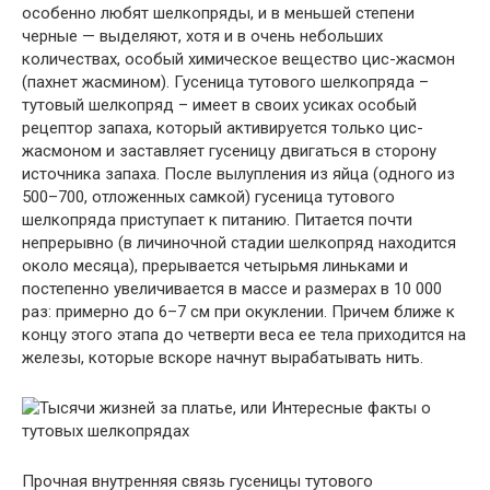
особенно любят шелкопряды, и в меньшей степени
черные — выделяют, хотя и в очень небольших
количествах, особый химическое вещество цис-жасмон
(пахнет жасмином). Гусеница тутового шелкопряда –
тутовый шелкопряд – имеет в своих усиках особый
рецептор запаха, который активируется только цис-
жасмоном и заставляет гусеницу двигаться в сторону
источника запаха. После вылупления из яйца (одного из
500–700, отложенных самкой) гусеница тутового
шелкопряда приступает к питанию. Питается почти
непрерывно (в личиночной стадии шелкопряд находится
около месяца), прерывается четырьмя линьками и
постепенно увеличивается в массе и размерах в 10 000
раз: примерно до 6–7 см при окуклении. Причем ближе к
концу этого этапа до четверти веса ее тела приходится на
железы, которые вскоре начнут вырабатывать нить.
Прочная внутренняя связь гусеницы тутового