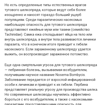
Но есть определенные типы естественных врагов
тутового шелкопряда, которые ведут себя более
изощренно и наносят гораздо больший ущерб
популяциям. Среди паразитических насекомых
наибольшую опасность для тутового шелкопряда
представляют ежейные мухи или тахини (семейство
Tachinidae). Самка ежа откладывает яйца на тело или
внутрь шелкопряда, а внутри тела развиваются личинки
паразита, что в конечном итоге приводит к гибели
насекомого. Если зараженному шелкопряду удается
выжить, он воспроизводит зараженное потомство.
Еще одна смертельная угроза для тутового шелкопряда
— пебринная болезнь, вызываемая возбудителем,
получившим научное название Nosema Bombycis.
Заболевание передается от взрослой инфицированной
особи к личинкам и приводит к их гибели. Пербина
представляет реальную угрозу для производства шелка.
Но современные шелководы научились эффективно
бороться с его возбудителем, а также с насекомыми-
паразитами, представляющими опасность для