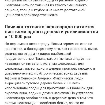
иногда питаются листвой других растений. Однако
шелковая нить, полученная из такого смешанного
рациона, толще и грубее и не имеет достаточной
ценности в производстве шелка.
Личинка тутового шелкопряда питается
листьями одного дерева и увеличивается
в 10 000 раз
Но вернемся к шелкопряду. Нашим героем он стал не
просто так, а благодаря тому, что, как говорилось выше,
отличается от других видов наибольшей
продуктивностью. Также, как опять-таки следует из
названия, он питается листьями шелковицы, или
шелковицы, листопадного дерева, произрастающего в
умеренно-теплых и субтропических зонах Евразии,
Африки и Северной Америки. Фактически, люди
выращивали тутовое дерево более 2000 лет и
использовали плоды для приготовления начинок для
пирогов, вина, водки и других напитков. Но у тутового
шелкопряда особая связь с деревом: дело в том, что
листья шелковицы — особенно белые, за что их