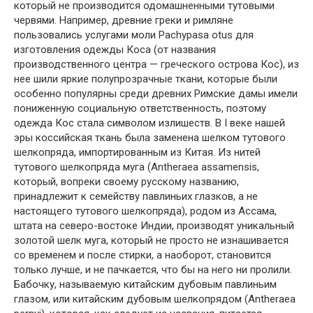
который не производится одомашненными тутовыми
червями. Например, древние греки и римляне
пользовались услугами моли Pachypasa otus для
изготовления одежды Коса (от названия
производственного центра — греческого острова Кос), из
нее шили яркие полупрозрачные ткани, которые были
особенно популярны среди древних Римские дамы имели
пониженную социальную ответственность, поэтому
одежда Кос стала символом излишеств. В I веке нашей
эры коссийская ткань была заменена шелком тутового
шелкопряда, импортированным из Китая. Из нитей
тутового шелкопряда муга (Antheraea assamensis,
который, вопреки своему русскому названию,
принадлежит к семейству павлиньих глазков, а не
настоящего тутового шелкопряда), родом из Ассама,
штата на северо-востоке Индии, производят уникальный
золотой шелк муга, который не просто не изнашивается
со временем и после стирки, а наоборот, становится
только лучше, и не пачкается, что бы на него ни пролили.
Бабочку, называемую китайским дубовым павлиньим
глазом, или китайским дубовым шелкопрядом (Antheraea