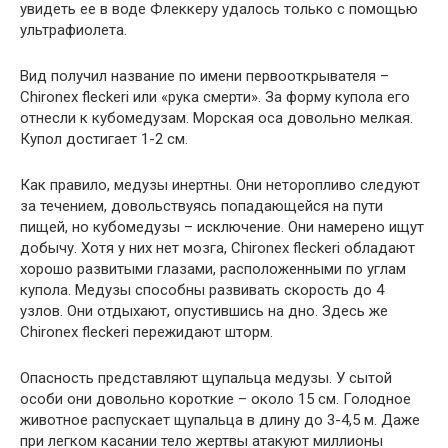
увидеть ее в воде Флеккеру удалось только с помощью
ультрафиолета.
Вид получил название по имени первооткрывателя –
Chironex fleckeri или «рука смерти». За форму купола его
отнесли к кубомедузам. Морская оса довольно мелкая.
Купол достигает 1-2 см.
Как правило, медузы инертны. Они неторопливо следуют
за течением, довольствуясь попадающейся на пути
пищей, но кубомедузы – исключение. Они намерено ищут
добычу. Хотя у них нет мозга, Chironex fleckeri обладают
хорошо развитыми глазами, расположенными по углам
купола. Медузы способны развивать скорость до 4
узлов. Они отдыхают, опустившись на дно. Здесь же
Chironex fleckeri пережидают шторм.
Опасность представляют щупальца медузы. У сытой
особи они довольно короткие – около 15 см. Голодное
животное распускает щупальца в длину до 3-4,5 м. Даже
при легком касании тело жертвы атакуют миллионы