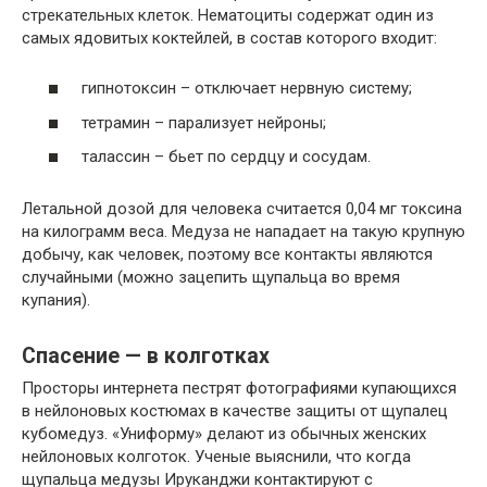
стрекательных клеток. Нематоциты содержат один из
самых ядовитых коктейлей, в состав которого входит:
гипнотоксин – отключает нервную систему;
тетрамин – парализует нейроны;
талассин – бьет по сердцу и сосудам.
Летальной дозой для человека считается 0,04 мг токсина
на килограмм веса. Медуза не нападает на такую крупную
добычу, как человек, поэтому все контакты являются
случайными (можно зацепить щупальца во время
купания).
Спасение — в колготках
Просторы интернета пестрят фотографиями купающихся
в нейлоновых костюмах в качестве защиты от щупалец
кубомедуз. «Униформу» делают из обычных женских
нейлоновых колготок. Ученые выяснили, что когда
щупальца медузы Ируканджи контактируют с