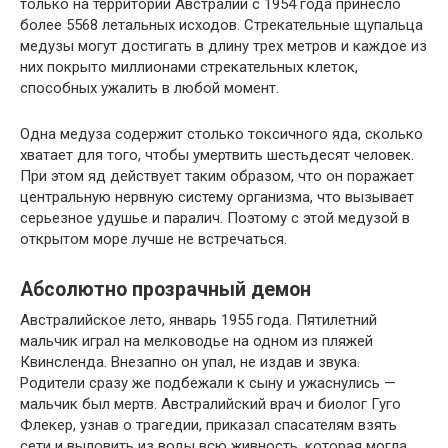
только на территории Австралии с 1954 года принесло
более 5568 летальных исходов. Стрекательные щупальца
медузы могут достигать в длину трех метров и каждое из
них покрыто миллионами стрекательных клеток,
способных ужалить в любой момент.
Одна медуза содержит столько токсичного яда, сколько
хватает для того, чтобы умертвить шестьдесят человек.
При этом яд действует таким образом, что он поражает
центральную нервную систему организма, что вызывает
серьезное удушье и паралич. Поэтому с этой медузой в
открытом море лучше не встречаться.
Абсолютно прозрачный демон
Австралийское лето, январь 1955 года. Пятилетний
мальчик играл на мелководье на одном из пляжей
Квинсленда. Внезапно он упал, не издав и звука.
Родители сразу же подбежали к сыну и ужаснулись —
мальчик был мертв. Австралийский врач и биолог Гуго
Флекер, узнав о трагедии, приказал спасателям взять
сети и выловить из воды всю живность, которая могла