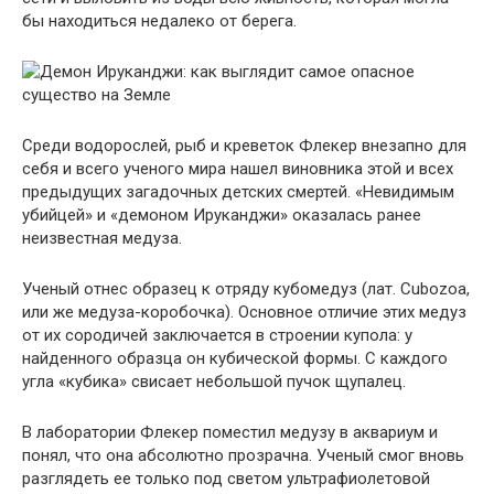
бы находиться недалеко от берега.
Среди водорослей, рыб и креветок Флекер внезапно для
себя и всего ученого мира нашел виновника этой и всех
предыдущих загадочных детских смертей. «Невидимым
убийцей» и «демоном Ируканджи» оказалась ранее
неизвестная медуза.
Ученый отнес образец к отряду кубомедуз (лат. Cubozoa,
или же медуза-коробочка). Основное отличие этих медуз
от их сородичей заключается в строении купола: у
найденного образца он кубической формы. С каждого
угла «кубика» свисает небольшой пучок щупалец.
В лаборатории Флекер поместил медузу в аквариум и
понял, что она абсолютно прозрачна. Ученый смог вновь
разглядеть ее только под светом ультрафиолетовой