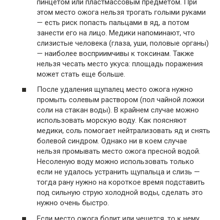
пинцетом или пластмассовым предметом. При
этом место ожога нельзя трогать голыми руками
— есть риск попасть пальцами в яд, а потом
занести его на лицо. Медики напоминают, что
слизистые человека (глаза, уши, половые органы)
— наиболее восприимчивы к токсинам. Также
нельзя чесать место укуса: площадь поражения
может стать еще больше.
После удаления щупалец место ожога нужно
промыть солевым раствором (пол чайной ложки
соли на стакан воды). В крайнем случае можно
использовать морскую воду. Как поясняют
медики, соль помогает нейтрализовать яд и снять
болевой синдром. Однако ни в коем случае
нельзя промывать место ожога пресной водой.
Несоленую воду можно использовать только
если не удалось устранить щупальца и слизь —
тогда рану нужно на короткое время подставить
под сильную струю холодной воды, сделать это
нужно очень быстро.
Если место ожога болит или чешется, то к нему