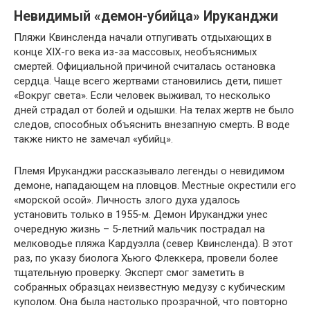
Невидимый «демон-убийца» Ируканджи
Пляжи Квинсленда начали отпугивать отдыхающих в
конце XIX-го века из-за массовых, необъяснимых
смертей. Официальной причиной считалась остановка
сердца. Чаще всего жертвами становились дети, пишет
«Вокруг света». Если человек выживал, то несколько
дней страдал от болей и одышки. На телах жертв не было
следов, способных объяснить внезапную смерть. В воде
также никто не замечал «убийц».
Племя Ируканджи рассказывало легенды о невидимом
демоне, нападающем на пловцов. Местные окрестили его
«морской осой». Личность злого духа удалось
установить только в 1955-м. Демон Ируканджи унес
очередную жизнь – 5-летний мальчик пострадал на
мелководье пляжа Кардуэлла (север Квинсленда). В этот
раз, по указу биолога Хьюго Флеккера, провели более
тщательную проверку. Эксперт смог заметить в
собранных образцах неизвестную медузу с кубическим
куполом. Она была настолько прозрачной, что повторно