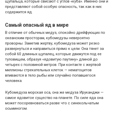
щупальца, которые свисают с углов «куба». Именно они и
представляют собой особую опасность, так как в них
содержится яд.
Самый опасный яд в мире
В отличие от обычных медуз, спокойно дрейфующих по
океанским просторам, кубомедузы невероятно
проворны. Заметив жертву, кубомедуза может резко
развернуться и направиться прямо к цели. Она тянет за
собой 60 длинных щупалец, которые движутся под ее
туловищем, образуя «ядовитую паутину» длиной до
четырех с половиной метров. При контакте с жертвой
миллионы стрекательных клеток — нематоцитов
впиваются в тело рыбы или случайно попавшегося
человека.
Кубомедуза морская оса, она же медуза Ируканджи —
самое ядовитое существо на планете. По силе яда она
может посоревноваться разве что с синекольчатым
осьминогом.