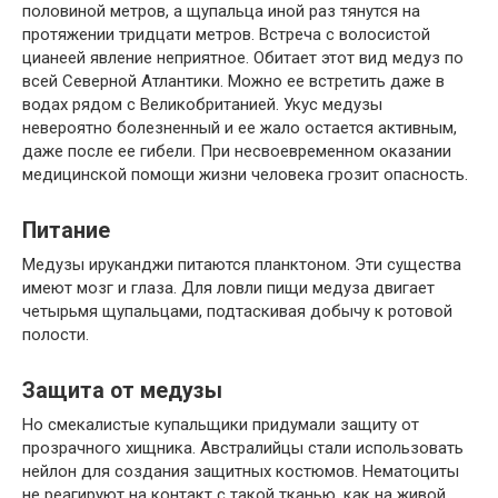
половиной метров, а щупальца иной раз тянутся на
протяжении тридцати метров. Встреча с волосистой
цианеей явление неприятное. Обитает этот вид медуз по
всей Северной Атлантики. Можно ее встретить даже в
водах рядом с Великобританией. Укус медузы
невероятно болезненный и ее жало остается активным,
даже после ее гибели. При несвоевременном оказании
медицинской помощи жизни человека грозит опасность.
Питание
Медузы ируканджи питаются планктоном. Эти существа
имеют мозг и глаза. Для ловли пищи медуза двигает
четырьмя щупальцами, подтаскивая добычу к ротовой
полости.
Защита от медузы
Но смекалистые купальщики придумали защиту от
прозрачного хищника. Австралийцы стали использовать
нейлон для создания защитных костюмов. Нематоциты
не реагируют на контакт с такой тканью, как на живой