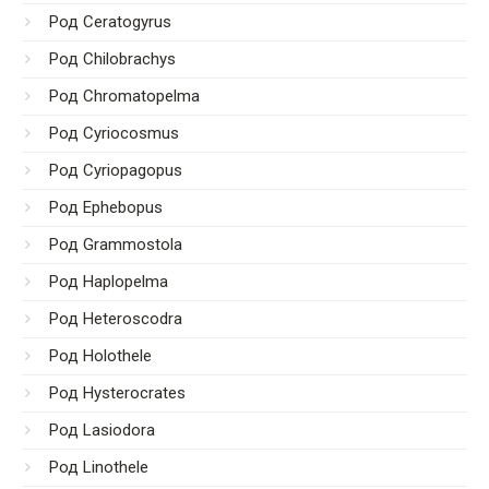
Род Ceratogyrus
Род Chilobrachys
Род Chromatopelma
Род Cyriocosmus
Род Cyriopagopus
Род Ephebopus
Род Grammostola
Род Haplopelma
Род Heteroscodra
Род Holothele
Род Hysterocrates
Род Lasiodora
Род Linothele