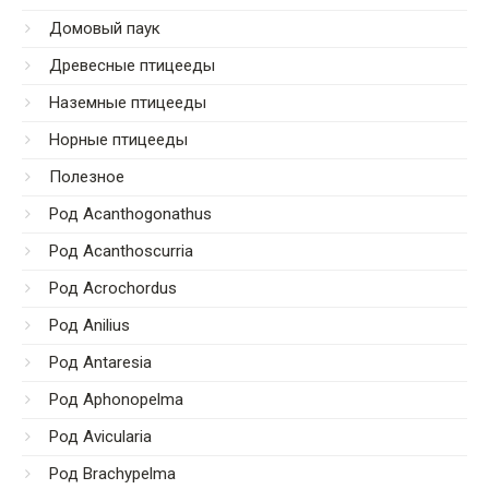
Домовый паук
Древесные птицееды
Наземные птицееды
Норные птицееды
Полезное
Род Acanthogonathus
Род Acanthoscurria
Род Acrochordus
Род Anilius
Род Antaresia
Род Aphonopelma
Род Avicularia
Род Brachypelma