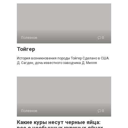
Полезное
0
Тойгер
История возникновения породы Тойгер Сделано в США.
Д. Сагден, дочь известного заводчика Д. Милля
Полезное
0
Какие куры несут черные яйца:
все о необычных куриных яйцах