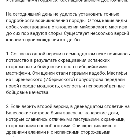
На сегодняшний день не удалось установить точные
подробности возникновения породы. О том, какие виды
собак участвовали в становлении майоркского мастифа
до сих пор ведутся споры. Существует несколько версий
касаемо происхождения ка-де-бо:
1. Согласно одной версии в семнадцатом веке появилось
потомство в результате скрещивания испанских
сторожевых и бойцовских псов с иберийскими
мастифами. Эти щенки стали первыми кадебо. Мастифы
из Пиренейского (Иберийского) полуострова передали
новой породе мощность, смелость и непревзойденные
бойцовые качества.
2. Если верить второй версии, в двенадцатом столетии на
Балеарские острова были завезены канарские доги,
которые славились отличными пастушьими, охранными,
сторожевыми способностями. Они скрещивались с
древними аланами и с испанскими сторожевыми