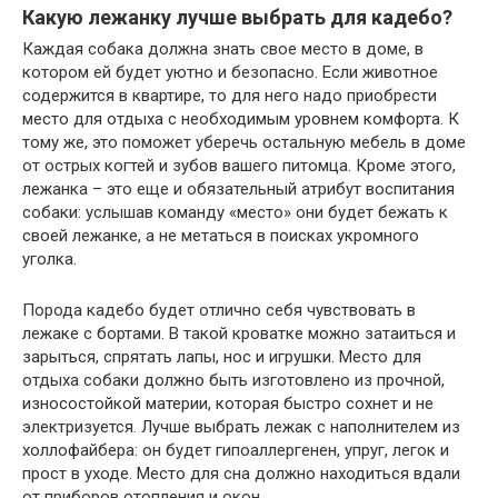
Какую лежанку лучше выбрать для кадебо?
Каждая собака должна знать свое место в доме, в
котором ей будет уютно и безопасно. Если животное
содержится в квартире, то для него надо приобрести
место для отдыха с необходимым уровнем комфорта. К
тому же, это поможет уберечь остальную мебель в доме
от острых когтей и зубов вашего питомца. Кроме этого,
лежанка – это еще и обязательный атрибут воспитания
собаки: услышав команду «место» они будет бежать к
своей лежанке, а не метаться в поисках укромного
уголка.
Порода кадебо будет отлично себя чувствовать в
лежаке с бортами. В такой кроватке можно затаиться и
зарыться, спрятать лапы, нос и игрушки. Место для
отдыха собаки должно быть изготовлено из прочной,
износостойкой материи, которая быстро сохнет и не
электризуется. Лучше выбрать лежак с наполнителем из
холлофайбера: он будет гипоаллергенен, упруг, легок и
прост в уходе. Место для сна должно находиться вдали
от приборов отопления и окон.