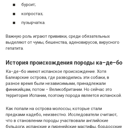
бурсит;
копростаз;
пузырчатка.
Важную роль играют прививки, среди обязательных
выделяют от чумы, бешенства, аденовирусов, вирусного
гепатита.
История происхождения породы ка–де–бо
Ка–де–бо имеют испанское происхождение. Хотя
Балеарские острова, где разводились эти собаки, в
разное время были независимыми, принадлежали
финикийцам, потом – Великобритании. Но сейчас это
территория Испании, поэтому порода является испанской.
Как попали на острова молоссы, которые стали
предками кадебо, неизвестно. Исследователи считают,
что в становлении породы участвовали английские
бульдоги, испанские и пиренейские мастифы, бордосские