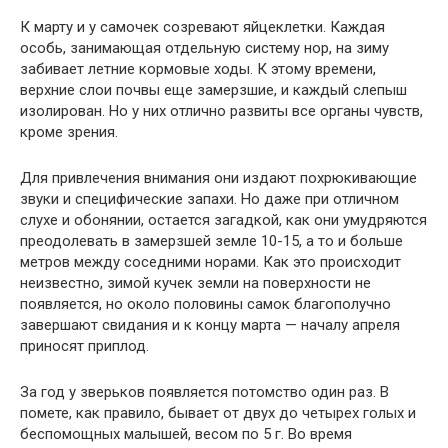
К марту и у самочек созревают яйцеклетки. Каждая
особь, занимающая отдельную систему нор, на зиму
забивает летние кормовые ходы. К этому времени,
верхние слои почвы еще замерзшие, и каждый слепыш
изолирован. Но у них отлично развиты все органы чувств,
кроме зрения.
Для привлечения внимания они издают похрюкивающие
звуки и специфические запахи. Но даже при отличном
слухе и обонянии, остается загадкой, как они умудряются
преодолевать в замерзшей земле 10-15, а то и больше
метров между соседними норами. Как это происходит
неизвестно, зимой кучек земли на поверхности не
появляется, но около половины самок благополучно
завершают свидания и к концу марта — началу апреля
приносят приплод.
За год у зверьков появляется потомство один раз. В
помете, как правило, бывает от двух до четырех голых и
беспомощных малышей, весом по 5 г. Во время