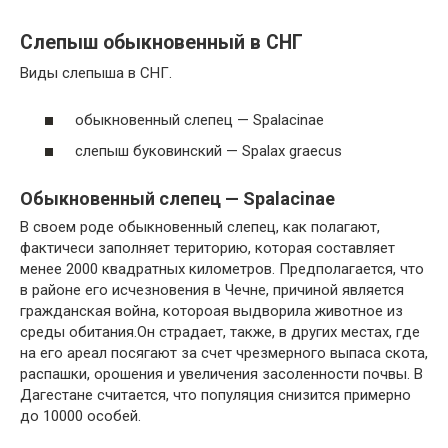
Слепыш обыкновенный в СНГ
Виды слепыша в СНГ.
обыкновенный слепец — Spalacinae
слепыш буковинский — Spalax graecus
Обыкновенный слепец — Spalacinae
В своем роде обыкновенный слепец, как полагают,
фактичеси заполняет територию, которая составляет
менее 2000 квадратных километров. Предполагается, что
в районе его исчезновения в Чечне, причиной является
гражданская война, котороая выдворила животное из
среды обитания.Он страдает, также, в других местах, где
на его ареал посягают за счет чрезмерного выпаса скота,
распашки, орошения и увеличения засоленности почвы. В
Дагестане считается, что популяция снизится примерно
до 10000 особей.