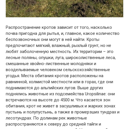
Распространение кротов зависит от того, насколько
почва пригодна для рытья, и, главное, какое количество
беспозвоночных они могут в ней найти. Кроты
предпочитают мягкий, влажный, рыхлый грунт, но не
любят заболоченную местность. Их территории – это
лесные поляны, опушки, луга, широколиственные леса,
смешанные хвойно-лиственные молодняки и
возделываемые человеком сельскохозяйственные
угодья. Места обитания кротов расположены на
равнинной, холмистой местности или в горах, где они
поднимаются до альпийских лугов. Выше других
поднялись животные из подсемейства Uropsilinae: они
встречаются на высоте до 4500 м. Что касается зон
обитания, крот не живет в засушливых и жарких зонах
пустынь и полупустынь, а также в промерзших тундрах и
лесотундрах. По долинам рек животные
распространяются к северу до средней тайги и