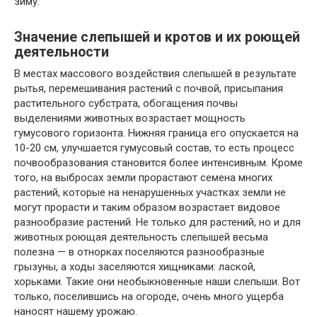
зиму.
Значение слепышей и кротов и их роющей
деятельности
В местах массового воздействия слепышей в результате
рытья, перемешивания растений с почвой, присыпания
растительного субстрата, обогащения почвы
выделениями животных возрастает мощность
гумусового горизонта. Нижняя граница его опускается на
10-20 см, улучшается гумусовый состав, то есть процесс
почвообразования становится более интенсивным. Кроме
того, на выбросах земли прорастают семена многих
растений, которые на ненарушенных участках земли не
могут прорасти и таким образом возрастает видовое
разнообразие растений. Не только для растений, но и для
животных роющая деятельность слепышей весьма
полезна — в отнорках поселяются разнообразные
грызуны, а ходы заселяются хищниками: лаской,
хорьками. Такие они необыкновенные наши слепыши. Вот
только, поселившись на огороде, очень много ущерба
наносят нашему урожаю.