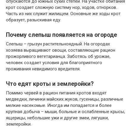
опускаются до южных сухих степей. На участке обитания
крот создает сложную систему нор, ходов, отнорков.
Часть из них служит жилищем. Основные же ходы крот
образует, разыскивая еду.
Почему слепыш появляется на огороде
Слепыш – грызун растительноядный. На огородах
хозяева выращивают овощи, составляющие рацион
прожорливого вегетарианца. Заботясь об урожае,
человек создает условия для благоприятного
проживания невидимого вредителя.
Что едят кроты и землеройки?
Помимо червей в рацион питания кротов входят
медведки, личинки майских жуков, гусеницы, различные
мелкие насекомые. Иногда им попадается и более
крупная добыча – мыши, больные и ослабленные крысы,
ящерицы, небольшие ужи и другие змеи, лягушки,
землеройки.