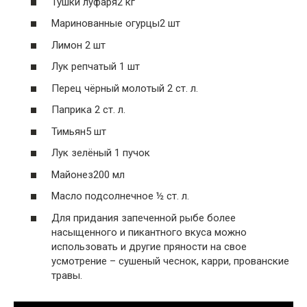
Тушки луфаря2 кг
Маринованные огурцы2 шт
Лимон 2 шт
Лук репчатый 1 шт
Перец чёрный молотый 2 ст. л.
Паприка 2 ст. л.
Тимьян5 шт
Лук зелёный 1 пучок
Майонез200 мл
Масло подсолнечное ½ ст. л.
Для придания запеченной рыбе более
насыщенного и пикантного вкуса можно
использовать и другие пряности на свое
усмотрение – сушеный чеснок, карри, прованские
травы.