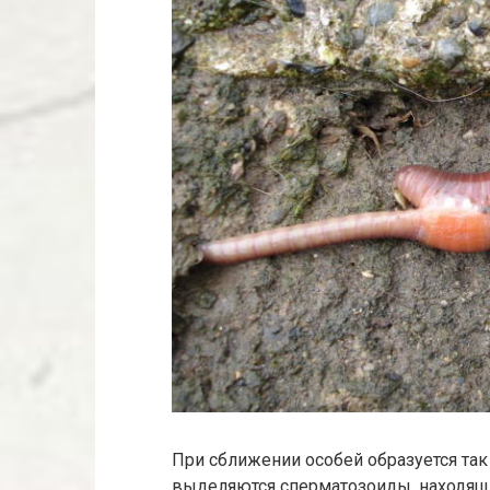
При сближении особей образуется та
выделяются сперматозоиды, находящ