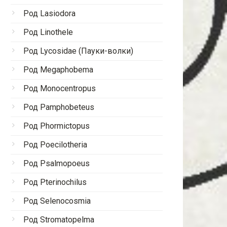
Род Lasiodora
Род Linothele
Род Lycosidae (Пауки-волки)
Род Megaphobema
Род Monocentropus
Род Pamphobeteus
Род Phormictopus
Род Poecilotheria
Род Psalmopoeus
Род Pterinochilus
Род Selenocosmia
Род Stromatopelma