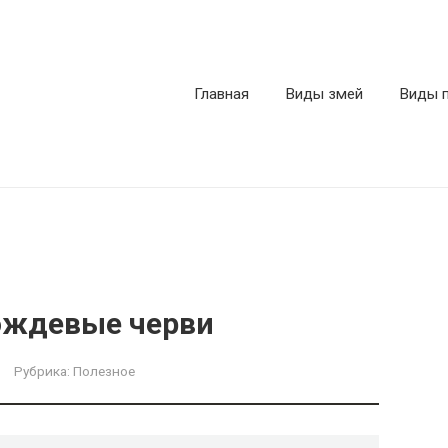
Главная
Виды змей
Виды 
ождевые черви
Рубрика:
Полезное