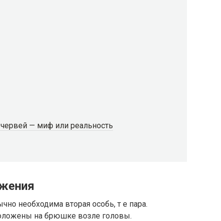
червей — миф или реальность
ожения
но необходима вторая особь, т е пара.
оложены на брюшке возле головы.