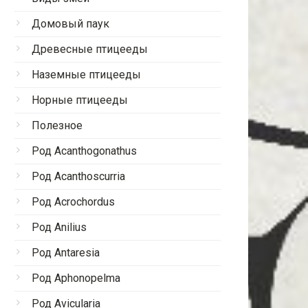
Домовый паук
Древесные птицееды
Наземные птицееды
Норные птицееды
Полезное
Род Acanthogonathus
Род Acanthoscurria
Род Acrochordus
Род Anilius
Род Antaresia
Род Aphonopelma
Род Avicularia