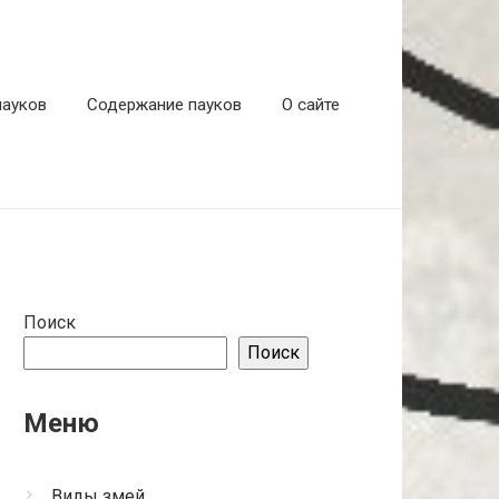
пауков
Содержание пауков
О сайте
Поиск
Поиск
Меню
Виды змей