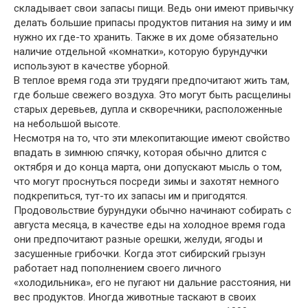
складывает свои запасы пищи. Ведь они имеют привычку
делать большие припасы продуктов питания на зиму и им
нужно их где-то хранить. Также в их доме обязательно
наличие отдельной «комнатки», которую бурундучки
используют в качестве уборной.
В теплое время года эти трудяги предпочитают жить там,
где больше свежего воздуха. Это могут быть расщелины
старых деревьев, дупла и скворечники, расположенные
на небольшой высоте.
Несмотря на то, что эти млекопитающие имеют свойство
впадать в зимнюю спячку, которая обычно длится с
октября и до конца марта, они допускают мысль о том,
что могут проснуться посреди зимы и захотят немного
подкрепиться, тут-то их запасы им и пригодятся.
Продовольствие бурундуки обычно начинают собирать с
августа месяца, в качестве еды на холодное время года
они предпочитают разные орешки, желуди, ягоды и
засушенные грибочки. Когда этот сибирский грызун
работает над пополнением своего личного
«холодильника», его не пугают ни дальние расстояния, ни
вес продуктов. Иногда животные таскают в своих