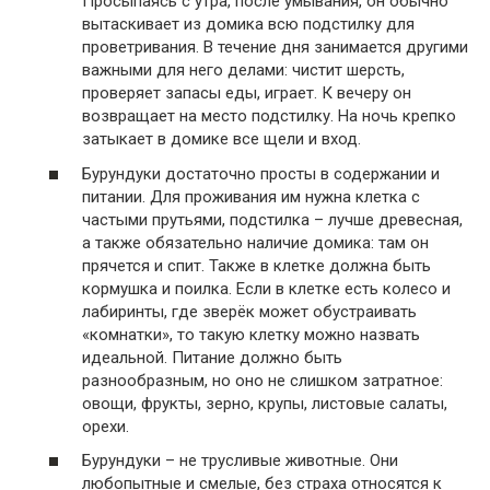
Просыпаясь с утра, после умывания, он обычно
вытаскивает из домика всю подстилку для
проветривания. В течение дня занимается другими
важными для него делами: чистит шерсть,
проверяет запасы еды, играет. К вечеру он
возвращает на место подстилку. На ночь крепко
затыкает в домике все щели и вход.
Бурундуки достаточно просты в содержании и
питании. Для проживания им нужна клетка с
частыми прутьями, подстилка – лучше древесная,
а также обязательно наличие домика: там он
прячется и спит. Также в клетке должна быть
кормушка и поилка. Если в клетке есть колесо и
лабиринты, где зверёк может обустраивать
«комнатки», то такую клетку можно назвать
идеальной. Питание должно быть
разнообразным, но оно не слишком затратное:
овощи, фрукты, зерно, крупы, листовые салаты,
орехи.
Бурундуки – не трусливые животные. Они
любопытные и смелые, без страха относятся к