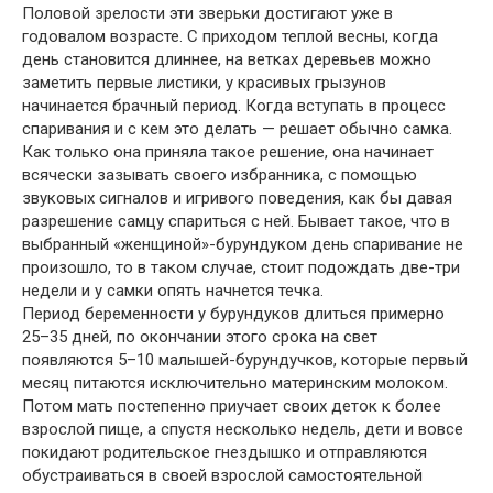
Половой зрелости эти зверьки достигают уже в
годовалом возрасте. С приходом теплой весны, когда
день становится длиннее, на ветках деревьев можно
заметить первые листики, у красивых грызунов
начинается брачный период. Когда вступать в процесс
спаривания и с кем это делать — решает обычно самка.
Как только она приняла такое решение, она начинает
всячески зазывать своего избранника, с помощью
звуковых сигналов и игривого поведения, как бы давая
разрешение самцу спариться с ней. Бывает такое, что в
выбранный «женщиной»-бурундуком день спаривание не
произошло, то в таком случае, стоит подождать две-три
недели и у самки опять начнется течка.
Период беременности у бурундуков длиться примерно
25–35 дней, по окончании этого срока на свет
появляются 5–10 малышей-бурундучков, которые первый
месяц питаются исключительно материнским молоком.
Потом мать постепенно приучает своих деток к более
взрослой пище, а спустя несколько недель, дети и вовсе
покидают родительское гнездышко и отправляются
обустраиваться в своей взрослой самостоятельной