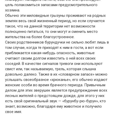
цель полакомиться запасами предусмотрительного
хозяина.
Обычно эти миловидные грызуны проживают на родных
землях весь свой жизненный период, но если случается
такое, что на данной территории нет возможности
полноценно питаться, то они могут и сменить место
жительства на более благоустроенное.
Своих родственников бурундучки не сильно любят лишь в
том случае, когда те приходят к ним в гости, а вот если
приближается какая-нибудь опасность, животные
считают своим долгом известить о ней всех своих
соседей. В качестве сигналов тревоги они используют
свист или, так называемую, трель, которая слышна
довольно далеко. Также в их «словарном запасе» можно
услышать своеобразное «хрюканье», его обычно издают
женские особи во время брачного периода. Привычным
делом для этих зверушек является предупреждение всех
лесных жителей о предстоящем дожде, для этого у них
есть свой оригинальный звук — «бурунбу-рю-бурун», кто
знает, возможно, благодаря ему животное и получило
свое имя.