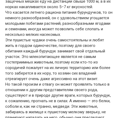
защечных мешках еду на дистанции свыше 1000 м, а в их
норках накапливается около 5–7 кг вкусностей.
Что касается летнего рациона питания бурундучков, то он
немного разнообразней, он с удовольствием угощается
молодыми побегами растений, разнообразными ягодами
и семенами, иногда может позволить себе слопать и
несколько мелких насекомых.
Эти пушистые чудаки очень самостоятельны и любят
жить в гордом одиночестве, поэтому для своего
обитания каждый бурундук занимает свой отдельный
участок. Это млекопитающее является не самым
гостеприимных животным, поэтому если кто-то из
сородичей пожалует на их личную территорию или более
того заберется в их нору, то хозяин сих владений
отреагирует очень даже агрессивно на этот визит.
Но такой героизм и отвагу он может проявлять только в
отношении к другим представителям своего рода,
существуют и в природе другие враги, которых бурундук,
к сожалению, прогнать не в силах. А именно — это белки,
соболи и, как ни странно, медведи. Эти животные,
забираясь в жилище к пушистому мелкому зверьку, не
планируют нападать на него, обычно они преследуют