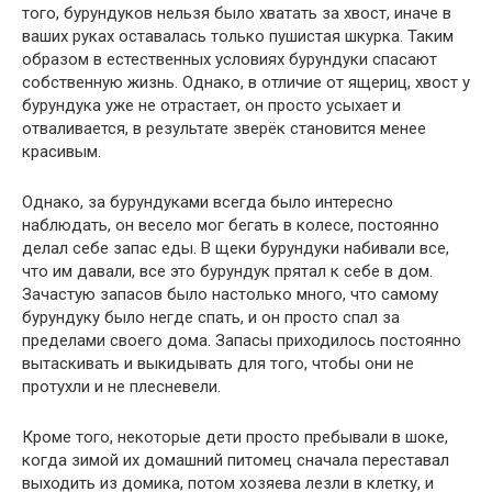
того, бурундуков нельзя было хватать за хвост, иначе в
ваших руках оставалась только пушистая шкурка. Таким
образом в естественных условиях бурундуки спасают
собственную жизнь. Однако, в отличие от ящериц, хвост у
бурундука уже не отрастает, он просто усыхает и
отваливается, в результате зверёк становится менее
красивым.
Однако, за бурундуками всегда было интересно
наблюдать, он весело мог бегать в колесе, постоянно
делал себе запас еды. В щеки бурундуки набивали все,
что им давали, все это бурундук прятал к себе в дом.
Зачастую запасов было настолько много, что самому
бурундуку было негде спать, и он просто спал за
пределами своего дома. Запасы приходилось постоянно
вытаскивать и выкидывать для того, чтобы они не
протухли и не плесневели.
Кроме того, некоторые дети просто пребывали в шоке,
когда зимой их домашний питомец сначала переставал
выходить из домика, потом хозяева лезли в клетку, и