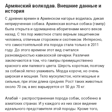
Армянский волкодав. Внешние данные и
история
С древних времен в Армянском нагорье водилась дикая
неприрученная собака. Армянская волчья собака (гампр)
была открыта и одомашнена аборигенами много веков
назад. С тех пор животное стало верным защитником
человека, отличным сторожем и охотником. Интересно,
что самостоятельной эта порода стала только в 2011
году. До этого времени этот вид считался
разновидностью кавказской овчарки. Различия
заключаются в том, что гампры преимущественно
красного или палевого цвета. Шерсть короткая, поэтому
за собакой легко ухаживать. Морда короче, но очень
широкая и мощная. Тело мускулистое, ноги мощные и
сильные, при этом длина средняя. Рост таких животных
около 70 см, а вес варьируется от 50 до 70 кг.
Алабай – распространенная порода собак, особенно в
азиатских странах. И у каждого из них свое видение
идеального представителя этой породы. Кроме того,