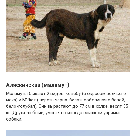
Аляскинский (маламут)
Маламуты бывают 2 видов: коцебу (с окрасом волчьего
меха) и М’Лют (шерсть черно-белая, соболиная с белой,
бело-голубая). Они вырастают до 77 см в холке, весят 55
кг. Дружелюбные, умные, но иногда слишком упрямые
собаки.