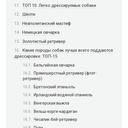
ТОП 10. Легко дрессируемые собаки
Шелти
Неаполитанский мастиф
Немецкая овчарка
Золотистый ретривер
Какие породы собак лучше всего поддаются
дрессировке: ТОП-15
Бельгийская овчарка
Прямошерстный ретривер (флэт-
ретривер)
Бретонский эпаньоль
Ирландский водяной спаниель
Венгерская выжла
Вельш-корги-кардиган
Чесапик-бей-ретривер
Пули