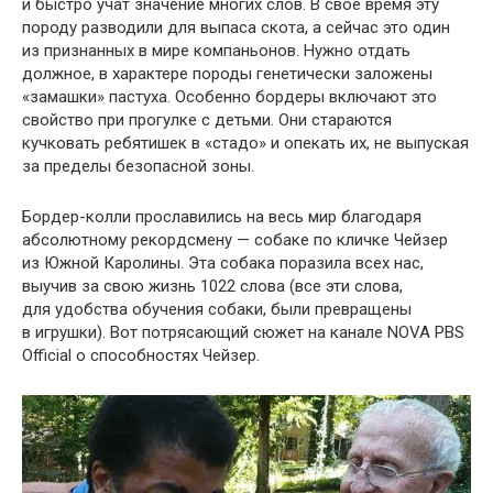
и быстро учат значение многих слов. В своё время эту
породу разводили для выпаса скота, а сейчас это один
из признанных в мире компаньонов. Нужно отдать
должное, в характере породы генетически заложены
«замашки» пастуха. Особенно бордеры включают это
свойство при прогулке с детьми. Они стараются
кучковать ребятишек в «стадо» и опекать их, не выпуская
за пределы безопасной зоны.
Бордер-колли прославились на весь мир благодаря
абсолютному рекордсмену — собаке по кличке Чейзер
из Южной Каролины. Эта собака поразила всех нас,
выучив за свою жизнь 1022 слова (все эти слова,
для удобства обучения собаки, были превращены
в игрушки). Вот потрясающий сюжет на канале NOVA PBS
Official о способностях Чейзер.