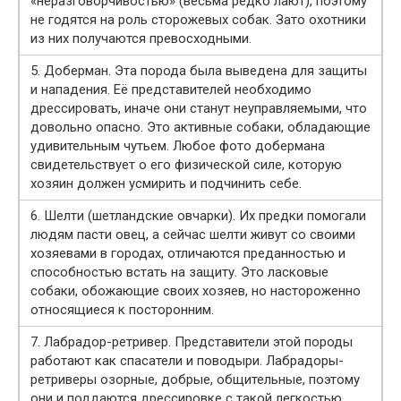
«неразговорчивостью» (весьма редко лают), поэтому
не годятся на роль сторожевых собак. Зато охотники
из них получаются превосходными.
5. Доберман. Эта порода была выведена для защиты
и нападения. Её представителей необходимо
дрессировать, иначе они станут неуправляемыми, что
довольно опасно. Это активные собаки, обладающие
удивительным чутьем. Любое фото добермана
свидетельствует о его физической силе, которую
хозяин должен усмирить и подчинить себе.
6. Шелти (шетландские овчарки). Их предки помогали
людям пасти овец, а сейчас шелти живут со своими
хозяевами в городах, отличаются преданностью и
способностью встать на защиту. Это ласковые
собаки, обожающие своих хозяев, но настороженно
относящиеся к посторонним.
7. Лабрадор-ретривер. Представители этой породы
работают как спасатели и поводыри. Лабрадоры-
ретриверы озорные, добрые, общительные, поэтому
они и поддаются дрессировке с такой легкостью.