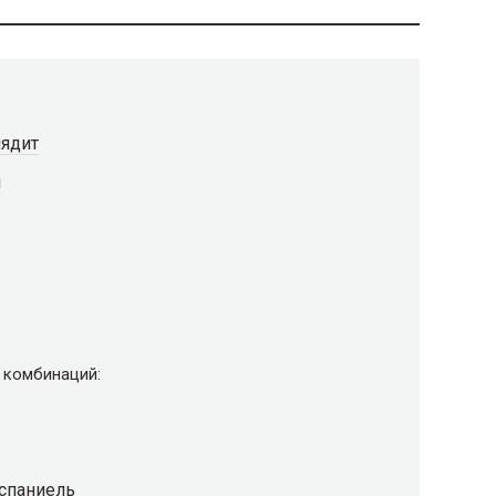
лядит
я
 комбинаций:
 спаниель