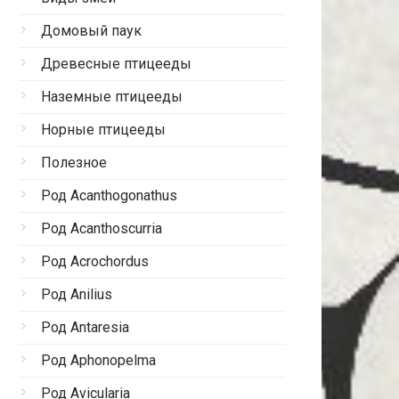
Домовый паук
Древесные птицееды
Наземные птицееды
Норные птицееды
Полезное
Род Acanthogonathus
Род Acanthoscurria
Род Acrochordus
Род Anilius
Род Antaresia
Род Aphonopelma
Род Avicularia