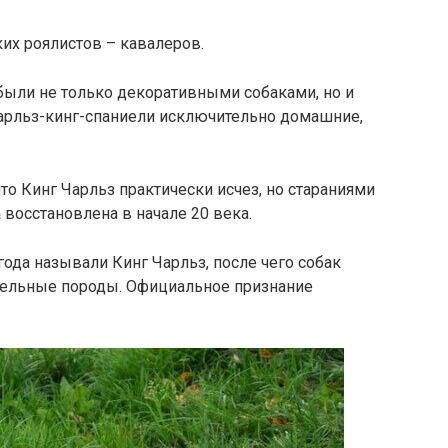
ких роялистов – кавалеров.
 были не только декоративными собаками, но и
чарльз-кинг-спаниели исключительно домашние,
то Кинг Чарльз практически исчез, но стараниями
осстановлена ​​в начале 20 века.
года называли Кинг Чарльз, после чего собак
тельные породы. Официальное признание