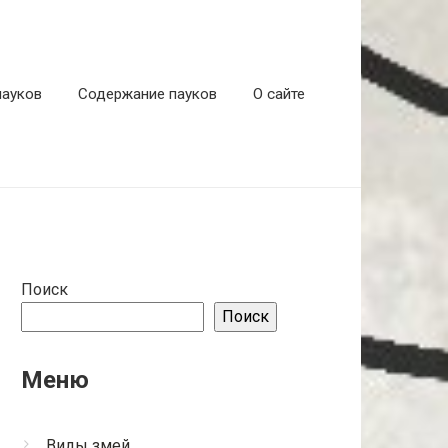
пауков
Содержание пауков
О сайте
Поиск
Поиск
Меню
Виды змей