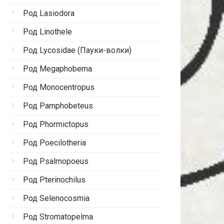
Род Lasiodora
Род Linothele
Род Lycosidae (Пауки-волки)
Род Megaphobema
Род Monocentropus
Род Pamphobeteus
Род Phormictopus
Род Poecilotheria
Род Psalmopoeus
Род Pterinochilus
Род Selenocosmia
Род Stromatopelma