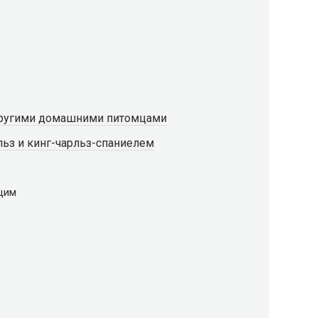
 другими домашними питомцами
ьз и кинг-чарльз-спаниелем
щим