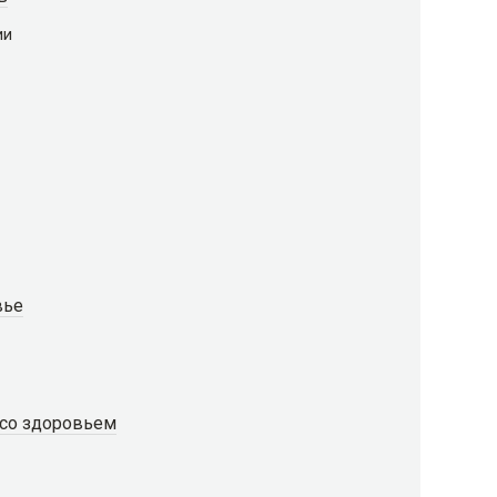
ии
вье
со здоровьем