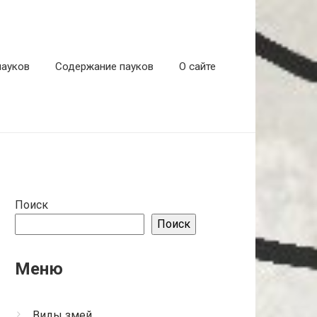
пауков
Содержание пауков
О сайте
Поиск
Поиск
Меню
Виды змей