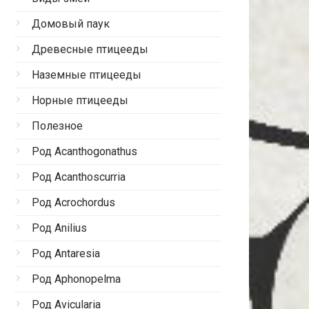
Домовый паук
Древесные птицееды
Наземные птицееды
Норные птицееды
Полезное
Род Acanthogonathus
Род Acanthoscurria
Род Acrochordus
Род Anilius
Род Antaresia
Род Aphonopelma
Род Avicularia