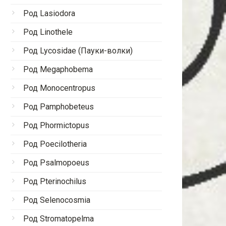
Род Lasiodora
Род Linothele
Род Lycosidae (Пауки-волки)
Род Megaphobema
Род Monocentropus
Род Pamphobeteus
Род Phormictopus
Род Poecilotheria
Род Psalmopoeus
Род Pterinochilus
Род Selenocosmia
Род Stromatopelma