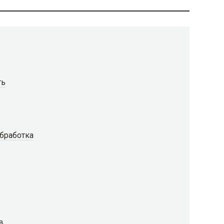
ть
бработка
в