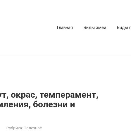
Главная
Виды змей
Виды 
т, окрас, темперамент,
мления, болезни и
Рубрика:
Полезное