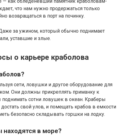
е — как обледеневший памятник краболовам-
ждает, что нам нужно продержаться только
йно возвращаться в порт на починку.
 Даже за ужином, который обычно поднимает
ли, уставшие и злые.
сы о карьере краболова
аболов?
ользуя сети, ловушки и другое оборудование для
еком. Они должны прикреплять приманку к
ы поднимать сотни ловушек в океан. Краберы
достать свой улов, и помещать крабов в емкости
меть безопасно складывать горшки на лодку.
 находятся в море?