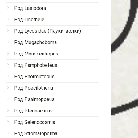
Род Lasiodora
Род Linothele
Род Lycosidae (Пауки-волки)
Род Megaphobema
Род Monocentropus
Род Pamphobeteus
Род Phormictopus
Род Poecilotheria
Род Psalmopoeus
Род Pterinochilus
Род Selenocosmia
Род Stromatopelma