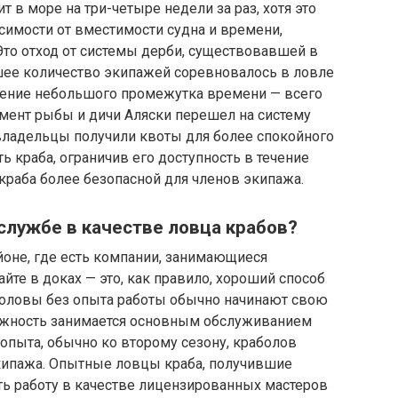
 в море на три-четыре недели за раз, хотя это
симости от вместимости судна и времени,
 Это отход от системы дерби, существовавшей в
шее количество экипажей соревновалось в ловле
чение небольшого промежутка времени — всего
амент рыбы и дичи Аляски перешел на систему
 владельцы получили квоты для более спокойного
ь краба, ограничив его доступность в течение
 краба более безопасной для членов экипажа.
службе в качестве ловца крабов?
йоне, где есть компании, занимающиеся
те в доках — это, как правило, хороший способ
боловы без опыта работы обычно начинают свою
олжность занимается основным обслуживанием
 опыта, обычно ко второму сезону, краболов
кипажа. Опытные ловцы краба, получившие
ть работу в качестве лицензированных мастеров