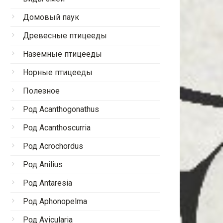
Домовый паук
Древесные птицееды
Наземные птицееды
Норные птицееды
Полезное
Род Acanthogonathus
Род Acanthoscurria
Род Acrochordus
Род Anilius
Род Antaresia
Род Aphonopelma
Род Avicularia