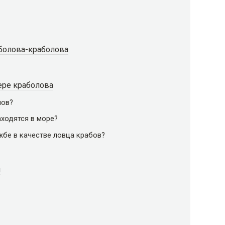
болова-краболова
ере краболова
лов?
ходятся в море?
жбе в качестве ловца крабов?
м