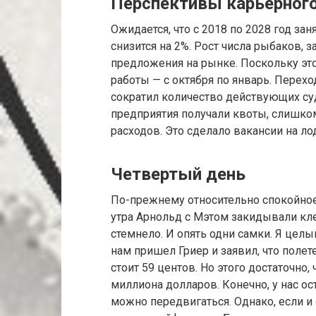
Перспективы карьерног
Ожидается, что с 2018 по 2028 год з
снизится на 2%. Рост числа рыбаков, 
предложения на рынке. Поскольку это
работы — с октября по январь. Перехо
сократил количество действующих суд
предприятия получали квоты, слишк
расходов. Это сделало вакансии на л
Четвертый день
По-прежнему относительно спокойное 
утра Арнольд с Мэтом закидывали клет
стемнело. И опять одни самки. Я целы
нам пришел Гриер и заявил, что полет
стоит 59 центов. Но этого достаточн
миллиона долларов. Конечно, у нас ос
можно передвигаться. Однако, если и