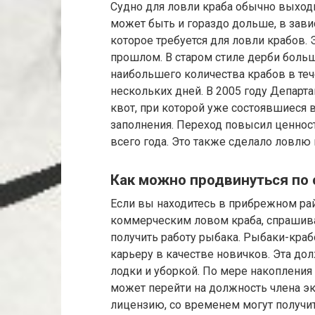
Судно для ловли краба обычно выходит
может быть и гораздо дольше, в зави
которое требуется для ловли крабов.
прошлом. В старом стиле дерби боль
наибольшего количества крабов в те
нескольких дней. В 2005 году Департ
квот, при которой уже состоявшиеся
заполнения. Переход повысил ценност
всего года. Это также сделало ловлю
Как можно продвинуться по 
Если вы находитесь в прибрежном ра
коммерческим ловом краба, спрашивай
получить работу рыбака. Рыбаки-кра
карьеру в качестве новичков. Эта д
лодки и уборкой. По мере накопления
может перейти на должность члена э
лицензию, со временем могут получи