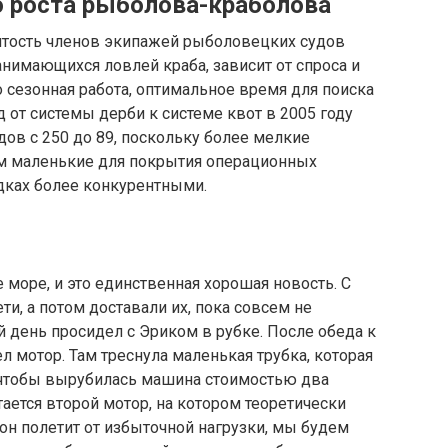
о роста рыболова-краболова
анятость членов экипажей рыболовецких судов
занимающихся ловлей краба, зависит от спроса и
 сезонная работа, оптимальное время для поиска
д от системы дерби к системе квот в 2005 году
ов с 250 до 89, поскольку более мелкие
ом маленькие для покрытия операционных
одках более конкурентными.
море, и это единственная хорошая новость. С
и, а потом доставали их, пока совсем не
й день просидел с Эриком в рубке. После обеда к
ел мотор. Там треснула маленькая трубка, которая
о, чтобы вырубилась машина стоимостью два
тается второй мотор, на котором теоретически
 он полетит от избыточной нагрузки, мы будем