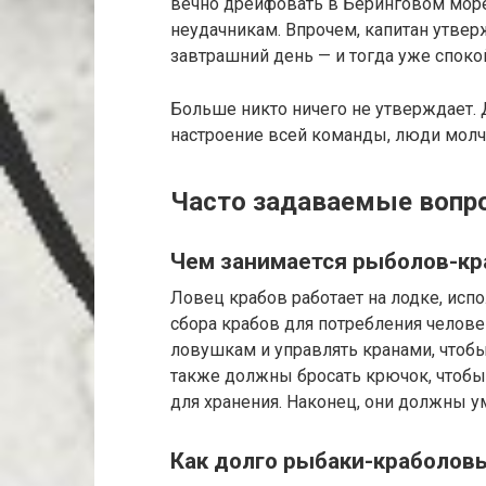
вечно дрейфовать в Беринговом мор
неудачникам. Впрочем, капитан утвер
завтрашний день — и тогда уже споко
Больше никто ничего не утверждает.
настроение всей команды, люди молча
Часто задаваемые вопро
Чем занимается рыболов-кр
Ловец крабов работает на лодке, исп
сбора крабов для потребления челов
ловушкам и управлять кранами, чтоб
также должны бросать крючок, чтобы 
для хранения. Наконец, они должны у
Как долго рыбаки-краболовы