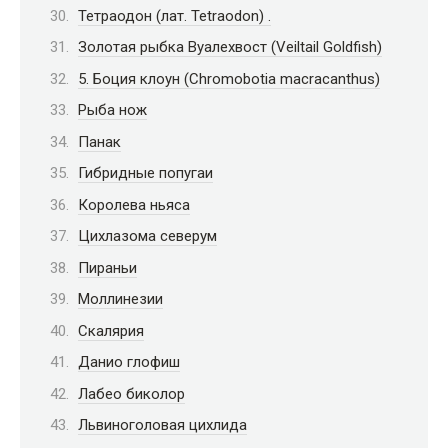
Тетраодон (лат. Tetraodon) .
Золотая рыбка Вуалехвост (Veiltail Goldfish)
5. Боция клоун (Chromobotia macracanthus)
Рыба нож
Панак
Гибридные попугаи
Королева ньяса
Цихлазома северум
Пираньи
Моллинезии
Скалярия
Данио глофиш
Лабео биколор
Львиноголовая цихлида