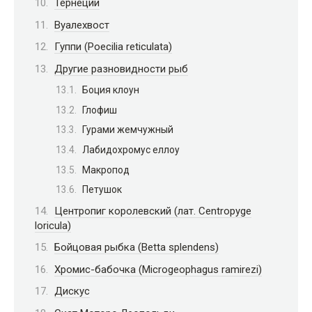
Тернеции
Вуалехвост
Гуппи (Poecilia reticulata)
Другие разновидности рыб
Боция клоун
Глофиш
Гурами жемчужный
Лабидохромус еллоу
Макропод
Петушок
Центропиг королевский (лат. Centropyge
loricula)
Бойцовая рыбка (Betta splendens)
Хромис-бабочка (Microgeophagus ramirezi)
Дискус