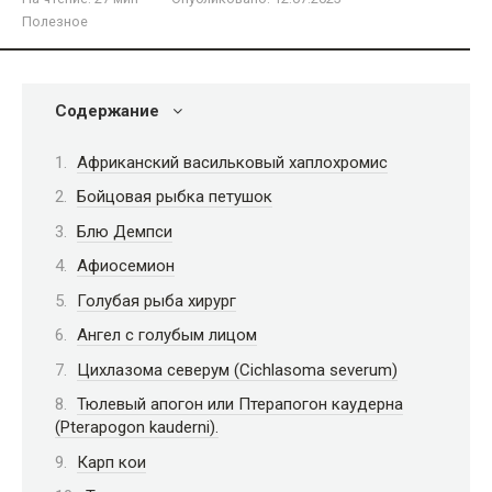
Полезное
Содержание
Африканский васильковый хаплохромис
Бойцовая рыбка петушок
Блю Демпси
Афиосемион
Голубая рыба хирург
Ангел с голубым лицом
Цихлазома северум (Cichlasoma severum)
Тюлевый апогон или Птерапогон каудерна
(Pterapogon kauderni).
Карп кои