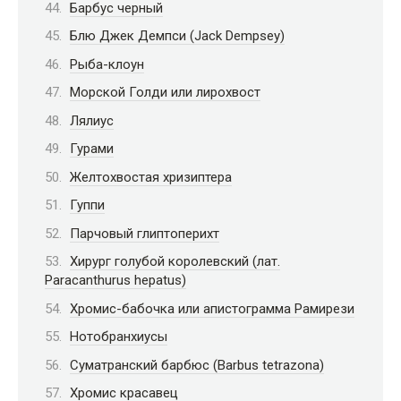
Барбус черный
Блю Джек Демпси (Jack Dempsey)
Рыба-клоун
Морской Голди или лирохвост
Лялиус
Гурами
Желтохвостая хризиптера
Гуппи
Парчовый глиптоперихт
Хирург голубой королевский (лат.
Paracanthurus hepatus)
Хромис-бабочка или апистограмма Рамирези
Нотобранхиусы
Суматранский барбюс (Barbus tetrazona)
Хромис красавец