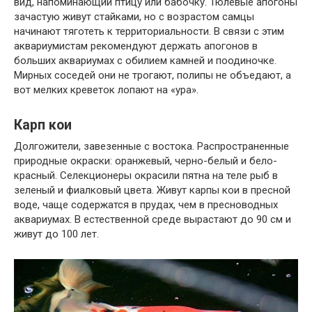
вид, напоминающий птицу или бабочку. Тюлевые апогоны
зачастую живут стайками, но с возрастом самцы
начинают тяготеть к территориальности. В связи с этим
аквариумистам рекомендуют держать апогонов в
больших аквариумах с обилием камней и поодиночке.
Мирных соседей они не трогают, полипы не объедают, а
вот мелких креветок лопают на «ура».
Карп кои
Долгожители, завезенные с востока. Распространенные
природные окраски: оранжевый, черно-белый и бело-
красный. Селекционеры окрасили пятна на теле рыб в
зеленый и фиалковый цвета. Живут карпы кои в пресной
воде, чаще содержатся в прудах, чем в пресноводных
аквариумах. В естественной среде вырастают до 90 см и
живут до 100 лет.