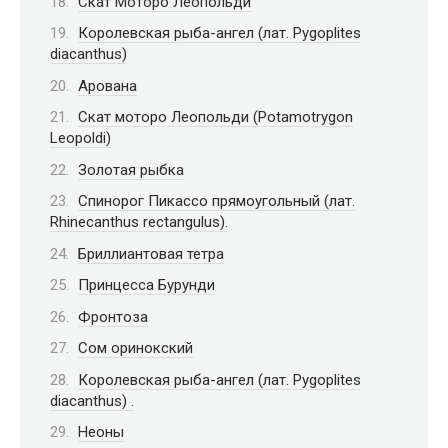
Скат Моторо Леопольди
Королевская рыба-ангел (лат. Pygoplites
diacanthus)
Арована
Скат моторо Леопольди (Potamotrygon
Leopoldi)
Золотая рыбка
Спинорог Пикассо прямоугольный (лат.
Rhinecanthus rectangulus).
Бриллиантовая тетра
Принцесса Бурунди
Фронтоза
Сом оринокский
Королевская рыба-ангел (лат. Pygoplites
diacanthus) .
Неоны