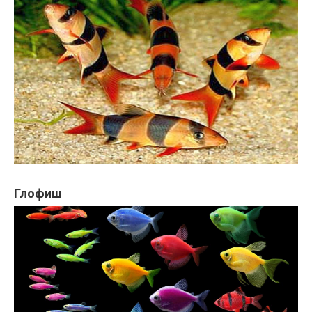
Глофиш