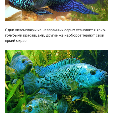
Одни экземпляры из невзрачных серых становятся ярко-
голубыми красавцами, другие же наоборот теряют свой
яркий окрас.