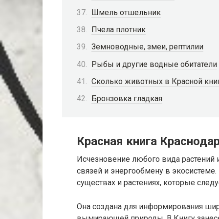
Шмель отшельник
Пчела плотник
Земноводные, змеи, рептилии
Рыбы и другие водные обитатели
Сколько животных в Красной книг
Бронзовка гладкая
Красная книга Краснодар
Исчезновение любого вида растений
связей и энергообмену в экосистеме
существах и растениях, которые следу
Она создана для информирования широ
вымирающей природы. В Книгу занесе