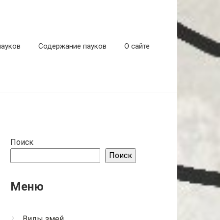
пауков
Содержание пауков
О сайте
Поиск
Поиск
Меню
Виды змей