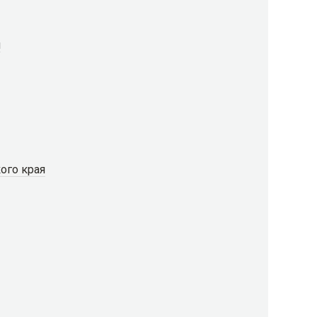
я
ого края