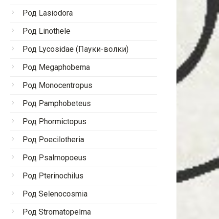
Род Lasiodora
Род Linothele
Род Lycosidae (Пауки-волки)
Род Megaphobema
Род Monocentropus
Род Pamphobeteus
Род Phormictopus
Род Poecilotheria
Род Psalmopoeus
Род Pterinochilus
Род Selenocosmia
Род Stromatopelma