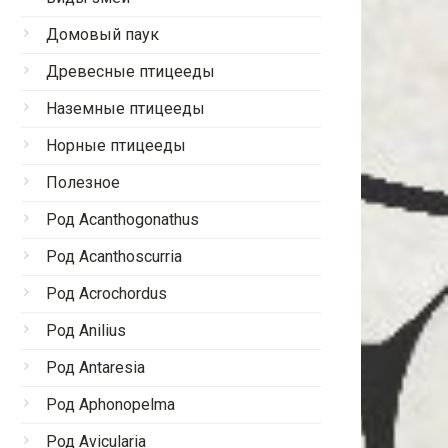
Домовый паук
Древесные птицееды
Наземные птицееды
Норные птицееды
Полезное
Род Acanthogonathus
Род Acanthoscurria
Род Acrochordus
Род Anilius
Род Antaresia
Род Aphonopelma
Род Avicularia