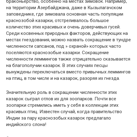
браконьерство, особенно на местах зимовок. Например,
на территории Азербайджана, даже в Кызылагачском
заповеднике, где зимовала основная часть популяции
краснозобой казарки, отстреливалось большое
количество этих красивых и очень доверчивых гусей.
Среди косвенных природных факторов, действующих на
местах гнездования, можно назвать сокращение в тундре
численности сапсанов, под » охраной» которых часто
поселяются краснозобые казарки. Сокращение
численности леммингов также отрицательно сказывается
на благополучии казарок. В этих случаях песцы
вынуждены переключаться вместо привычных леммингов
на птиц, в том числе и на казарок, разоряя их гнезда.
Значительную роль в сокращении численности этих
казарок сыграл отлов их для зоопарков. Почти все
зоопарки стремились иметь у себя в коллекции этих
красивых птиц. Известен случай, когда правительство
Индии за пару краснозобых казарок предлагало
индийского слона!