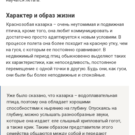
научатся летать.
Характер и образ жизни
Краснозобая казарка – очень неутомимая и подвижная
птичка, кроме того, она любит коммуницировать и
достаточно просто адаптируется к новым условиям. В
процессе полета она более походит на красную утку, чем
на гуся, с которым ее постоянно сравнивают. В
недвижимый период птиц обыкновенно выделяют таких
их характеристики, как непоседливость, постоянное
перемещение с одной точки в другую. Будь они, как гуси,
они были бы более неподвижные и спокойные.
Уже было сказано, что казарка – водоплавательная
птица, поэтому она обладает хорошими
способностями к нырянию на глубину. Опускаясь на
глубину, можно услышать разнообразные звуки,
которые она издает: еле слышный хрипловатый гогот,
а также крик. Таким образом представители этого
семейства общаются между собой и передают