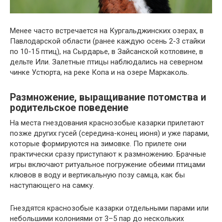
Менее часто встречается на Кургальджинских озерах, в
Павлодарской области (ранее каждую осень 2-3 стайки
по 10-15 птиц), на Сырдарье, в Зайсанской котловине, в
дельте Или. Залетные птицы наблюдались на северном
чинке Устюрта, на реке Копа и на озере Маркаколь.
Размножение, выращивание потомства и
родительское поведение
На места гнездования краснозобые казарки прилетают
позже других гусей (середина-конец июня) и уже парами,
которые формируются на зимовке. По прилете они
практически сразу приступают к размножению. Брачные
игры включают ритуальное погружение обеими птицами
клювов в воду и вертикальную позу самца, как бы
наступающего на самку.
Гнездятся краснозобые казарки отдельными парами или
небольшими колониями от 3–5 пар до нескольких