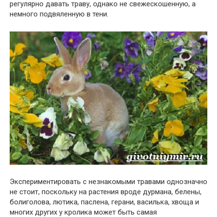
регулярно давать траву, однако не свежескошенную, а
немного подвяленную в тени.
Экспериментировать с незнакомыми травами однозначно
не стоит, поскольку на растения вроде дурмана, белены,
болиголова, лютика, паслена, герани, василька, хвоща и
многих других у кролика может быть самая