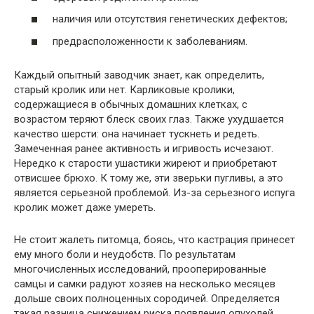
наличия или отсутствия генетических дефектов;
предрасположенности к заболеваниям.
Каждый опытный заводчик знает, как определить,
старый кролик или нет. Карликовые кролики,
содержащиеся в обычных домашних клетках, с
возрастом теряют блеск своих глаз. Также ухудшается
качество шерсти: она начинает тускнеть и редеть.
Замеченная ранее активность и игривость исчезают.
Нередко к старости ушастики жиреют и приобретают
отвисшее брюхо. К тому же, эти зверьки пугливы, а это
является серьезной проблемой. Из-за серьезного испуга
кролик может даже умереть.
Не стоит жалеть питомца, боясь, что кастрация принесет
ему много боли и неудобств. По результатам
многочисленных исследований, прооперированные
самцы и самки радуют хозяев на несколько месяцев
дольше своих полноценных сородичей. Определяется
такая разница снижением риска появления опухолей