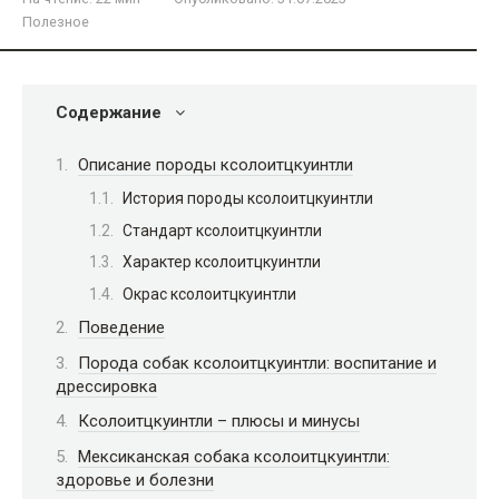
Полезное
Содержание
Описание породы ксолоитцкуинтли
История породы ксолоитцкуинтли
Стандарт ксолоитцкуинтли
Характер ксолоитцкуинтли
Окрас ксолоитцкуинтли
Поведение
Порода собак ксолоитцкуинтли: воспитание и
дрессировка
Ксолоитцкуинтли – плюсы и минусы
Мексиканская собака ксолоитцкуинтли:
здоровье и болезни