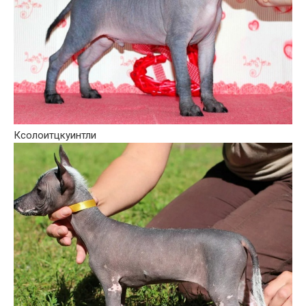
Ксолоитцкуинтли