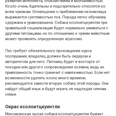
развития интеллекта, спокойствием и молчаливостью.
Ксоло очень бдительны и подозрительно относятся ко
всем чужакам. Оповещение о приближении незнакомца
выражается суетливостью пса. Порода легко обучаема,
сдержана и уравновешена. Собака ксолоитцкуинтли при
правильной социализации будет нормально уживаться с
другими питомцами, но по отношению к чужим животным
может проявлять определенную агрессию.
Пес требует обязательного прохождение курса
послушания, владелец должен быть лидером и
авторитетом для него. Питомец будет в восторге от
поездки или другого сопровождения хозяина, ведь их
привязанность тонко граничит с навязчивостью. Если нет
возможности уделять ксоло много времени,
рекомендуется завести вторую собаку этой породы. Они
найдут общий язык и будут играть не надоедая членам
семьи.
Окрас ксолоитцкуинтли
Мексиканская лысая собака ксолоитцкуинтли бывает