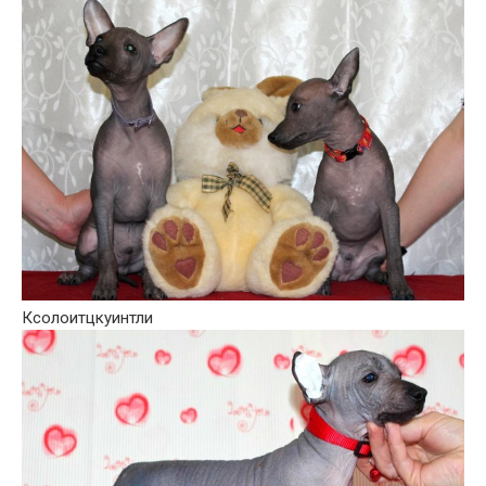
Ксолоитцкуинтли