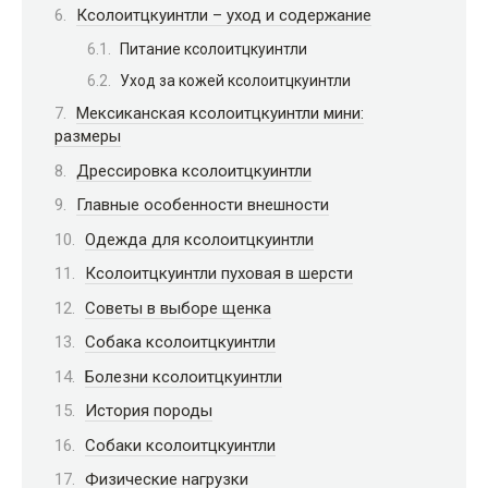
Ксолоитцкуинтли – уход и содержание
Питание ксолоитцкуинтли
Уход за кожей ксолоитцкуинтли
Мексиканская ксолоитцкуинтли мини:
размеры
Дрессировка ксолоитцкуинтли
Главные особенности внешности
Одежда для ксолоитцкуинтли
Ксолоитцкуинтли пуховая в шерсти
Советы в выборе щенка
Собака ксолоитцкуинтли
Болезни ксолоитцкуинтли
История породы
Собаки ксолоитцкуинтли
Физические нагрузки