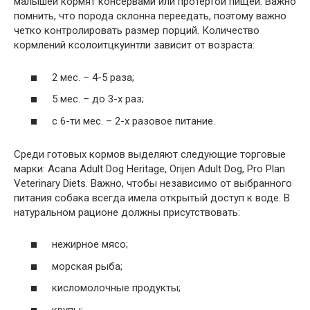
малышей кормят консервами или протертой пищей. Важно
помнить, что порода склонна переедать, поэтому важно
четко контролировать размер порций. Количество
кормлений ксолоитцкуинтли зависит от возраста:
2 мес. – 4-5 раза;
5 мес. – до 3-х раз;
с 6-ти мес. – 2-х разовое питание.
Среди готовых кормов выделяют следующие торговые
марки: Acana Adult Dog Heritage, Orijen Adult Dog, Pro Plan
Veterinary Diets. Важно, чтобы независимо от выбранного
питания собака всегда имела открытый доступ к воде. В
натуральном рационе должны присутствовать:
нежирное мясо;
морская рыба;
кисломолочные продукты;
крупы;