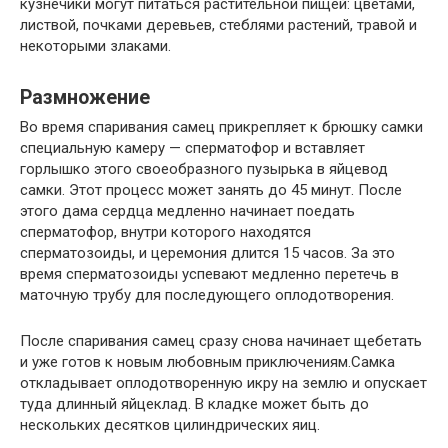
кузнечики могут питаться растительной пищей: цветами,
листвой, почками деревьев, стеблями растений, травой и
некоторыми злаками.
Размножение
Во время спаривания самец прикрепляет к брюшку самки
специальную камеру — сперматофор и вставляет
горлышко этого своеобразного пузырька в яйцевод
самки. Этот процесс может занять до 45 минут. После
этого дама сердца медленно начинает поедать
сперматофор, внутри которого находятся
сперматозоиды, и церемония длится 15 часов. За это
время сперматозоиды успевают медленно перетечь в
маточную трубу для последующего оплодотворения.
После спаривания самец сразу снова начинает щебетать
и уже готов к новым любовным приключениям.Самка
откладывает оплодотворенную икру на землю и опускает
туда длинный яйцеклад. В кладке может быть до
нескольких десятков цилиндрических яиц.