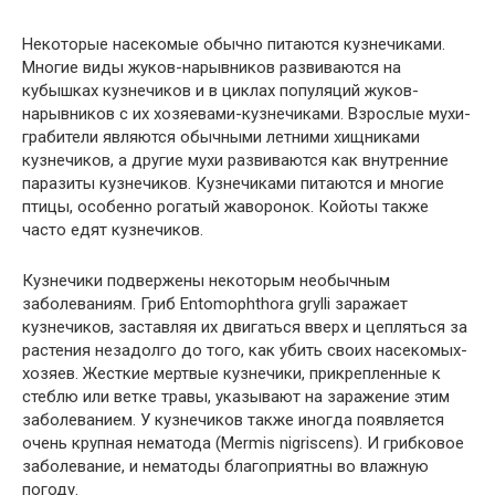
Некоторые насекомые обычно питаются кузнечиками.
Многие виды жуков-нарывников развиваются на
кубышках кузнечиков и в циклах популяций жуков-
нарывников с их хозяевами-кузнечиками. Взрослые мухи-
грабители являются обычными летними хищниками
кузнечиков, а другие мухи развиваются как внутренние
паразиты кузнечиков. Кузнечиками питаются и многие
птицы, особенно рогатый жаворонок. Койоты также
часто едят кузнечиков.
Кузнечики подвержены некоторым необычным
заболеваниям. Гриб Entomophthora grylli заражает
кузнечиков, заставляя их двигаться вверх и цепляться за
растения незадолго до того, как убить своих насекомых-
хозяев. Жесткие мертвые кузнечики, прикрепленные к
стеблю или ветке травы, указывают на заражение этим
заболеванием. У кузнечиков также иногда появляется
очень крупная нематода (Mermis nigriscens). И грибковое
заболевание, и нематоды благоприятны во влажную
погоду.