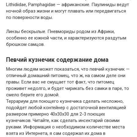
Lithidiidae, Pamphagidae — африканские. Паулиниды ведут
ночной образ жизни и могут плавать или передвигаться
по поверхности воды.
Линзы бескрылые. Пневмориды родом из Африки,
особенно ее южной части, и характеризуются раздутым
брюшком самцов.
Певчий кузнечик содержание дома
Многим людям может показаться, что певчий кузнечик —
отличный домашний питомец, что ж, на самом деле они
правы. Если вас не смущает тот факт, что питомец
проживет недолго, и будет чирикать без самки в паре, то
смело берите его домой.
Террариум для поющего кузнечика сделать несложно,
подойдет любой контейнер с достаточной вентиляцией
размером примерно 40х30х30 для 2-3 поющих
кузнечиков. Читайте, как сделать инсектарий своими
руками. Информация о необходимом количестве места
взята из Интернета, я сам содержал их дома в