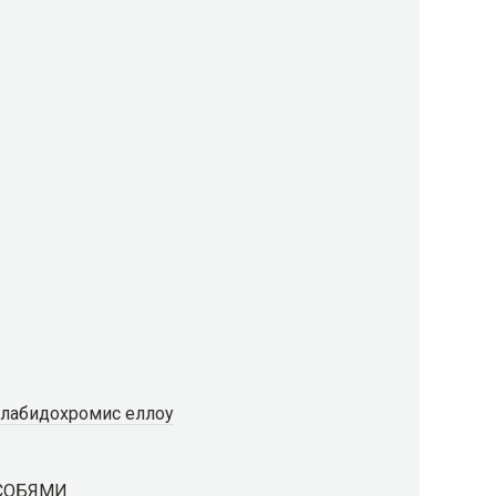
 лабидохромис еллоу
СОБЯМИ