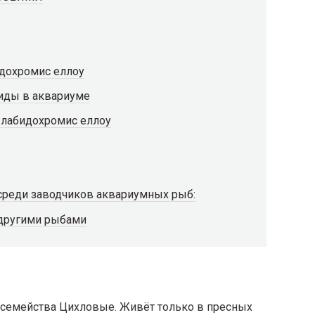
идохромис еллоу
иды в аквариуме
 лабидохромис еллоу
 среди заводчиков аквариумных рыб:
 другими рыбами
 семейства Цихловые. Живёт только в пресных