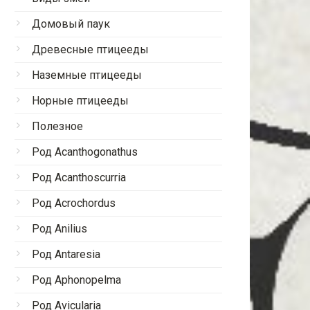
Домовый паук
Древесные птицееды
Наземные птицееды
Норные птицееды
Полезное
Род Acanthogonathus
Род Acanthoscurria
Род Acrochordus
Род Anilius
Род Antaresia
Род Aphonopelma
Род Avicularia