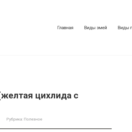
Главная
Виды змей
Виды 
(желтая цихлида с
Рубрика:
Полезное