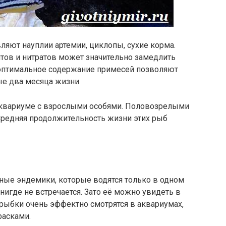
яют науплии артемии, циклопы, сухие корма.
тов и нитратов может значительно замедлить
 оптимальное содержание примесей позволяют
ые два месяца жизни.
квариуме с взрослыми особями. Половозрелыми
Средняя продолжительность жизни этих рыб
ые эндемики, которые водятся только в одном
нигде не встречается. Зато её можно увидеть в
 рыбки очень эффектно смотрятся в аквариумах,
расками.