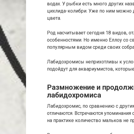
водах. У рыбки есть много других на
цихлида-колибри. Уже по ним можно д
цвета.
Род насчитывает сегодня 18 видов, о
особенностями. Но именно Еллоу со с
популярным видом среди своих собра
Лабидохромисы неприхотливы к услов
подойдут для аквариумистов, которы
Размножение и продолж
лабидохромиса
Лабидохромис, по сравнению с други
отличаются. Встречаются упоминания 
на практике количество мальков не п