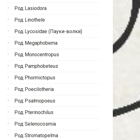
Род Lasiodora
Род Linothele
Род Lycosidae (Пауки-волки)
Род Megaphobema
Род Monocentropus
Род Pamphobeteus
Род Phormictopus
Род Poecilotheria
Род Psalmopoeus
Род Pterinochilus
Род Selenocosmia
Род Stromatopelma