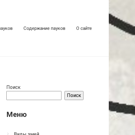
пауков
Содержание пауков
О сайте
Поиск
Поиск
Меню
Виды змей