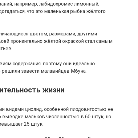
званий, например, лабидохромис лимонный,
огадаться, что это маленькая рыбка жёлтого
тличающиеся цветом, размерами, другими
воей пронзительно жёлтой окраской стал самым
тьев.
иям содержания, поэтому они идеально
е решили завести малавийцев Мбуна.
ительность жизни
ми видами цихлид, особенной плодовитостью не
о выводке мальков численностью в 60 штук, но
ревышает 25 штук.