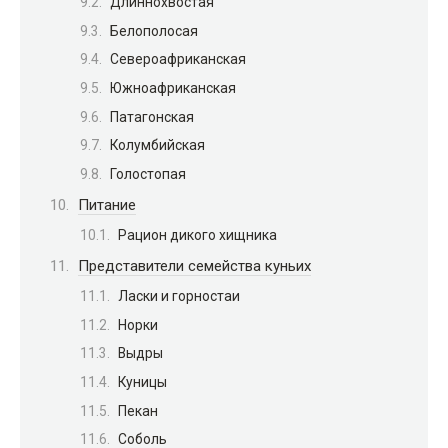
Длиннохвостая
Белополосая
Североафриканская
Южноафриканская
Патагонская
Колумбийская
Голостопая
Питание
Рацион дикого хищника
Представители семейства куньих
Ласки и горностаи
Норки
Выдры
Куницы
Пекан
Соболь