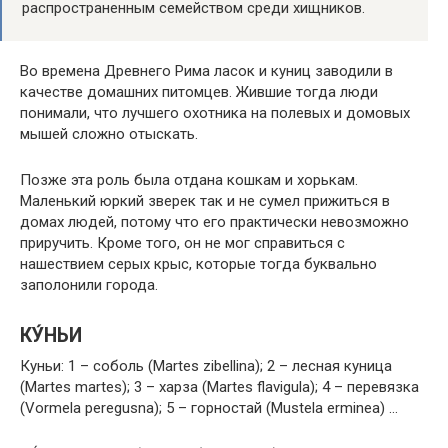
распространенным семейством среди хищников.
Во времена Древнего Рима ласок и куниц заводили в
качестве домашних питомцев. Жившие тогда люди
понимали, что лучшего охотника на полевых и домовых
мышей сложно отыскать.
Позже эта роль была отдана кошкам и хорькам.
Маленький юркий зверек так и не сумел прижиться в
домах людей, потому что его практически невозможно
приручить. Кроме того, он не мог справиться с
нашествием серых крыс, которые тогда буквально
заполонили города.
КУ́НЬИ
Куньи: 1 – соболь (Martes zibellina); 2 – лесная куница
(Martes martes); 3 – харза (Martes flavigula); 4 – перевязка
(Vormela peregusna); 5 – горностай (Mustela erminea) …