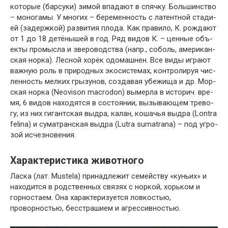
ко­то­рые (бар­су­ки) зи­мой впа­да­ют в спяч­ку. Боль­шин­ст­во
– мо­но­га­мы. У мно­гих – бе­ре­мен­ность с ла­тент­ной ста­ди­
ей (за­держ­кой) раз­ви­тия пло­да. Как пра­ви­ло, К. ро­ж­да­ют
от 1 до 18 де­тё­ны­шей в год. Ряд ви­дов К. – цен­ные объ­
ек­ты про­мыс­ла и зве­ро­вод­ст­ва (напр., со­боль, аме­ри­кан­
ская нор­ка). Лес­ной хо­рёк одо­маш­нен. Все ви­ды иг­ра­ют
важ­ную роль в при­род­ных эко­си­сте­мах, кон­тро­ли­руя чис­
лен­ность мел­ких гры­зу­нов, соз­да­вая убе­жи­ща и др. Мор­
ская нор­ка (Neovison macrodon) вы­мер­ла в ис­то­рич. вре­
мя, 6 ви­дов на­хо­дят­ся в со­стоя­нии, вы­зы­ваю­щем тре­во­
гу, из них ги­гант­ская вы­дра, ка­лан, ко­ша­чья вы­дра (Lontra
felina) и су­матранс­кая вы­дра (Lutra sumat­ra­na) – под уг­ро­
зой ис­чез­но­ве­ния.
Характеристика животного
Ласка (лат. Mustela) принадлежит семейству «куньих» и
находится в родственных связях с норкой, хорьком и
горностаем. Она характеризуется ловкостью,
проворностью, бесстрашием и агрессивностью.