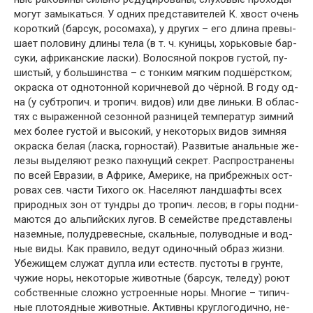
мо­гут за­мы­кать­ся. У од­них пред­ста­ви­те­лей К. хвост очень
ко­рот­кий (бар­сук, ро­со­ма­ха), у дру­гих – его дли­на пре­вы­
ша­ет по­ло­ви­ну дли­ны те­ла (в т. ч. ку­ни­цы, хорь­ко­вые бар­
су­ки, аф­ри­кан­ские лас­ки). Во­ло­ся­ной по­кров гус­той, пу­
ши­стый, у боль­шин­ст­ва – с тон­ким мяг­ким под­шёр­ст­ком;
ок­ра­ска от од­но­тон­ной ко­рич­не­вой до чёр­ной. В го­ду од­
на (у суб­тро­пич. и тро­пич. ви­дов) или две линь­ки. В об­лас­
тях с вы­ра­жен­ной се­зон­ной раз­ни­цей тем­пе­ра­тур зим­ний
мех бо­лее гус­той и вы­со­кий, у не­ко­то­рых ви­дов зим­няя
ок­ра­ска бе­лая (лас­ка, гор­но­стай). Раз­ви­тые аналь­ные же­
ле­зы вы­де­ля­ют рез­ко пах­ну­щий сек­рет. Рас­про­стра­не­ны
по всей Ев­ра­зии, в Аф­ри­ке, Аме­ри­ке, на при­бреж­ных ост­
ро­вах сев. час­ти Ти­хо­го ок. На­се­ля­ют ланд­шаф­ты всех
при­род­ных зон от тун­д­ры до тро­пич. ле­сов; в го­ры под­ни­
ма­ют­ся до аль­пий­ских лу­гов. В се­мей­ст­ве пред­став­ле­ны
на­зем­ные, по­лу­дре­вес­ные, скаль­ные, по­лу­вод­ные и вод­
ные ви­ды. Как пра­ви­ло, ве­дут оди­ноч­ный об­раз жиз­ни.
Убе­жи­щем слу­жат ду­п­ла или ес­теств. пус­то­ты в грун­те,
чу­жие но­ры, не­ко­то­рые жи­вот­ные (бар­сук, те­ле­ду) ро­ют
соб­ст­вен­ные слож­но уст­ро­ен­ные но­ры. Мно­гие – ти­пич­
ные пло­то­яд­ные жи­вот­ные. Ак­тив­ны круг­ло­го­дич­но, не­