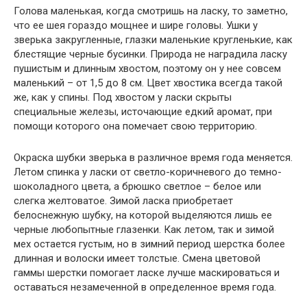
Голова маленькая, когда смотришь на ласку, то заметно,
что ее шея гораздо мощнее и шире головы. Ушки у
зверька закругленные, глазки маленькие кругленькие, как
блестящие черные бусинки. Природа не наградила ласку
пушистым и длинным хвостом, поэтому он у нее совсем
маленький – от 1,5 до 8 см. Цвет хвостика всегда такой
же, как у спины. Под хвостом у ласки скрыты
специальные железы, источающие едкий аромат, при
помощи которого она помечает свою территорию.
Окраска шубки зверька в различное время года меняется.
Летом спинка у ласки от светло-коричневого до темно-
шоколадного цвета, а брюшко светлое – белое или
слегка желтоватое. Зимой ласка приобретает
белоснежную шубку, на которой выделяются лишь ее
черные любопытные глазенки. Как летом, так и зимой
мех остается густым, но в зимний период шерстка более
длинная и волоски имеет толстые. Смена цветовой
гаммы шерстки помогает ласке лучше маскироваться и
оставаться незамеченной в определенное время года.