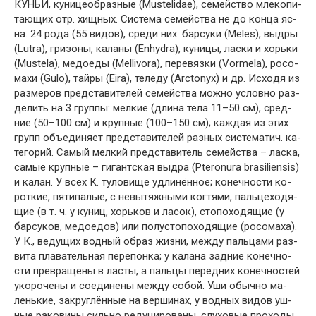
КУ́НЬИ, ку­ни­це­об­раз­ные (Mustelidae), се­мей­ст­во мле­ко­пи­
таю­щих отр. хищ­ных. Сис­те­ма се­мей­ст­ва не до кон­ца яс­
на. 24 ро­да (55 ви­дов), сре­ди них: бар­су­ки (Meles), вы­дры
(Lutra), гри­зо­ны, ка­ла­ны (En­hydra), ку­ни­цы, лас­ки и хорь­ки
(Mustela), ме­дое­ды (Mellivora), пе­ре­вяз­ки (Vormela), ро­со­
ма­хи (Gulo), тай­ры (Eira), те­ле­ду (Arctonyx) и др. Ис­хо­дя из
раз­ме­ров пред­ста­ви­те­лей се­мей­ст­ва мож­но ус­лов­но раз­
де­лить на 3 груп­пы: мел­кие (дли­на те­ла 11–50 см), сред­
ние (50–100 см) и круп­ные (100–150 см); ка­ж­дая из этих
групп объ­е­ди­ня­ет пред­ста­ви­те­лей раз­ных сис­те­ма­тич. ка­
те­го­рий. Са­мый мел­кий пред­ста­ви­тель се­мей­ст­ва – лас­ка,
са­мые круп­ные – ги­гант­ская вы­дра (Pteronura bra­siliensis)
и ка­лан. У всех К. ту­ло­ви­ще уд­ли­нён­ное; ко­неч­но­сти ко­
рот­кие, пя­ти­па­лые, с не­вы­тяж­ны­ми ког­тя­ми, паль­це­хо­дя­
щие (в т. ч. у ку­ниц, хорь­ков и ла­сок), сто­по­хо­дя­щие (у
бар­су­ков, ме­до­едов) или по­лу­сто­по­хо­дя­щие (ро­со­ма­ха).
У К., ве­ду­щих вод­ный об­раз жиз­ни, ме­ж­ду паль­ца­ми раз­
ви­та пла­ва­тель­ная пе­ре­пон­ка; у ка­ла­на зад­ние ко­неч­но­
сти пре­вра­ще­ны в лас­ты, а паль­цы пе­ред­них ко­неч­но­стей
уко­ро­че­ны и со­еди­не­ны ме­ж­ду со­бой. Уши обыч­но ма­
лень­кие, за­круг­лён­ные на вер­ши­нах, у вод­ных ви­дов уш­
ные ра­ко­ви­ны силь­но ре­ду­ци­ро­ва­ны, слу­хо­вые про­хо­ды