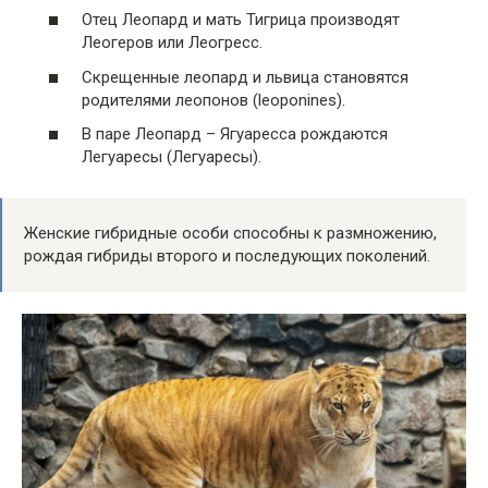
Отец Леопард и мать Тигрица производят
Леогеров или Леогресс.
Скрещенные леопард и львица становятся
родителями леопонов (leoponines).
В паре Леопард – Ягуаресса рождаются
Легуаресы (Легуаресы).
Женские гибридные особи способны к размножению,
рождая гибриды второго и последующих поколений.