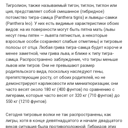
Тигролион, также называемый тигон, тиглон, тиглон или
ция, представляет собой смешанное (гибридное)
потомство тигра-самца (Panthera tigris) и львицы-самки
(Panthera leo). У них есть видимые характеристики обоих
видов: на их поверхности могут быть пятна мать (львы
несут гены пятен — львята пятнистые, а некоторые
взрослые особи сохраняют слабые отметины) и тигровые
полосы от отца. Любая грива тигра-самца будет короче и
менее заметной, чем грива льва, и ближе к типу тигра-
самца. Распространено заблуждение, что тигры меньше
львов или тигров. Они не превышают размер
родительского вида, поскольку наследуют гены,
препятствующие росту, от обоих родителей, но не
демонстрируют карликовости или миниатюризации; они
часто весят около 180 кг (400 фунтов) по сравнению с
лигерами, которые часто весят от 320 кг (710 фунтов) до
550 кг (1210 фунтов).
Сегодня тигровые волки не так распространены, как
лигры, хотя в конце девятнадцатого и начале двадцатого
веков ситуация была противоположной. Гибридов этих