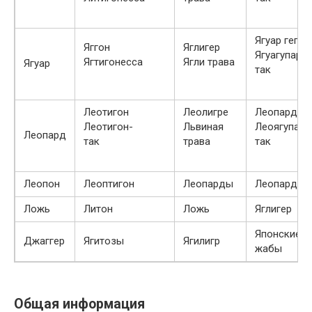
Ягуар гепа
Яггон
Яглигер
Ягуагупард
Ягтигонесса
Ягли трава
Ягуар
так
Леотигон
Леолигре
Леопард
Леотигон-
Львиная
Леоягупард
Леопард
так
трава
так
Леопон
Леоптигон
Леопарды
Леопард
Ложь
Литон
Ложь
Яглигер
Японские
Джаггер
Ягитозы
Ягилигр
жабы
Общая информация