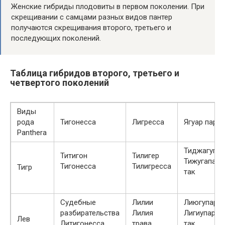
Женские гибриды плодовиты в первом поколении. При
скрещивании с самцами разных видов пантер
получаются скрещивания второго, третьего и
последующих поколений.
Таблица гибридов второго, третьего и
четвертого поколений
Виды
рода
Тигонесса
Лигресса
Ягуар пард
Panthera
Тиджагупа
Титигон
Тилигер
Тижугапард
Тигонесса
Тилигресса
Тигр
так
Судебные
Лилии
Лиюгупард
разбирательства
Лилия
Лигиупарде
Лев
Литигонесса
трава
так