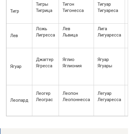
Тигры
Тигон
Тигуар
Ти
Тигрица
Тигонесса
Тигуареса
Тр
Тигр
Ложь
Лев
Лига
Ли
Лигресса
Львица
Лигуаресса
Бе
Лев
Яг
Джаггер
Яглио
Ягуар
ле
Ягресса
Яглиония
Ягуары
Яг
Ягуар
па
Ле
Леогер
Леопон
Легуар
Ле
Леограс
Леопоннесса
Легуаресса
Леопард
де