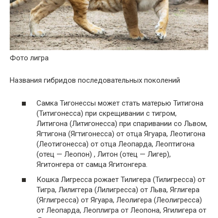
Фото лигра
Названия гибридов последовательных поколений
Самка Тигонессы может стать матерью Титигона
(Титигонесса) при скрещивании с тигром,
Литигона (Литигонесса) при спаривании со Львом,
Ягтигона (Ягтигонесса) от отца Ягуара, Леотигона
(Леотигонесса) от отца Леопарда, Леоптигона
(отец — Леопон) , Литон (отец — Лигер),
Ягитонгера от самца Ягитонгера.
Кошка Лигресса рожает Тилигера (Тилигресса) от
Тигра, Лилиггера (Лилигресса) от Льва, Яглигера
(Яглигресса) от Ягуара, Леолигера (Леолигресса)
от Леопарда, Леоплигра от Леопона, Ягилигера от