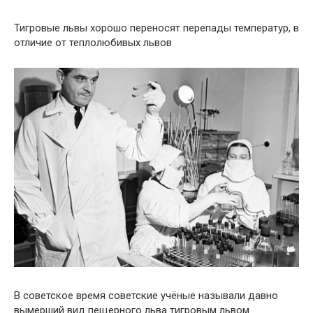
Тигровые львы хорошо переносят перепады температур, в
отличие от теплолюбивых львов
В советское время советские учёные называли давно
вымерший вид пещерного льва тигровым львом