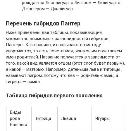
рождается Леоплигуар, с Лигером — Лилигуар, с
Джаггером — Джалигуар.
Перечень гибридов Пантер
Ниже приведены две таблицы, показывающие
множество возможных разновидностей гибридов
Пантеры. Как правило, их называют по методу
«портманто», то есть сочетанием, языковым сочетанием
имен родителей. Название получается в зависимости от
того, какой вид является отцом (этот слог будет первым),
а какой – матерью. Например, детеныша льва и тигрицы
называют лигром, потому что лев — родитель-самец, а
тигрица — самка.
Таблица гибридов первого поколения
Виды
Ле
рода
Тигрица
Львица
Ягуары
де
Panthera