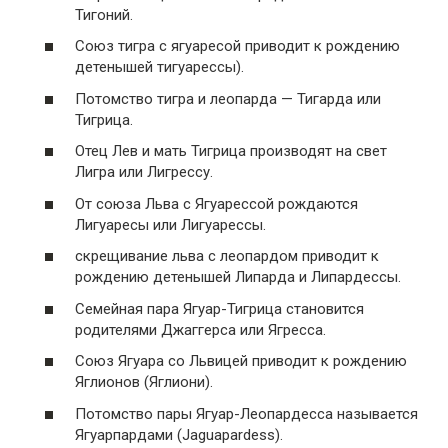
Тигоний.
Союз тигра с ягуаресой приводит к рождению
детенышей тигуарессы).
Потомство тигра и леопарда — Тигарда или
Тигрица.
Отец Лев и мать Тигрица производят на свет
Лигра или Лигрессу.
От союза Льва с Ягуарессой рождаются
Лигуаресы или Лигуарессы.
скрещивание льва с леопардом приводит к
рождению детенышей Липарда и Липардессы.
Семейная пара Ягуар-Тигрица становится
родителями Джаггерса или Ягресса.
Союз Ягуара со Львицей приводит к рождению
Яглионов (Яглиони).
Потомство пары Ягуар-Леопардесса называется
Ягуарпардами (Jaguapardess).