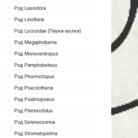
Род Lasiodora
Род Linothele
Род Lycosidae (Пауки-волки)
Род Megaphobema
Род Monocentropus
Род Pamphobeteus
Род Phormictopus
Род Poecilotheria
Род Psalmopoeus
Род Pterinochilus
Род Selenocosmia
Род Stromatopelma