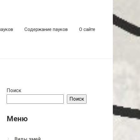
пауков
Содержание пауков
О сайте
Поиск
Поиск
Меню
Виды змей