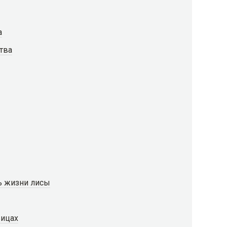
а
тва
ь жизни лисы
вицах