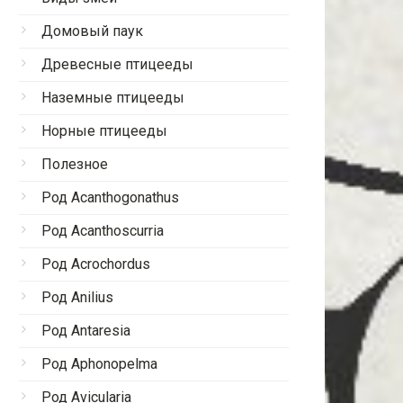
Домовый паук
Древесные птицееды
Наземные птицееды
Норные птицееды
Полезное
Род Acanthogonathus
Род Acanthoscurria
Род Acrochordus
Род Anilius
Род Antaresia
Род Aphonopelma
Род Avicularia