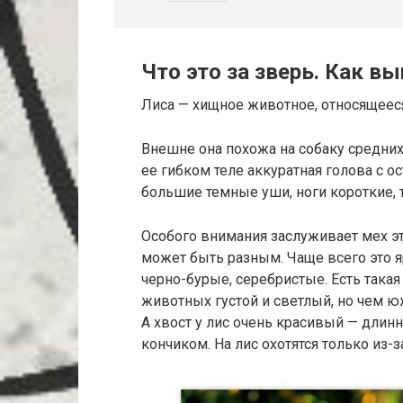
Что это за зверь. Как в
Лиса — хищное животное, относящеес
Внешне она похожа на собаку средних
ее гибком теле аккуратная голова с о
большие темные уши, ноги короткие, т
Особого внимания заслуживает мех эт
может быть разным. Чаще всего это я
черно-бурые, серебристые. Есть такая
животных густой и светлый, но чем южн
А хвост у лис очень красивый — длинн
кончиком. На лис охотятся только из-з