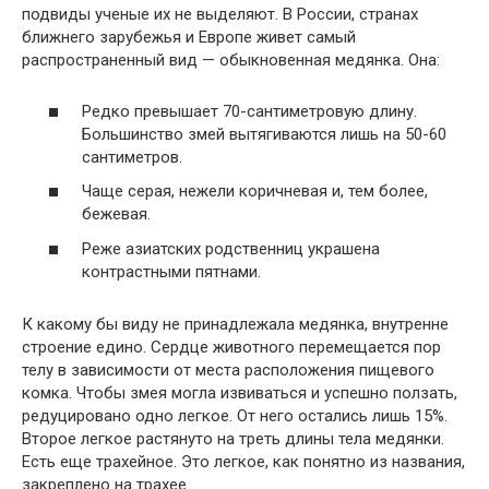
подвиды ученые их не выделяют. В России, странах
ближнего зарубежья и Европе живет самый
распространенный вид — обыкновенная медянка. Она:
Редко превышает 70-сантиметровую длину.
Большинство змей вытягиваются лишь на 50-60
сантиметров.
Чаще серая, нежели коричневая и, тем более,
бежевая.
Реже азиатских родственниц украшена
контрастными пятнами.
К какому бы виду не принадлежала медянка, внутренне
строение едино. Сердце животного перемещается пор
телу в зависимости от места расположения пищевого
комка. Чтобы змея могла извиваться и успешно ползать,
редуцировано одно легкое. От него остались лишь 15%.
Второе легкое растянуто на треть длины тела медянки.
Есть еще трахейное. Это легкое, как понятно из названия,
закреплено на трахее.