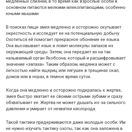
медленных слизней, в то время как взрослые особи в
основном питаются мелкими млекопитающими, особенно
юными мышами.
В поисках пищи змея медленно и осторожно окутывает
окрестность и исследует ее на потенциальную добычу.
Охотиться ей помогает прекрасное обоняние ее языка.
Она высовывает язык и ловит молекулы запахов из
окружающей среды. Затем, она передает их на так
называемый орган Якобсона, который и расшифровывает
значение «запаха». Таким образом, медянка может с
легкостью найти ящериц или лягушек в трещинах скал,
домов или в норах, в темное время суток.
Когда она медленно и осторожно подкралась к жертве,
змея быстро хватает ее своими острыми зубами и сразу
обхватывает ее. Жертва не может дышать из-за сильного
давления и умирает от нехватки кислорода.
Такой тактики придерживаются даже молодые особи. Им
не нужно изучать тактику охоты, так как она заложена в