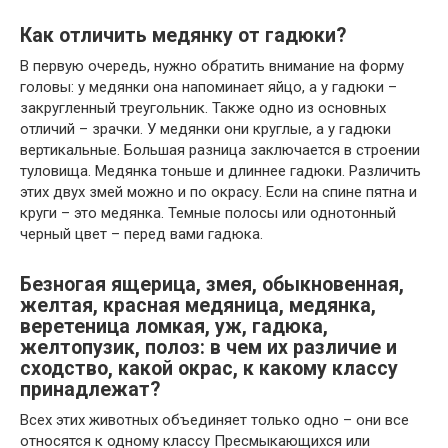
Как отличить медянку от гадюки?
В первую очередь, нужно обратить внимание на форму
головы: у медянки она напоминает яйцо, а у гадюки –
закругленный треугольник. Также одно из основных
отличий – зрачки. У медянки они круглые, а у гадюки
вертикальные. Большая разница заключается в строении
туловища. Медянка тоньше и длиннее гадюки. Различить
этих двух змей можно и по окрасу. Если на спине пятна и
круги – это медянка. Темные полосы или однотонный
черный цвет – перед вами гадюка.
Безногая ящерица, змея, обыкновенная,
желтая, красная медяница, медянка,
веретеница ломкая, уж, гадюка,
желтопузик, полоз: в чем их различие и
сходство, какой окрас, к какому классу
принадлежат?
Всех этих животных объединяет только одно – они все
относятся к одному классу Пресмыкающихся или