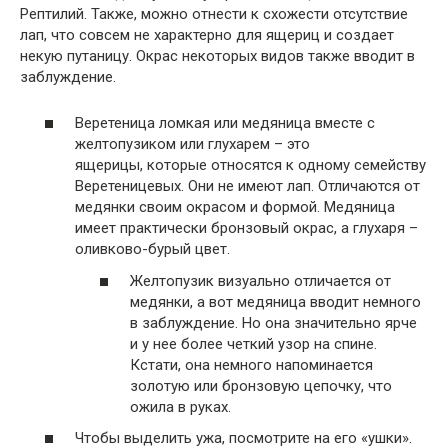
Рептилий. Также, можно отнести к схожести отсутствие
лап, что совсем не характерно для ящериц и создает
некую путаницу. Окрас некоторых видов также вводит в
заблуждение.
Веретеница ломкая или медяница вместе с
желтопузиком или глухарем – это
ящерицы, которые относятся к одному семейству
Веретеницевых. Они не имеют лап. Отличаются от
медянки своим окрасом и формой. Медяница
имеет практически бронзовый окрас, а глухаря –
оливково-бурый цвет.
Желтопузик визуально отличается от
медянки, а вот медяница вводит немного
в заблуждение. Но она значительно ярче
и у нее более четкий узор на спине.
Кстати, она немного напоминается
золотую или бронзовую цепочку, что
ожила в руках.
Чтобы выделить ужа, посмотрите на его «ушки».