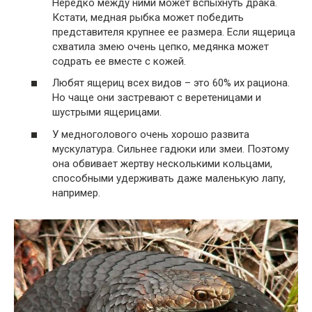
Нередко между ними может вспыхнуть драка.
Кстати, медная рыбка может победить
представителя крупнее ее размера. Если ящерица
схватила змею очень цепко, медянка может
содрать ее вместе с кожей.
Любят ящериц всех видов – это 60% их рациона.
Но чаще они застревают с веретеницами и
шустрыми ящерицами.
У медноголового очень хорошо развита
мускулатура. Сильнее гадюки или змеи. Поэтому
она обвивает жертву несколькими кольцами,
способными удерживать даже маленькую лапу,
например.