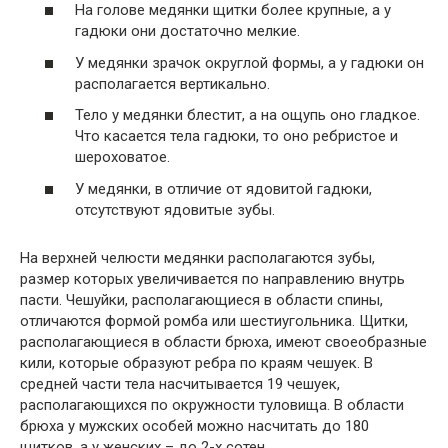
На голове медянки щитки более крупные, а у
гадюки они достаточно мелкие.
У медянки зрачок округлой формы, а у гадюки он
располагается вертикально.
Тело у медянки блестит, а на ощупь оно гладкое.
Что касается тела гадюки, то оно ребристое и
шероховатое.
У медянки, в отличие от ядовитой гадюки,
отсутствуют ядовитые зубы.
На верхней челюсти медянки располагаются зубы,
размер которых увеличивается по направлению внутрь
пасти. Чешуйки, располагающиеся в области спины,
отличаются формой ромба или шестиугольника. Щитки,
располагающиеся в области брюха, имеют своеобразные
кили, которые образуют ребра по краям чешуек. В
средней части тела насчитывается 19 чешуек,
располагающихся по окружности туловища. В области
брюха у мужских особей можно насчитать до 180
щитков, а у женских – до 2-х сотен.