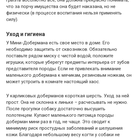
грызть абсолютно все, она должна прекрасно понимать,
что за порчу имущества она будет наказана, но не
физически (в процессе воспитания нельзя применять
силу).
Уход и гигиена
У Мини-Добермана есть свое место в доме. Его
необходимо защитить от сквозняков. Обязательно
поставьте рядом миску с чистой водой, положите
игрушки, которые уберегут предметы интерьера от зубов
представителя породы. Если не привлекать внимание
маленького добермана к мячикам, резиновым ножкам, он
может устроить в комнате настоящий хаос.
У карликовых доберманов короткая шерсть. Уход за ней
прост. Она не склонна к линьке – расчесывать не нужно.
После прогулки собаку достаточно высушить
полотенцем. Купают маленького питомца породы
доберман мини раз в год, не чаще. Это сводит к
минимуму риск простудных заболеваний и шелушения
кожи. Благодаря небольшому весу когти у собаки не