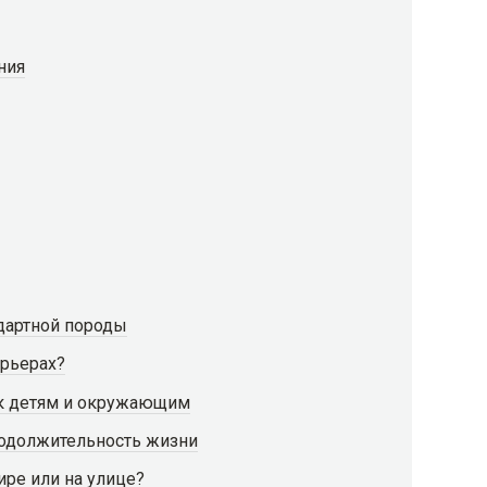
ния
ндартной породы
ерьерах?
 к детям и окружающим
родолжительность жизни
ире или на улице?