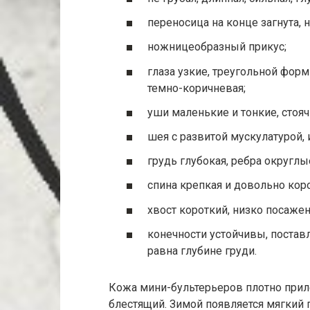
переносица на конце загнута, 
ножницеобразный прикус;
глаза узкие, треугольной фор
темно-коричневая;
уши маленькие и тонкие, стоя
шея с развитой мускулатурой, 
грудь глубокая, ребра округлы
спина крепкая и довольно коро
хвост короткий, низко посаже
конечности устойчивы, постав
равна глубине груди.
Кожа мини-бультерьеров плотно прилег
блестящий. Зимой появляется мягкий 