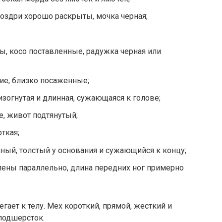
ноздри хорошо раскрыты, мочка черная;
мы, косо поставленные, радужка черная или
чие, близко посаженные;
изогнутая и длинная, сужающаяся к голове;
е, живот подтянутый;
ткая;
нный, толстый у основания и сужающийся к концу;
лены параллельно, длина передних ног примерно
ает к телу. Мех короткий, прямой, жесткий и
подшерсток.