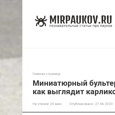
Перейти
к
контенту
Главная страница
Миниатюрный бультер
как выглядит карлик
На чтение:
25 мин
Опубликовано:
27.06.2023