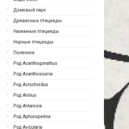
Домовый паук
Древесные птицееды
Наземные птицееды
Норные птицееды
Полезное
Род Acanthogonathus
Род Acanthoscurria
Род Acrochordus
Род Anilius
Род Antaresia
Род Aphonopelma
Род Avicularia