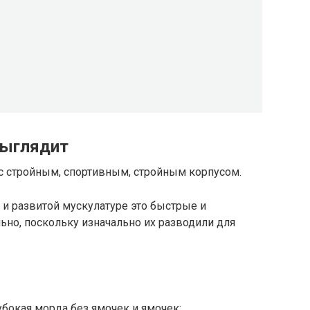
выглядит
 стройным, спортивным, стройным корпусом.
 и развитой мускулатуре это быстрые и
но, поскольку изначально их разводили для
лубокая морда без ямочек и ямочек;