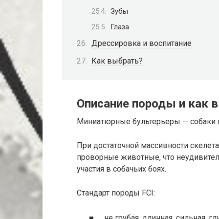
Зубы
Глаза
Дрессировка и воспитание
Как выбрать?
Описание породы и как 
Миниатюрные бультерьеры — собаки с
При достаточной массивности скелета
проворные животные, что неудивитель
участия в собачьих боях.
Стандарт породы FCI:
не грубая, длинная, сильная, г