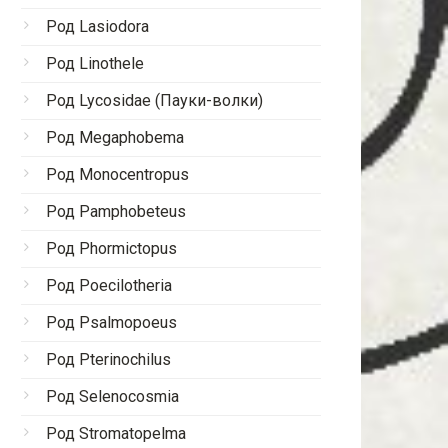
Род Lasiodora
Род Linothele
Род Lycosidae (Пауки-волки)
Род Megaphobema
Род Monocentropus
Род Pamphobeteus
Род Phormictopus
Род Poecilotheria
Род Psalmopoeus
Род Pterinochilus
Род Selenocosmia
Род Stromatopelma