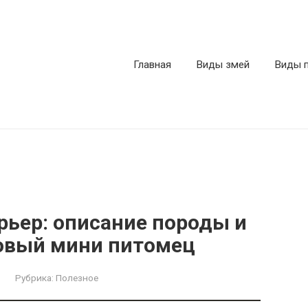
Главная
Виды змей
Виды 
ьер: описание породы и
овый мини питомец
Рубрика:
Полезное