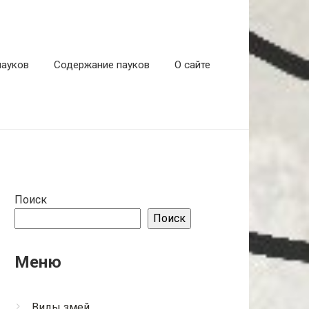
пауков
Содержание пауков
О сайте
Поиск
Поиск
Меню
Виды змей