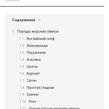
Полезное
Содержание
Породы морских свинок
Английский селф
Абиссинская
Перуанская
Альпака
Шелти
Коронет
Сатин
Простая гладкая
Скинни
Рекс
Другие породы морских свинок