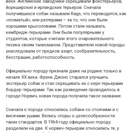
веке. Английские заводчики скрещивали фокстерьеров,
йоркширских и ирландских терьеров. Сначала
получившихся собак называли Rags, что переводится, как
«лохматый», или ратлерами – за то, что они были
хорошими крысоловами. Потом стали называть
кембридж-терьерами. Они были популярными у
студентов, которые считали этого очаровательного
песика своим талисманом. Представители новой породы
унаследовали от предков азарт, сообразительность,
бесстрашие, работоспособность.
Официально породу признали даже на родине только в
начале XX века. Френк Джонс старался улучшить
экстерьер собак и стал скрещивать их с керн терьерами
бордер-терьерами. Так как разведение проводилось в
городе Норвич, новая порода получила такое название.
Сначала к породе относились собаки со стоячими и с
висячими ушами. Велись споры о целесообразности
таких стандартов. В 1964 году официально породу
разделили на две. К норвич-терьерам относились те, у