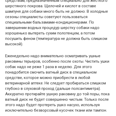
средствам, предназначенным специально для жесткого
шерстяного покрова. Щелочей и кислот в составе
шампуня для собаки много быть не должно. В холодные
сезоны специалисты советуют пользоваться
специальными бальзамами-кондиционерами. По
завершении водных процедур шерстку собаки надо
хорошенько вытереть сухим полотенцем, а потом
посушить феном (температура не должна быть слишком
высокой).
Еженедельно надо внимательно осматривать ушные
раковины терьеров, особенно после охоты. Чистить ушки
собак надо не реже 1 раза в неделю. Для этого
понадобится смочить ватный диск в специальном
средстве, которое можно приобрести в любой
ветеринарной аптеке. Не следует пробираться слишком
глубоко в слуховой проход (дальше полсантиметра).
Аккуратно протирайте ушную раковину до той поры, пока
ватный диск не будет совершенно чистым. Только после
этого надо будет протереть ушко насухо, используя
исключительно безворсовый кусочек ткани или тампон.