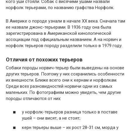
кого уши стояли. Собак с висячими ушами назвали
норфолк терьерами, по названию графства Норфолк.
В Америке о породе узнали в начале XX века. Сначала там
ее назвали джонс-терьерами. В 1936 году она была
зарегистрирована в Американской кинологической
ассоциации под официальным названием. А на норвич и
норфолк терьеров породу разделили только в 1979 году.
Отличия от похожих терьеров
Собаки породы норвич-терьер были выведены на основе
других терьеров. Поэтому у них сохранились особенности
их внешности. Ближе всего они к кернам и норфолкам.
Среди всех разновидностей норвичи одни из самых
маленьких. По фотографиям можно увидеть, чем другие
породы отличаются от них:
у норфолк-терьеров разница только в поставе
ушей – они висят, а не стоят;
керн терьеры выше – их рост 28-31 см, морда у