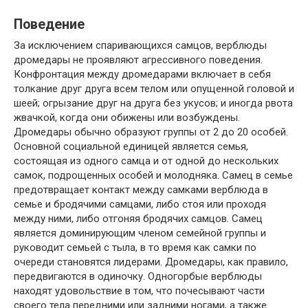
Поведение
За исключением спаривающихся самцов, верблюды
дромедары не проявляют агрессивного поведения.
Конфронтация между дромедарами включает в себя
толкание друг друга всем телом или опущенной головой и
шеей; огрызание друг на друга без укусов; и иногда рвота
жвачкой, когда они обижены или возбуждены.
Дромедары обычно образуют группы от 2 до 20 особей.
Основной социальной единицей является семья,
состоящая из одного самца и от одной до нескольких
самок, подрощенных особей и молодняка. Самец в семье
предотвращает контакт между самками верблюда в
семье и бродячими самцами, либо стоя или проходя
между ними, либо отгоняя бродячих самцов. Самец
является доминирующим членом семейной группы и
руководит семьей с тыла, в то время как самки по
очереди становятся лидерами. Дромедары, как правило,
передвигаются в одиночку. Одногорбые верблюды
находят удовольствие в том, что почесывают части
своего тела передними или задними ногами, а также