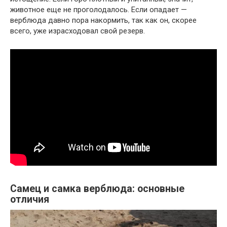
животное еще не проголодалось. Если опадает —
верблюда давно пора накормить, так как он, скорее
всего, уже израсходовал свой резерв.
Самец и самка верблюда: основные
отличия