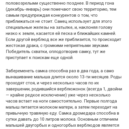
половозрелыми существенно позднее. В период гона
(декабрь-январь) они помечают свою территорию, тем
самым предупреждая конкурентов о том, что
приближаться не стоит. Самец использует для этого
специальные железы на затылке, и, наклоняя голову
низко к земле, касается ей песка и ближайших камней.
Если другой верблюд все же приблизится, то происходит
жестокая драка, с громкими неприятными звуками.
Победитель схватки, оплодотворив самку, тут же
приступает к поискам еще одной.
Забеременеть самка способна раз в два года, а само
вынашивание малыша длится около 13-ти месяцев. Роды
проходят стоя, и через несколько часов по их
завершении, родившийся верблюжонок (всегда 1, двойни
— крайне редкое исключение) уже через несколько
часов встает на ноги самостоятельно. Первые полгода
малыш питается молоком матери, а затем переходит на
привычную травяную еду. Самка дромедара способна в
сутки давать до 10 литров молока. Основным отличием
малышей двугорбых и одногорбых верблюдов является