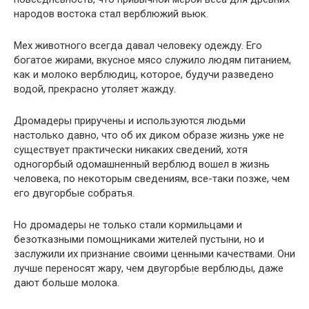
народов востока стал верблюжий вьюк.
Мех животного всегда давал человеку одежду. Его
богатое жирами, вкусное мясо служило людям питанием,
как и молоко верблюдиц, которое, будучи разведено
водой, прекрасно утоляет жажду.
Дромадеры приручены и используются людьми
настолько давно, что об их диком образе жизнь уже не
существует практически никаких сведений, хотя
одногорбый одомашненный верблюд вошел в жизнь
человека, по некоторым сведениям, все-таки позже, чем
его двугорбые собратья.
Но дромадеры не только стали кормильцами и
безотказными помощниками жителей пустыни, но и
заслужили их признание своими ценными качествами. Они
лучше переносят жару, чем двугорбые верблюды, даже
дают больше молока.