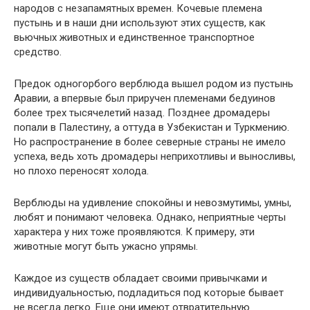
народов с незапамятных времен. Кочевые племена
пустынь и в наши дни используют этих существ, как
вьючных животных и единственное транспортное
средство.
Предок одногорбого верблюда вышел родом из пустынь
Аравии, а впервые был приручен племенами бедуинов
более трех тысячелетий назад. Позднее дромадеры
попали в Палестину, а оттуда в Узбекистан и Туркмению.
Но распространение в более северные страны не имело
успеха, ведь хоть дромадеры неприхотливы и выносливы,
но плохо переносят холода.
Верблюды на удивление спокойны и невозмутимы, умны,
любят и понимают человека. Однако, неприятные черты
характера у них тоже проявляются. К примеру, эти
животные могут быть ужасно упрямы.
Каждое из существ обладает своими привычками и
индивидуальностью, подладиться под которые бывает
не всегда легко. Еще они имеют отвратительную