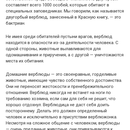
составляет всего 1000 особей, которые обитают в
специальных заповедниках. Мы говорили, как называется
двугорбый верблюд, занесенный в Красную книгу, — это
бактриан.
Не имея среди обитателей пустыни врагов, верблюд
находится в опасности из-за деятельности человека. С
одной стороны, животные вылавливаются для
одомашнивания и приручения, а с другой — уничтожаются
места их обитания.
Домашние верблюды — это своенравные, горделивые
животные, имеющие чувство собственного достоинства.
Они не переносят жестокости и пренебрежительного
отношения. Верблюд никогда не встанет на ноги по
требованию хозяина, если сам для себя не решит, что
хорошо отдохнул. Верблюдица не даст себя доить
постороннему. Делать это должен определенный
человек и исключительно в присутствии верблюжонка.
Несмотря на сложное общение с человеком, верблюды
— очень преданные животные, они привязываются к