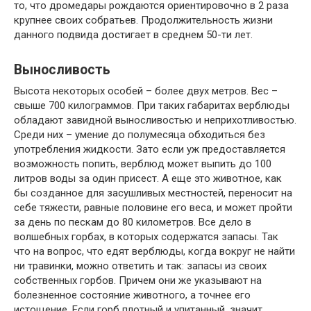
то, что дромедары рождаются ориентировочно в 2 раза
крупнее своих собратьев. Продолжительность жизни
данного подвида достигает в среднем 50-ти лет.
Выносливость
Высота некоторых особей – более двух метров. Вес –
свыше 700 килограммов. При таких габаритах верблюды
обладают завидной выносливостью и неприхотливостью.
Среди них – умение до полумесяца обходиться без
употребления жидкости. Зато если уж предоставляется
возможность попить, верблюд может выпить до 100
литров воды за один присест. А еще это животное, как
бы созданное для засушливых местностей, переносит на
себе тяжести, равные половине его веса, и может пройти
за день по пескам до 80 километров. Все дело в
волшебных горбах, в которых содержатся запасы. Так
что на вопрос, что едят верблюды, когда вокруг не найти
ни травинки, можно ответить и так: запасы из своих
собственных горбов. Причем они же указывают на
болезненное состояние животного, а точнее его
истощение. Если горб плотный и упитанный, значит,