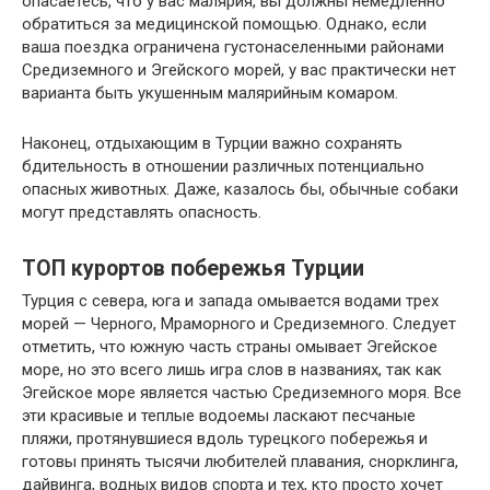
опасаетесь, что у вас малярия, вы должны немедленно
обратиться за медицинской помощью. Однако, если
ваша поездка ограничена густонаселенными районами
Средиземного и Эгейского морей, у вас практически нет
варианта быть укушенным малярийным комаром.
Наконец, отдыхающим в Турции важно сохранять
бдительность в отношении различных потенциально
опасных животных. Даже, казалось бы, обычные собаки
могут представлять опасность.
ТОП курортов побережья Турции
Турция с севера, юга и запада омывается водами трех
морей — Черного, Мраморного и Средиземного. Следует
отметить, что южную часть страны омывает Эгейское
море, но это всего лишь игра слов в названиях, так как
Эгейское море является частью Средиземного моря. Все
эти красивые и теплые водоемы ласкают песчаные
пляжи, протянувшиеся вдоль турецкого побережья и
готовы принять тысячи любителей плавания, снорклинга,
дайвинга, водных видов спорта и тех, кто просто хочет