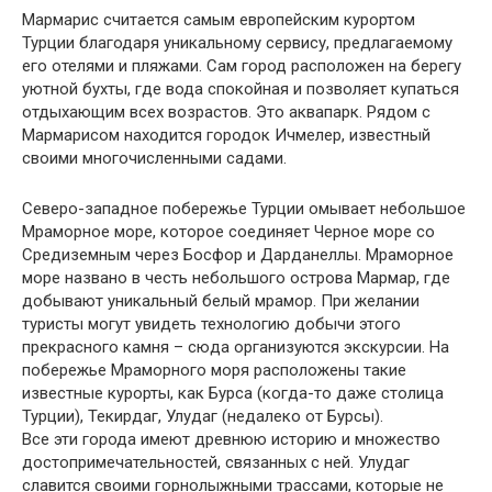
Мармарис считается самым европейским курортом
Турции благодаря уникальному сервису, предлагаемому
его отелями и пляжами. Сам город расположен на берегу
уютной бухты, где вода спокойная и позволяет купаться
отдыхающим всех возрастов. Это аквапарк. Рядом с
Мармарисом находится городок Ичмелер, известный
своими многочисленными садами.
Северо-западное побережье Турции омывает небольшое
Мраморное море, которое соединяет Черное море со
Средиземным через Босфор и Дарданеллы. Мраморное
море названо в честь небольшого острова Мармар, где
добывают уникальный белый мрамор. При желании
туристы могут увидеть технологию добычи этого
прекрасного камня – сюда организуются экскурсии. На
побережье Мраморного моря расположены такие
известные курорты, как Бурса (когда-то даже столица
Турции), Текирдаг, Улудаг (недалеко от Бурсы).
Все эти города имеют древнюю историю и множество
достопримечательностей, связанных с ней. Улудаг
славится своими горнолыжными трассами, которые не