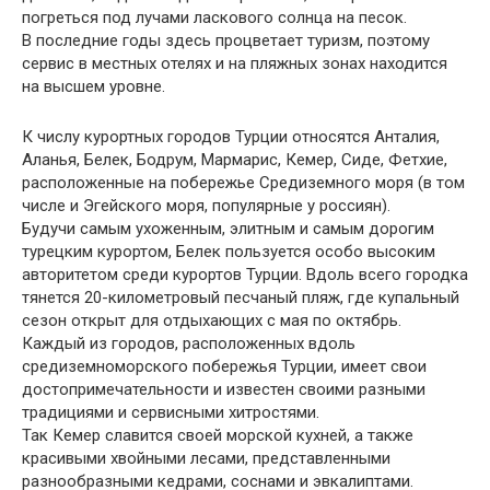
погреться под лучами ласкового солнца на песок.
В последние годы здесь процветает туризм, поэтому
сервис в местных отелях и на пляжных зонах находится
на высшем уровне.
К числу курортных городов Турции относятся Анталия,
Аланья, Белек, Бодрум, Мармарис, Кемер, Сиде, Фетхие,
расположенные на побережье Средиземного моря (в том
числе и Эгейского моря, популярные у россиян).
Будучи самым ухоженным, элитным и самым дорогим
турецким курортом, Белек пользуется особо высоким
авторитетом среди курортов Турции. Вдоль всего городка
тянется 20-километровый песчаный пляж, где купальный
сезон открыт для отдыхающих с мая по октябрь.
Каждый из городов, расположенных вдоль
средиземноморского побережья Турции, имеет свои
достопримечательности и известен своими разными
традициями и сервисными хитростями.
Так Кемер славится своей морской кухней, а также
красивыми хвойными лесами, представленными
разнообразными кедрами, соснами и эвкалиптами.