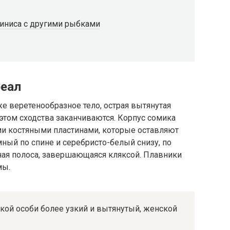
иниса с другими рыбками
реал
же веретенообразное тело, острая вытянутая
 этом сходства заканчиваются. Корпус сомика
ми костяными пластинами, которые оставляют
ный по спине и серебристо-белый снизу, по
рная полоса, завершающаяся кляксой. Плавники
мы.
ской особи более узкий и вытянутый, женской