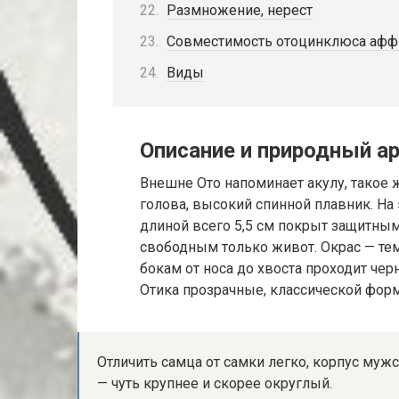
Размножение, нерест
Совместимость отоцинклюса афф
Виды
Описание и природный а
Внешне Ото напоминает акулу, такое 
голова, высокий спинной плавник. На
длиной всего 5,5 см покрыт защитны
свободным только живот. Окрас — тем
бокам от носа до хвоста проходит че
Отика прозрачные, классической фор
Отличить самца от самки легко, корпус муж
— чуть крупнее и скорее округлый.