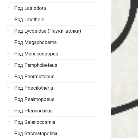
Род Lasiodora
Род Linothele
Род Lycosidae (Пауки-волки)
Род Megaphobema
Род Monocentropus
Род Pamphobeteus
Род Phormictopus
Род Poecilotheria
Род Psalmopoeus
Род Pterinochilus
Род Selenocosmia
Род Stromatopelma