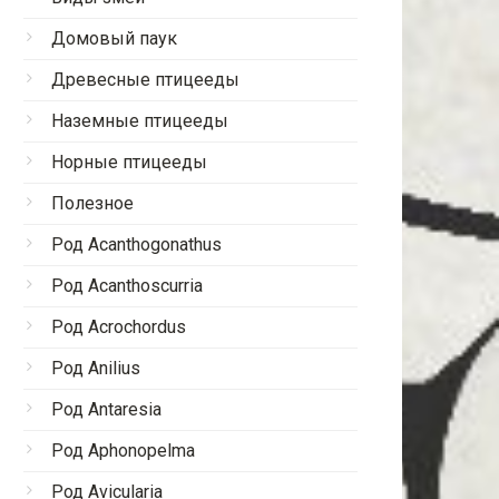
Домовый паук
Древесные птицееды
Наземные птицееды
Норные птицееды
Полезное
Род Acanthogonathus
Род Acanthoscurria
Род Acrochordus
Род Anilius
Род Antaresia
Род Aphonopelma
Род Avicularia