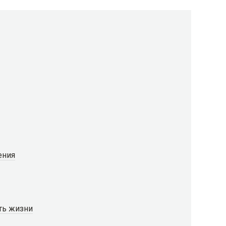
ения
ть жизни