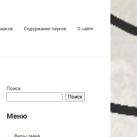
пауков
Содержание пауков
О сайте
Поиск
Поиск
Меню
Виды змей