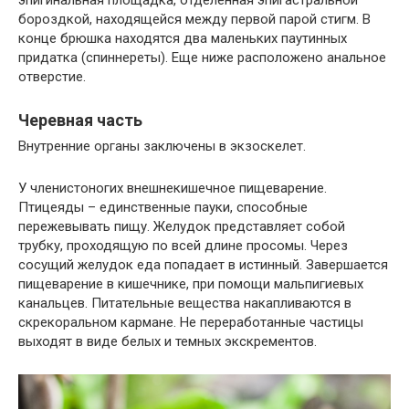
эпигинальная площадка, отделенная эпигастральной
бороздкой, находящейся между первой парой стигм. В
конце брюшка находятся два маленьких паутинных
придатка (спиннереты). Еще ниже расположено анальное
отверстие.
Черевная часть
Внутренние органы заключены в экзоскелет.
У членистоногих внешнекишечное пищеварение.
Птицеяды – единственные пауки, способные
пережевывать пищу. Желудок представляет собой
трубку, проходящую по всей длине просомы. Через
сосущий желудок еда попадает в истинный. Завершается
пищеварение в кишечнике, при помощи мальпигиевых
канальцев. Питательные вещества накапливаются в
скрекоральном кармане. Не переработанные частицы
выходят в виде белых и темных экскрементов.