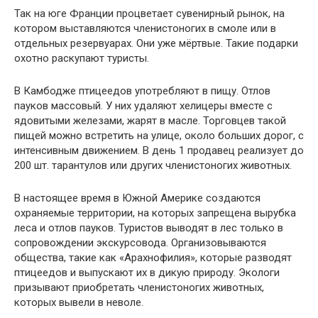
Так на юге Франции процветает сувенирный рынок, на
котором выставляются членистоногих в смоле или в
отдельных резервуарах. Они уже мёртвые. Такие подарки
охотно раскупают туристы.
В Камбодже птицеедов употребляют в пищу. Отлов
пауков массовый. У них удаляют хелицеры вместе с
ядовитыми железами, жарят в масле. Торговцев такой
пищей можно встретить на улице, около больших дорог, с
интенсивным движением. В день 1 продавец реализует до
200 шт. тарантулов или других членистоногих животных.
В настоящее время в Южной Америке создаются
охраняемые территории, на которых запрещена вырубка
леса и отлов пауков. Туристов выводят в лес только в
сопровождении экскурсовода. Организовываются
общества, такие как «Арахнофилия», которые разводят
птицеедов и выпускают их в дикую природу. Экологи
призывают приобретать членистоногих животных,
которых вывели в неволе.