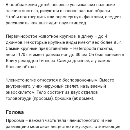
В воображении детей, впервые услышавших название
членистоногого, рисуются в голове разные образы.
Чтобы подтвердить или опровергнуть фантазии, следует
рассказать, как выглядит паук птицеед.
Первичноротое животное крупное, в длину – до 4
дюймов. Некоторые крупные виды имеют вес более 85 г.
Самый крупный представитель – Heteropoda maxima,
весит 170 г и имеет размах ног до 30 см. Он был занесен в
Книгу рекордов Гиннеса. Самцы длиннее, а у самок
больше обхват.
Членистоногие относятся к беспозвоночным. Вместо
внутреннего, у них наружный скелет, называемый
экзоскилетом. Тело состоит из двух отделов:
головогруди (просома), брюшка (абдомен).
Голова
Просома – важная часть тела членистоногого. В ней
размещено мозговое вещество и мускулы, отвечающие