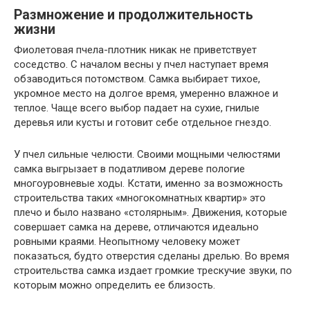
Размножение и продолжительность
жизни
Фиолетовая пчела-плотник никак не приветствует
соседство. С началом весны у пчел наступает время
обзаводиться потомством. Самка выбирает тихое,
укромное место на долгое время, умеренно влажное и
теплое. Чаще всего выбор падает на сухие, гнилые
деревья или кусты и готовит себе отдельное гнездо.
У пчел сильные челюсти. Своими мощными челюстями
самка выгрызает в податливом дереве пологие
многоуровневые ходы. Кстати, именно за возможность
строительства таких «многокомнатных квартир» это
плечо и было названо «столярным». Движения, которые
совершает самка на дереве, отличаются идеально
ровными краями. Неопытному человеку может
показаться, будто отверстия сделаны дрелью. Во время
строительства самка издает громкие трескучие звуки, по
которым можно определить ее близость.