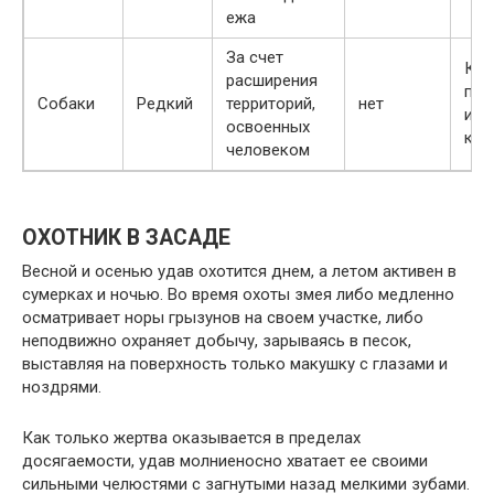
ежа
За счет
Коп
расширения
пес
Собаки
Редкий
территорий,
нет
изв
освоенных
кус
человеком
ОХОТНИК В ЗАСАДЕ
Весной и осенью удав охотится днем, а летом активен в
сумерках и ночью. Во время охоты змея либо медленно
осматривает норы грызунов на своем участке, либо
неподвижно охраняет добычу, зарываясь в песок,
выставляя на поверхность только макушку с глазами и
ноздрями.
Как только жертва оказывается в пределах
досягаемости, удав молниеносно хватает ее своими
сильными челюстями с загнутыми назад мелкими зубами.