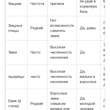
ли удав в
Ме
Хищник
Частота
причина
кормовую
за
базу
Нет
Пох
Хищные
возможности
Редкий
Да, дамы
в п
птицы
схватить
бл
змею
Зак
Высокая
в п
Змеи
Часто
численность
Да
кус
населения
душ
Зак
Высокая
Да,
в п
ящерицы
часто
численность
мальки и
кус
населения
взрослые
душ
Взрослые
змеи
Да,
Ежик (в
Пох
Редкий
слишком
молодой
степи)
пес
велики для
человек