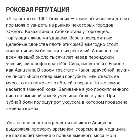
РОКОВАЯ РЕПУТАЦИЯ
«Лекарство от 1001 болезни» — такие объявления до сих
пор можно увидеть на рынках некоторых городов
Южного Казахстана и Узбекистана у торговцев,
торгующих живыми удавами. Вера в невероятные
целебные свойства плоти этих змей ежегодно стоит
жизни тысячам беззащитных рептилий. А виноват во
всем живший около тысячи лет назад персидский
ученый, философ и врач Ибн Сина, известный в Европе
как Авиценна. В своем трактате «Канон врачебной науки»
он писал: «Если отвар змеи пригубить.. или съесть ее
мясо, то это поможет от болей в нервах. То же самое
касается змеиной кожи. Заливание в ухо прокипяченного
вина со змеиной кожей уменьшит боль в ушах. При
зубной боли полощут рот уксусом, в котором проварена
змеиная кожа».
Увы, не все советы и рецепты великого Авиценны
выдержали проверку временем: современная медицина
не разделяет мнения о пользе змеиного мяса. Но и