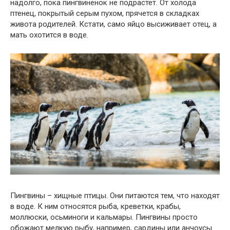
надолго, пока пингвиненок не подрастет. От холода
птенец, покрытый серым пухом, прячется в складках
живота родителей. Кстати, само яйцо высиживает отец, а
мать охотится в воде.
Пингвины – хищные птицы. Они питаются тем, что находят
в воде. К ним относятся рыба, креветки, крабы,
моллюски, осьминоги и кальмары. Пингвины просто
обожают мелкую рыбу, например, сардины или анчоусы.