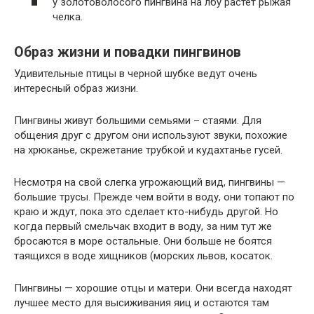
у золотоволосого пингвина на лбу растет рыжая
челка.
Образ жизни и повадки пингвинов
Удивительные птицы в черной шубке ведут очень
интересный образ жизни.
Пингвины живут большими семьями – стаями. Для
общения друг с другом они используют звуки, похожие
на хрюканье, скрежетание трубкой и кудахтанье гусей.
Несмотря на свой слегка угрожающий вид, пингвины —
большие трусы. Прежде чем войти в воду, они топают по
краю и ждут, пока это сделает кто-нибудь другой. Но
когда первый смельчак входит в воду, за ним тут же
бросаются в море остальные. Они больше не боятся
таящихся в воде хищников (морских львов, косаток.
Пингвины — хорошие отцы и матери. Они всегда находят
лучшее место для высиживания яиц и остаются там