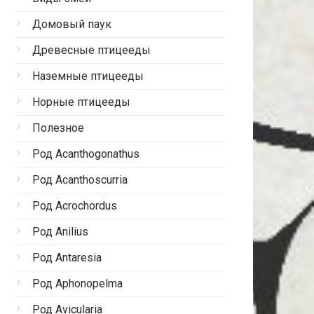
Домовый паук
Древесные птицееды
Наземные птицееды
Норные птицееды
Полезное
Род Acanthogonathus
Род Acanthoscurria
Род Acrochordus
Род Anilius
Род Antaresia
Род Aphonopelma
Род Avicularia