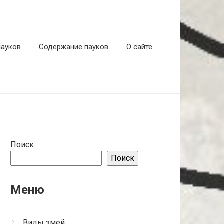
пауков
Содержание пауков
О сайте
Поиск
Поиск
Меню
Виды змей