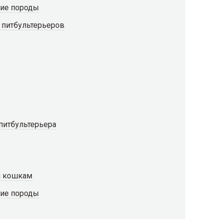
гие породы
 питбультерьеров
питбультерьера
и кошкам
гие породы