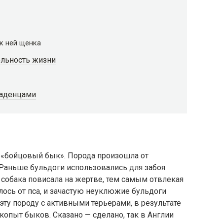
 к ней щенка
ельность жизни
ладенцами
т «бойцовый бык». Порода произошла от
 Раньше бульдоги использовались для забоя
 собака повисала на жертве, тем самым отвлекая
ось от пса, и зачастую неуклюжие бульдоги
 эту породу с активными терьерами, в результате
копыт быков. Сказано — сделано, так в Англии