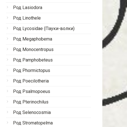
Род Lasiodora
Род Linothele
Род Lycosidae (Пауки-волки)
Род Megaphobema
Род Monocentropus
Род Pamphobeteus
Род Phormictopus
Род Poecilotheria
Род Psalmopoeus
Род Pterinochilus
Род Selenocosmia
Род Stromatopelma