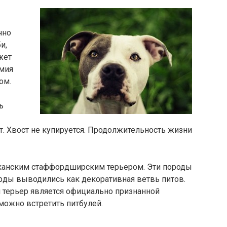
чно
и,
жет
омия
ом.
ь
т. Хвост не купируется. Продолжительность жизни
иканским стаффордширским терьером. Эти породы
рды выводились как декоративная ветвь питов.
терьер является официально признанной
 можно встретить питбулей.