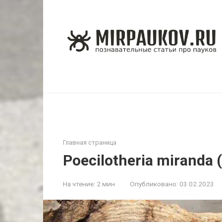
Перейти
к
контенту
Главная страница
Poecilotheria mirand
На чтение:
2 мин
Опубликовано:
03.02.2023