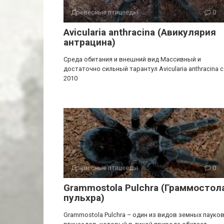
Древесные птицееды
0
Avicularia anthracina (Авикулярия
антрацина)
Среда обитания и внешний вид Массивный и
достаточно сильный тарантул Avicularia anthracina c
2010
Древесные птицееды
0
Grammostola Pulchra (Граммостол
пульхра)
Grammostola Pulchra – один из видов земных пауков