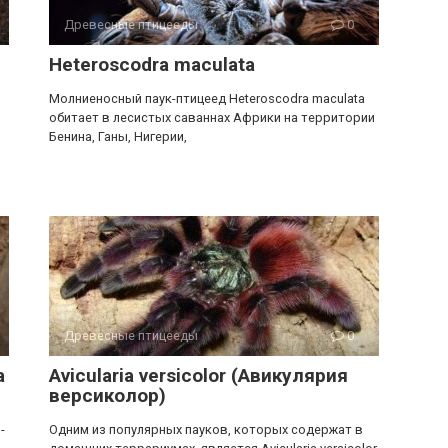
Древесные птицееды
0
Heteroscodra maculata
Молниеносный паук-птицеед Heteroscodra maculata
обитает в лесистых саваннах Африки на территории
Бенина, Ганы, Нигерии,
Древесные птицееды
0
а
Avicularia versicolor (Авикулярия
версиколор)
-
Одним из популярных пауков, которых содержат в