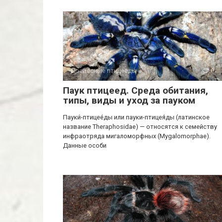
Древесные птицееды
0
Паук птицеед. Среда обитания,
типы, виды и уход за пауком
Пауки́-птицее́ды или пауки-птицея́ды (латинское
название Theraphosidae) — относятся к семейству
инфраотряда мигаломорфных (Mygalomorphae).
Данные особи