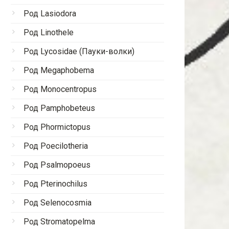
Род Lasiodora
Род Linothele
Род Lycosidae (Пауки-волки)
Род Megaphobema
Род Monocentropus
Род Pamphobeteus
Род Phormictopus
Род Poecilotheria
Род Psalmopoeus
Род Pterinochilus
Род Selenocosmia
Род Stromatopelma