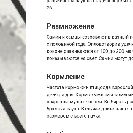
развивается паук на стадиях первых л
26.
Размножение
Самки и самцы созревают в разный пе
с половиной года. Оплодотворив удачн
коконе развиваются от 100 до 200 м
показываются на свет. Самки могут д
Кормление
Частота кормежки птицееда взрослой 
два-три дня. Кормовыми насекомыми 
опарыши, мучные черви. Выбирать ра
брюшка паука. В случае длительного г
размером с всего паука.