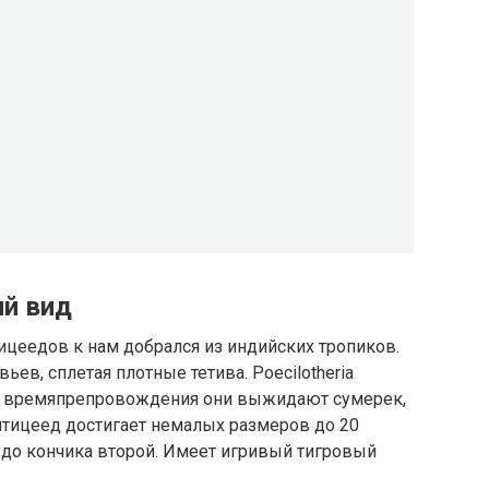
ий вид
ицеедов к нам добрался из индийских тропиков.
ьев, сплетая плотные тетива. Poecilotheria
го времяпрепровождения они выжидают сумерек,
птицеед достигает немалых размеров до 20
 до кончика второй. Имеет игривый тигровый