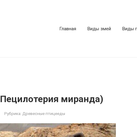
Главная
Виды змей
Виды 
a (Пецилотерия миранда)
Рубрика:
Древесные птицееды