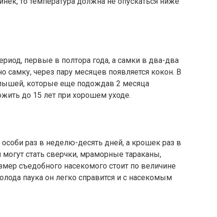
инек, то температура должна не опускаться ниже
риод, первые в полтора года, а самки в два-два
о самку, через пару месяцев появляется кокон. В
алышей, которые еще подождав 2 месяца
ожить до 15 лет при хорошем уходе.
особи раз в неделю-десять дней, а крошек раз в
могут стать сверчки, мраморные тараканы,
змер съедобного насекомого стоит по величине
олода паука он легко справится и с насекомым