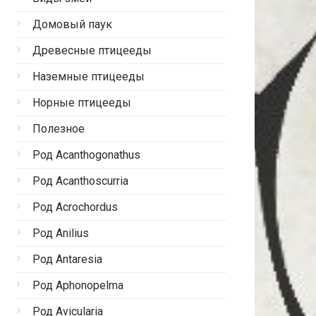
Домовый паук
Древесные птицееды
Наземные птицееды
Норные птицееды
Полезное
Род Acanthogonathus
Род Acanthoscurria
Род Acrochordus
Род Anilius
Род Antaresia
Род Aphonopelma
Род Avicularia