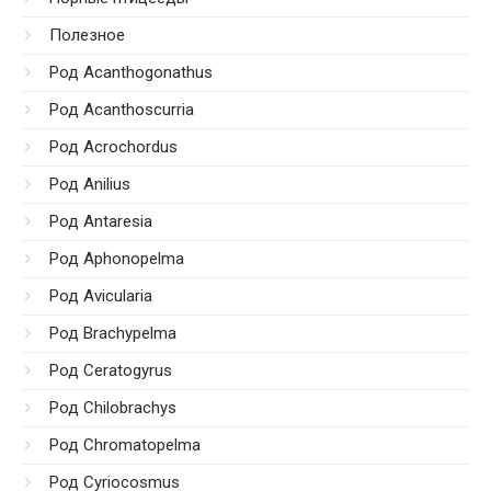
Полезное
Род Acanthogonathus
Род Acanthoscurria
Род Acrochordus
Род Anilius
Род Antaresia
Род Aphonopelma
Род Avicularia
Род Brachypelma
Род Ceratogyrus
Род Chilobrachys
Род Chromatopelma
Род Cyriocosmus