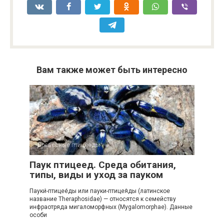
Вам также может быть интересно
Древесные птицееды
0
Паук птицеед. Среда обитания,
типы, виды и уход за пауком
Пауки́-птицее́ды или пауки-птицея́ды (латинское
название Theraphosidae) — относятся к семейству
инфраотряда мигаломорфных (Mygalomorphae). Данные
особи