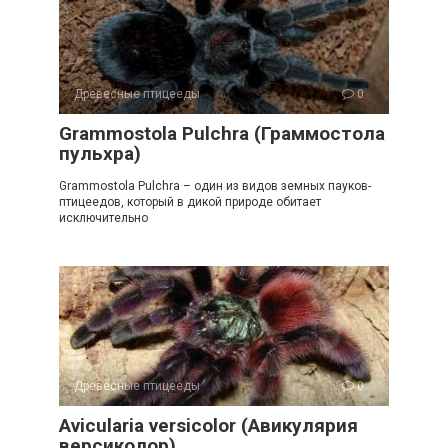
Древесные птицееды
0
Grammostola Pulchra (Граммостола
пульхра)
Grammostola Pulchra – один из видов земных пауков-
птицеедов, который в дикой природе обитает
исключительно
Древесные птицееды
0
Avicularia versicolor (Авикулярия
версиколор)