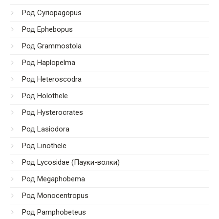
Род Cyriopagopus
Род Ephebopus
Род Grammostola
Род Haplopelma
Род Heteroscodra
Род Holothele
Род Hysterocrates
Род Lasiodora
Род Linothele
Род Lycosidae (Пауки-волки)
Род Megaphobema
Род Monocentropus
Род Pamphobeteus