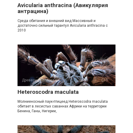
Avicularia anthracina (Авикулярия
антрацина)
Среда обитания и внешний вид Массивный и
достаточно сильный тарантул Avicularia anthracina c
2010
Древесные птицееды
0
Heteroscodra maculata
Молниеносный паук-птицеед Heteroscodra maculata
обитает в лесистых саваннах Африки на территории
Бенина, Ганы, Нигерии,