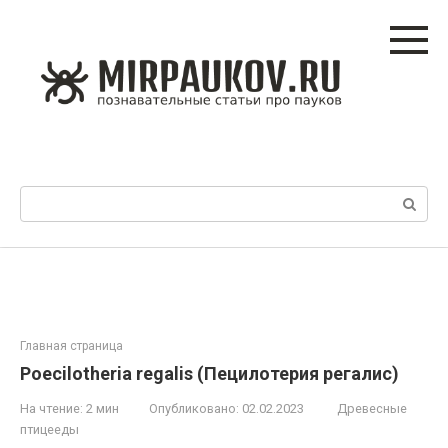
Перейти
к
контенту
Поиск:
Главная страница
Poecilotheria regalis (Пецилотерия регалис)
На чтение:
2 мин
Опубликовано:
02.02.2023
Древесные
птицееды