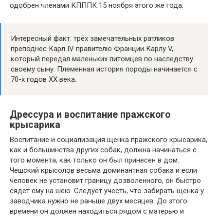
одобрен членами КПППК 15 ноября этого же года.
Интересный факт: трёх замечательных ратликов
преподнёс Карл IV правителю Франции Карлу V,
который передал маленьких питомцев по наследству
своему сыну. Племенная история породы начинается с
70-х годов XX века.
Дрессура и воспитание пражского
крысарика
Воспитание и социализация щенка пражского крысарика,
как и большинства других собак, должна начинаться с
того момента, как только он был принесен в дом.
Чешский крысолов весьма доминантная собака и если
человек не установит границу дозволенного, он быстро
сядет ему на шею. Следует учесть, что забирать щенка у
заводчика нужно не раньше двух месяцев. До этого
времени он должен находиться рядом с матерью и