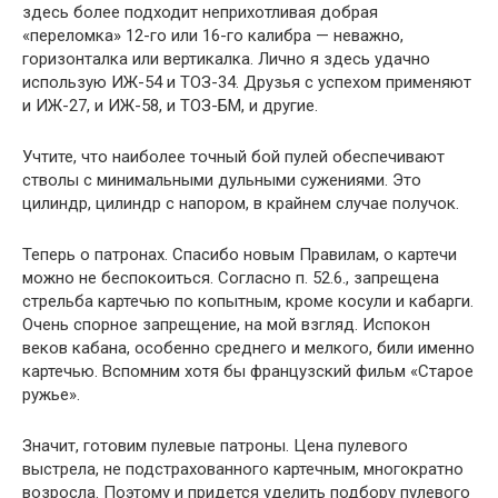
здесь более подходит неприхотливая добрая
«переломка» 12-го или 16-го калибра — неважно,
горизонталка или вертикалка. Лично я здесь удачно
использую ИЖ-54 и ТОЗ-34. Друзья с успехом применяют
и ИЖ-27, и ИЖ-58, и ТОЗ-БМ, и другие.
Учтите, что наиболее точный бой пулей обеспечивают
стволы с минимальными дульными сужениями. Это
цилиндр, цилиндр с напором, в крайнем случае получок.
Теперь о патронах. Спасибо новым Правилам, о картечи
можно не беспокоиться. Согласно п. 52.6., запрещена
стрельба картечью по копытным, кроме косули и кабарги.
Очень спорное запрещение, на мой взгляд. Испокон
веков кабана, особенно среднего и мелкого, били именно
картечью. Вспомним хотя бы французский фильм «Старое
ружье».
Значит, готовим пулевые патроны. Цена пулевого
выстрела, не подстрахованного картечным, многократно
возросла. Поэтому и придется уделить подбору пулевого