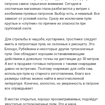
патрона самое серьезное внимание. Сегодня в
охотничьих магазинах глаза разбегаются у витрин с
изобилием пулевых патронов. Выбор есть, и немалый. Все
зависит от условий охоты. Сразу же исключаем пули
круглые и «спутник» по причине их опасности при
групповой охоте.
Для стрельбы в чащобе, кустарнике, тростнике следует
иметь в патронташе пули, не склонные к рикошету. Это
Блондо, Рубейкина и некоторые другие тупоконечные
пули. Они обладают хорошим останавливающим
действием и довольно точны на дистанции до 50 метров.
А вот в продаже готовых патронов с такими снарядами
давно не встречаю. Поэтому снаряжаю для себя сам,
используя пули ку старного изготовления, благо все
размеры сейчас можно найти в многочисленной
литературе. Конечно, хлопотно, но уверенность в патроне
все оправдывает.
В местах открытых, хорошо просматриваемых, подойдут
хвостатые остроконечные пули. Это и наша