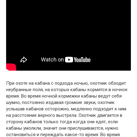
При охоте на кабана с подхода ночью, охотник обходит
неубранные поля, на которых кабаны кормятся в ночное
время. Во время ночной кормежки кабаны ведут себя
шумно, постоянно издавая громкие звуки, охотник
услышав кабанов осторожно, медленно подходит к ним
на расстояние верного выстрела. Охотник двигается в
сторону кабанов только тогда когда они едят, если
кабаны умолкли, значит они прислушиваются, нужно
остановиться и переждать какое-то время. Во время