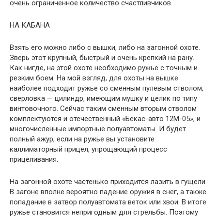
очень ограниченное количество счастливчиков.
НА КАБАНА
Взять его можно либо с вышки, либо на загонной охоте.
Зверь этот крупный, быстрый и очень крепкий на рану.
Как нигде, на этой охоте необходимо ружье с точным и
резким боем. На мой взгляд, для охоты на вышке
наиболее подходит ружье со сменным пулевым стволом,
сверловка — цилиндр, имеющим мушку и целик по типу
винтовочного. Сейчас таким сменным вторым стволом
комплектуются и отечественный «Бекас-авто 12М-05», и
многочисленные импортные полуавтоматы. И будет
полный ажур, если на ружье вы установите
каллиматорный прицел, упрощающий процесс
прицеливания.
На загонной охоте частенько приходится лазить в гущели.
В загоне вполне вероятно падение оружия в снег, а также
попадание в затвор полуавтомата веток или хвои. В итоге
ружье становится непригодным для стрельбы. Поэтому