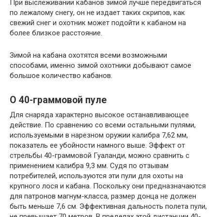
При выслеживании кабанов зимой лучше передвигаться
по лежалому снегу, он не издает таких скрипов, как
свежий снег и охотник может подойти к кабаном на
более близкое расстояние.
Зимой на кабана охотятся всеми возможными
способами, именно зимой охотники добывают самое
большое количество кабанов.
О 40-граммовой пуле
Для снаряда характерно высокое останавливающее
действие. По сравнению со всеми остальными пулями,
используемыми в нарезном оружии калибра 7,62 мм,
показатель ее убойности намного выше. Эффект от
стрельбы 40-граммовой Гуаланди, можно сравнить с
применением калибра 9,3 мм. Судя по отзывам
потребителей, используются эти пули для охоты на
крупного лося и кабана. Поскольку они предназначаются
для патронов магнум-класса, размер донца не должен
быть меньше 7,6 см. Эффективная дальность полета пули,
не превышает 70 метров. В пределах этой дистанции 40-