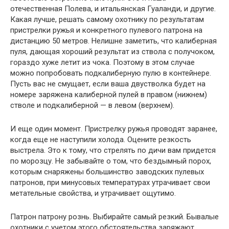
отечественная Полева, и итальянская Гуаланди, и другие.
Какая лучше, решать самому охотнику по результатам
пристрелки ружья и конкретного пулевого патрона на
дистанцию 50 метров. Нелишне заметить, что калиберная
пуля, дающая хороший результат из ствола с получоком,
гораздо хуже летит из чока. Поэтому в этом случае
можно попробовать подкалиберную пулю в контейнере.
Пусть вас не смущает, если ваша двустволка будет на
номере заряжена калиберной пулей в правом (нижнем)
стволе и подкалиберной — в левом (верхнем).
И еще один момент. Пристрелку ружья проводят заранее,
когда еще не наступили холода. Оцените резкость
выстрела. Это к тому, что стрелять по дичи вам придется
по морозцу. Не забывайте о том, что бездымный порох,
которым снаряжены большинство заводских пулевых
патронов, при минусовых температурах утрачивает свои
метательные свойства, и утрачивает ощутимо.
Патрон патрону рознь. Выбирайте самый резкий. Бывалые
охотники с учетом этого обстоятельства заряжают