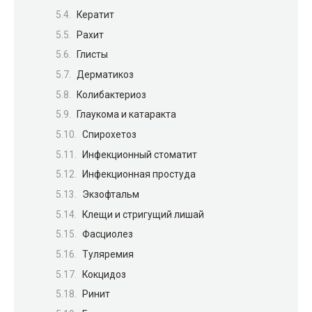
Кератит
Рахит
Глисты
Дерматикоз
Колибактериоз
Глаукома и катаракта
Спирохетоз
Инфекционный стоматит
Инфекционная простуда
Экзофтальм
Клещи и стригущий лишай
Фасциолез
Туляремия
Кокцидоз
Ринит