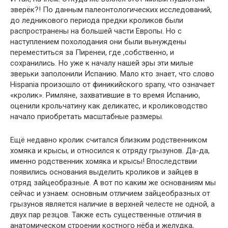
зверёк?! По данным палеонтологических исследований,
до ледникового периода предки кроликов были
распространены на большей части Европы. Но с
наступлением похолодания они были вынуждены
переместиться за Пиренеи, где ,собственно, и
сохранились. Но уже к началу нашей эры эти милые
зверьки заполонили Испанию. Мало кто знает, что слово
Hispania произошло от финикийского spany, что означает
«кролик». Римляне, захватившие в то время Испанию,
оценили крольчатину как деликатес, и кролиководство
начало приобретать масштабные размеры.
Ещё недавно кролик считался близким родственником
хомяка и крысы, и относился к отряду грызунов. Да-да,
именно родственник хомяка и крысы! Впоследствии
появились основания выделить кроликов и зайцев в
отряд зайцеобразные. А вот по каким же основаниям мы
сейчас и узнаем: основным отличием зайцеобразных от
грызунов является наличие в верхней челесте не одной, а
двух пар резцов. Также есть существенные отличия в
анатомическом строении костного нёба и желудка,