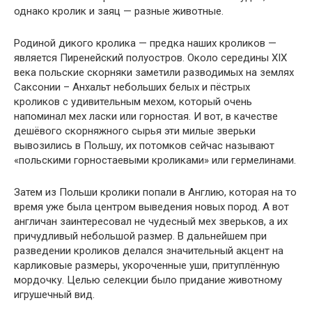
однако кролик и заяц — разные животные.
Родиной дикого кролика — предка наших кроликов —
является Пиренейский полуостров. Около середины XIX
века польские скорняки заметили разводимых на землях
Саксонии – Анхальт небольших белых и пёстрых
кроликов с удивительным мехом, который очень
напоминал мех ласки или горностая. И вот, в качестве
дешёвого скорняжного сырья эти милые зверьки
вывозились в Польшу, их потомков сейчас называют
«польскими горностаевыми кроликами» или гермелинами.
Затем из Польши кролики попали в Англию, которая на то
время уже была центром выведения новых пород. А вот
англичан заинтересовал не чудесный мех зверьков, а их
причудливый небольшой размер. В дальнейшем при
разведении кроликов делался значительный акцент на
карликовые размеры, укороченные уши, притуплённую
мордочку. Целью селекции было придание животному
игрушечный вид.