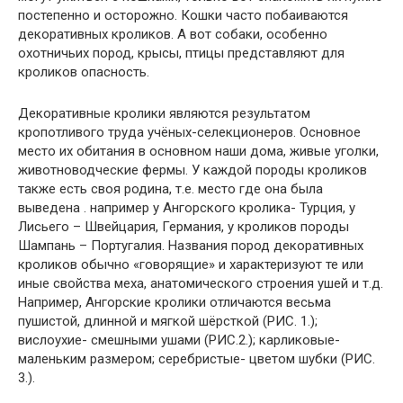
постепенно и осторожно. Кошки часто побаиваются
декоративных кроликов. А вот собаки, особенно
охотничьих пород, крысы, птицы представляют для
кроликов опасность.
Декоративные кролики являются результатом
кропотливого труда учёных-селекционеров. Основное
место их обитания в основном наши дома, живые уголки,
животноводческие фермы. У каждой породы кроликов
также есть своя родина, т.е. место где она была
выведена . например у Ангорского кролика- Турция, у
Лисьего – Швейцария, Германия, у кроликов породы
Шампань – Португалия. Названия пород декоративных
кроликов обычно «говорящие» и характеризуют те или
иные свойства меха, анатомического строения ушей и т.д.
Например, Ангорские кролики отличаются весьма
пушистой, длинной и мягкой шёрсткой (РИС. 1.);
вислоухие- смешными ушами (РИС.2.); карликовые-
маленьким размером; серебристые- цветом шубки (РИС.
3.).