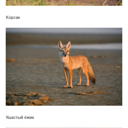
Корсак
Ушастый ёжик