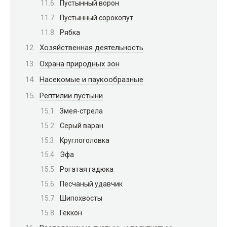
Пустынный ворон
Пустынный сорокопут
Рябка
Хозяйственная деятельность
Охрана природных зон
Насекомые и паукообразные
Рептилии пустыни
Змея-стрела
Серый варан
Круглоголовка
Эфа
Рогатая гадюка
Песчаный удавчик
Шипохвосты
Геккон