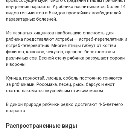
кровососущие мухи; Много страданий птицам причиняют
внутренние паразиты. У рябчика насчитывается более 14
видов гельминтов и 5 видов простейших возбудителей
паразитарных болезней.
Из пернатых хищников наибольшую опасность для
рябчика представляют ястребы — ястреб-перепелятник и
ястреб-тетеревятник. Многие птицы гибнут от когтей
филинов, канюков, чекуков, орланов-белохвостов и
различных сов. Весной стену рябчика разрушают сороки
и вороны.
Куница, горностай, лисица, соболь постоянно гоняются
за рябчиками. Росомаха, песец, рысь, барсук и енот
охотно лакомятся вкуснейшим птичьим мясом.
В дикой природе рябчики редко достигают 4-5-летнего
возраста.
Распространенные виды