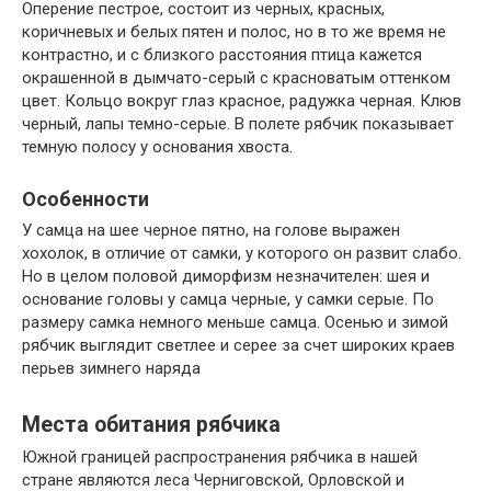
Оперение пестрое, состоит из черных, красных,
коричневых и белых пятен и полос, но в то же время не
контрастно, и с близкого расстояния птица кажется
окрашенной в дымчато-серый с красноватым оттенком
цвет. Кольцо вокруг глаз красное, радужка черная. Клюв
черный, лапы темно-серые. В полете рябчик показывает
темную полосу у основания хвоста.
Особенности
У самца на шее черное пятно, на голове выражен
хохолок, в отличие от самки, у которого он развит слабо.
Но в целом половой диморфизм незначителен: шея и
основание головы у самца черные, у самки серые. По
размеру самка немного меньше самца. Осенью и зимой
рябчик выглядит светлее и серее за счет широких краев
перьев зимнего наряда
Места обитания рябчика
Южной границей распространения рябчика в нашей
стране являются леса Черниговской, Орловской и