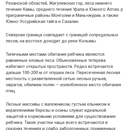
Рязанской областей, Жигулевских гор, леса нижнего
течения Камы, среднего течения Урала и Южного Алтая, р
приграничные районы Монголии и Маньчжурии, а также
Южно-Уссурийская тайга и Сахалин.
Северная граница совпадает с границей сопредельных
лесов, на востоке доходит до реки Колымы.
Типичными местами обитания рябчика являются
равнинные еловые леса. Обыкновенные тетерева
избегают открытых пространств. Редко встречается
дальше 100-200 м от опушки леса. Пересеченная лесная
местность с разветвленной сетью лесных ручьев,
оврагов, обилием полян — излюбленное место обитания
птиц.
Лесные массивы с валежником, густым ельником и
вкраплениями березы и осины служат идеальной
защитой и кормовыми условиями для существования
рябчика. Такие участки чаще всего встречаются в
средних течениях и слабо заболоченных, пониженных