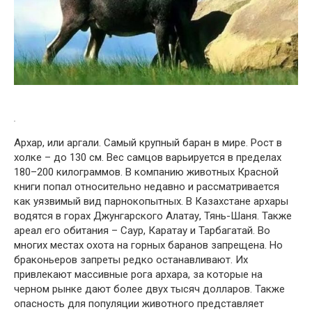
Архар, или аргали. Самый крупный баран в мире. Рост в
холке – до 130 см. Вес самцов варьируется в пределах
180–200 килограммов. В компанию животных Красной
книги попал относительно недавно и рассматривается
как уязвимый вид парнокопытных. В Казахстане архары
водятся в горах Джунгарского Алатау, Тянь-Шаня. Также
ареал его обитания – Саур, Каратау и Тарбагатай. Во
многих местах охота на горных баранов запрещена. Но
браконьеров запреты редко останавливают. Их
привлекают массивные рога архара, за которые на
черном рынке дают более двух тысяч долларов. Также
опасность для популяции животного представляет