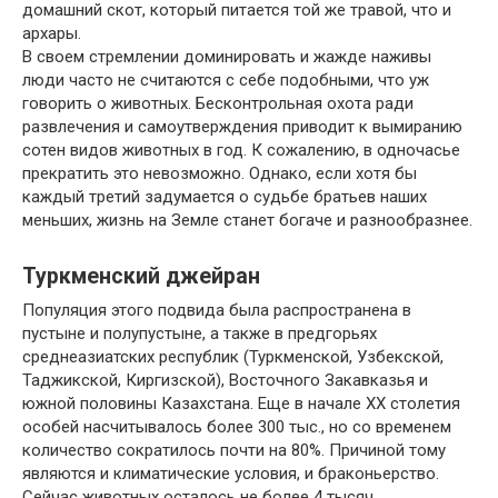
домашний скот, который питается той же травой, что и
архары.
В своем стремлении доминировать и жажде наживы
люди часто не считаются с себе подобными, что уж
говорить о животных. Бесконтрольная охота ради
развлечения и самоутверждения приводит к вымиранию
сотен видов животных в год. К сожалению, в одночасье
прекратить это невозможно. Однако, если хотя бы
каждый третий задумается о судьбе братьев наших
меньших, жизнь на Земле станет богаче и разнообразнее.
Туркменский джейран
Популяция этого подвида была распространена в
пустыне и полупустыне, а также в предгорьях
среднеазиатских республик (Туркменской, Узбекской,
Таджикской, Киргизской), Восточного Закавказья и
южной половины Казахстана. Еще в начале XX столетия
особей насчитывалось более 300 тыс., но со временем
количество сократилось почти на 80%. Причиной тому
являются и климатические условия, и браконьерство.
Сейчас животных осталось не более 4 тысяч.