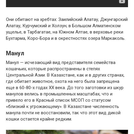
Они обитают на хребтах: Заилийский Алатау, Джунгарский
Алатау, Курчумский и Холзун; в Большом Алматинском
ущелье, в Тарбагатае, на Южном Алтае, в верховье реки
Бухтарма, Коро-Бора и в окрестностях озера Маркаколь.
Манул
Манул — исчезающий вид представителя семейства
кошачьих, которые распространены в степях
Центральной Азии. В Казахстане, как и в других странах,
где обитает животное, охота на него была запрещена
еще в 60-80-х годах XX века. До того заготовки из шкур
манулов велись в промышленных масштабах, что и
привело его в Красный список МСОП со статусом
«близкий к угрожающему». В Казахстане численность
манула почти не восстановили, так что этот вид дикой
кошки остается крайне редким.