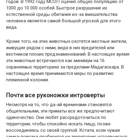
годов. В 1992 году МСОП оценил общую популяцию от
1000 до 10 000 особей. Быстрое разрушение их
естественной среды обитания из-за вмешательства
человека является самой большой угрозой для этого
вида.
Кроме того, на этих животных охотятся местные жители,
живущие рядом с ними, видя в них вредителей или
вестников плохих предзнаменований. В настоящее время
эти животные встречаются как минимум на 16
охраняемых территориях за пределами Мадагаскара. В
настоящее время принимаются меры по развитию
племенной колонии.
Почти все руконожки интроверты
Несмотря на то, что да-ай временами становятся
общительными, эти приматы все же предпочитают
одиночество. Они любят рассредоточиться по
территории, чтобы спокойно искать пищу, позже
воссоединяясь со своей группой. Кстати, если чужая
самка-повязка проберется на территорию устоявшегося