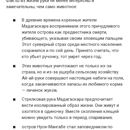
Факты из жизни руки не менее интересны и
замечательны, чем само животное:
В древние времена коренные жители
Мадагаскара воспринимали этого причудливого
жителя острова как предвестника смерти,
убивающего, указывая своим зловещим пальцем.
Этот суеверный страх среди местного населения
сохранился и по сей день. Принято считать, что
кто убьет ручонку, тот умрет через год;
Этих животных уничтожают не только из-за
страха, но и из-за ущерба сельскому хозяйству.
Ай-ай-руки совершают настоящие набеги на поля,
когда заканчиваются запасы их любимого корма
— личинок жуков;
Стрелковая рука Мадагаскара предпочитает
вести изолированный образ жизни. Они живут и
охотятся в одиночку. Вместе скопления клещей
можно увидеть только в период спаривания;
остров Нуси-Мангабе стал заповедником по