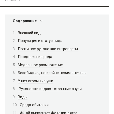
Полезное
Содержание
Внешний вид
Популяция и статус вида
Почти все руконожки интроверты
Продолжение рода
Медленное размножение
Безобидная, но крайне несимпатичная
У них огромные уши
Руконожки издают странные звуки
Виды
Среда обитания
Ай-ай выполняет функции дятла