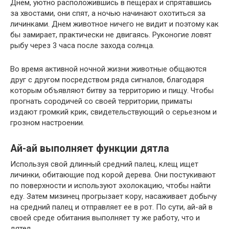
Днем, уютно расположившись в пещерах и спрятавшись
за хвостами, они спят, а ночью начинают охотиться за
личинками. Днем животное ничего не видит и поэтому как
бы замирает, практически не двигаясь. Руконогие ловят
рыбу через 3 часа после захода солнца.
Во время активной ночной жизни животные общаются
друг с другом посредством ряда сигналов, благодаря
которым объявляют битву за территорию и пищу. Чтобы
прогнать сородичей со своей территории, приматы
издают громкий крик, свидетельствующий о серьезном и
грозном настроении.
Ай-ай выполняет функции дятла
Используя свой длинный средний палец, клещ ищет
личинки, обитающие под корой дерева. Они постукивают
по поверхности и используют эхолокацию, чтобы найти
еду. Затем мизинец прогрызает кору, насаживает добычу
на средний палец и отправляет ее в рот. По сути, ай-ай в
своей среде обитания выполняет ту же работу, что и
дятел.