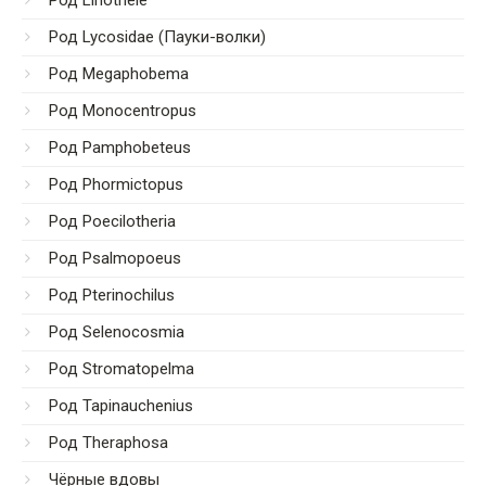
Род Lycosidae (Пауки-волки)
Род Megaphobema
Род Monocentropus
Род Pamphobeteus
Род Phormictopus
Род Poecilotheria
Род Psalmopoeus
Род Pterinochilus
Род Selenocosmia
Род Stromatopelma
Род Tapinauchenius
Род Theraphosa
Чёрные вдовы