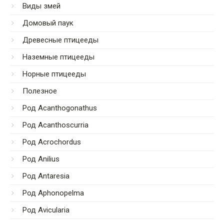
Виды змей
Домовый паук
Древесные птицееды
Наземные птицееды
Норные птицееды
Полезное
Род Acanthogonathus
Род Acanthoscurria
Род Acrochordus
Род Anilius
Род Antaresia
Род Aphonopelma
Род Avicularia