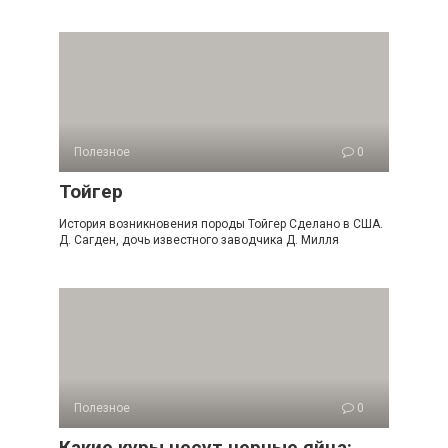
Полезное
0
Тойгер
История возникновения породы Тойгер Сделано в США.
Д. Сагден, дочь известного заводчика Д. Милля
Полезное
0
Какие куры несут черные яйца: