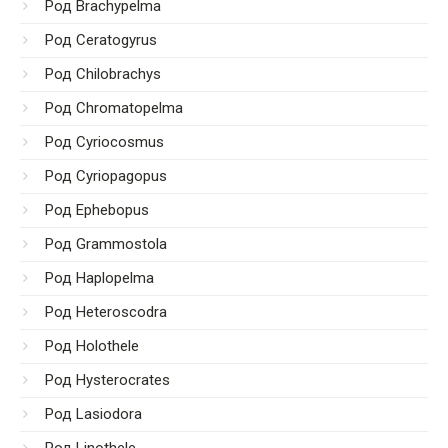
Род Brachypelma
Род Ceratogyrus
Род Chilobrachys
Род Chromatopelma
Род Cyriocosmus
Род Cyriopagopus
Род Ephebopus
Род Grammostola
Род Haplopelma
Род Heteroscodra
Род Holothele
Род Hysterocrates
Род Lasiodora
Род Linothele