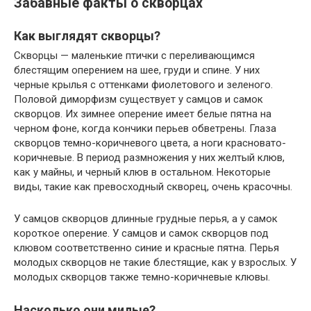
Забавные факты о скворцах
Как выглядят скворцы?
Скворцы — маленькие птички с переливающимся
блестящим оперением на шее, груди и спине. У них
черные крылья с оттенками фиолетового и зеленого.
Половой диморфизм существует у самцов и самок
скворцов. Их зимнее оперение имеет белые пятна на
черном фоне, когда кончики перьев обветрены. Глаза
скворцов темно-коричневого цвета, а ноги красновато-
коричневые. В период размножения у них желтый клюв,
как у майны, и черный клюв в остальном. Некоторые
виды, такие как превосходный скворец, очень красочны.
У самцов скворцов длинные грудные перья, а у самок
короткое оперение. У самцов и самок скворцов под
клювом соответственно синие и красные пятна. Перья
молодых скворцов не такие блестящие, как у взрослых. У
молодых скворцов также темно-коричневые клювы.
Насколько они милые?