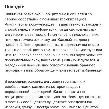
Повадки
Чилийская белка очень общительна и общается со
своими собратьями с помощью громких звуков.
Акустическая коммуникация — единственно возможный
способ передачи информации, тогда как «репертуар»
дегу насчитывает около 15 сигналов: от нежного пения
птиц до громких ярких звуков. Каждый владелец
чилийской белки должен знать, что хриплым шипением
животное сообщает о том, что плохо себя чувствует или
чем-то неловко взволновано, но если вы вдруг услышите
пронзительный писк, ваш питомец сильно испугается. А
мелодичный нежный звук говорит о начале брачного
периода, и таким образом дегу приветствует избранницу.
В природных условиях дегу живут группами или
сообществами, каждое из которых владеет
определенной территорией. Животные активно
защищают свою землю от чужаков. Несмотря на то, что
в местных сообществах существует определенная
иерархия, грызуны всегда роют норы вместе. При этом