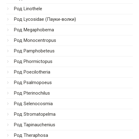
Род Linothele
Род Lycosidae (Пауки-волки)
Род Megaphobema
Род Monocentropus
Род Pamphobeteus
Род Phormictopus
Род Poecilotheria
Род Psalmopoeus
Род Pterinochilus
Род Selenocosmia
Род Stromatopelma
Род Tapinauchenius
Род Theraphosa