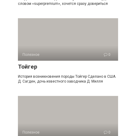
словом «superpremium», хочется сразу довериться
Полезное
0
Тойгер
История возникновения породы Тойгер Сделано в США.
Д. Сагден, дочь известного заводчика Д. Милля
Полезное
0