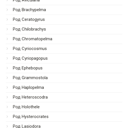
Род Brachypelma
Род Ceratogyrus
Род Chilobrachys
Род Chromatopelma
Род Cyriocosmus
Род Cyriopagopus
Род Ephebopus
Род Grammostola
Род Haplopelma
Род Heteroscodra
Род Holothele
Род Hysterocrates
Род Lasiodora