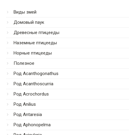
Виды змей
Домовый паук
Древесные птицееды
Наземные птицееды
Норные птицееды
Полезное
Род Acanthogonathus
Род Acanthoscurria
Род Acrochordus
Род Anilius
Род Antaresia
Род Aphonopelma
Род Avicularia