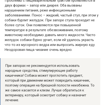
Проблемы с пищеварительным трактом проявляются в
двух формах – запор или диарея. Оба вызваны
нарушением питания, реже инфекционными
заболеваниями. Понос – жидкий, частый стул, при этом у
собаки бурлит желудок. При запоре стула проходит не
более суток. Они появляются при повышенной
температуре в результате обезвоживания, поэтому
животному необходимо давать много жидкости. Часто
желудок собаки бурно урчит, если ей удалось украсть
что-то из мусорного ведра или выпросить жирную еду.
Нездоровая пища чихание очень вредно.
При запорах не рекомендуется использовать
народные средства, стимулирующие работу
кишечника! Собака может проглотить предмет,
который при движении может повредить кишечник,
поэтому операция на брюшной полости неизбежна. То
же самое касается и клизм. Лучше обратиться к
ветеринару, который осмотрит собаку и назначит
лечение.